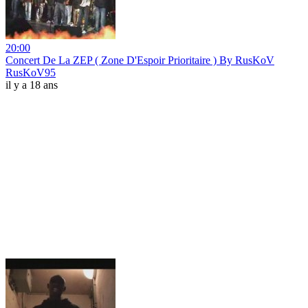
20:00
Concert De La ZEP ( Zone D'Espoir Prioritaire ) By RusKoV
RusKoV95
il y a 18 ans