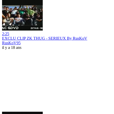
2:25
EXCLU CLIP ZK THUG - SERIEUX By RusKoV
RusKoV95
il y a 18 ans