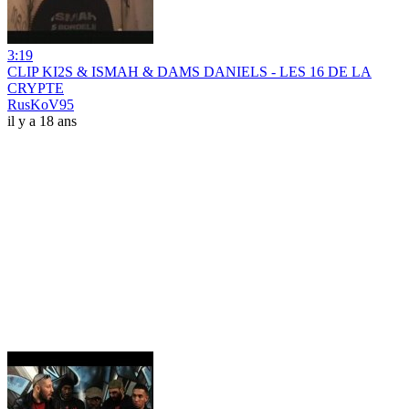
3:19
CLIP KI2S & ISMAH & DAMS DANIELS - LES 16 DE LA
CRYPTE
RusKoV95
il y a 18 ans