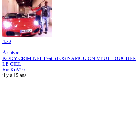
4:32
|
À suivre
KODY CRIMINEL Feat STOS NAMOU ON VEUT TOUCHER
LE CIEL
RusKoV95
il y a 15 ans