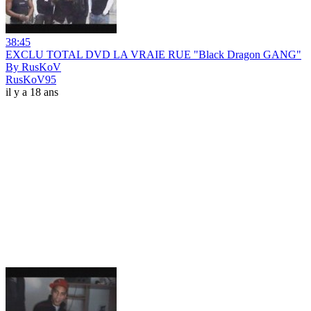
38:45
EXCLU TOTAL DVD LA VRAIE RUE "Black Dragon GANG"
By RusKoV
RusKoV95
il y a 18 ans