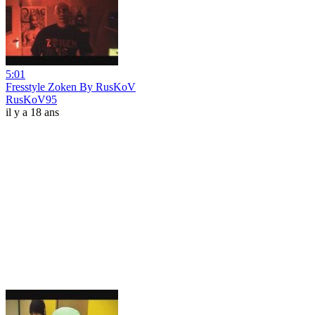
5:01
Fresstyle Zoken By RusKoV
RusKoV95
il y a 18 ans