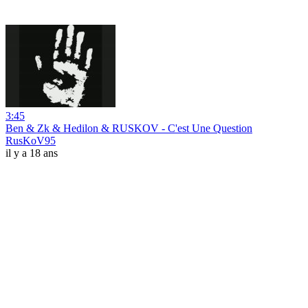
3:45
Ben & Zk & Hedilon & RUSKOV - C'est Une Question
RusKoV95
il y a 18 ans