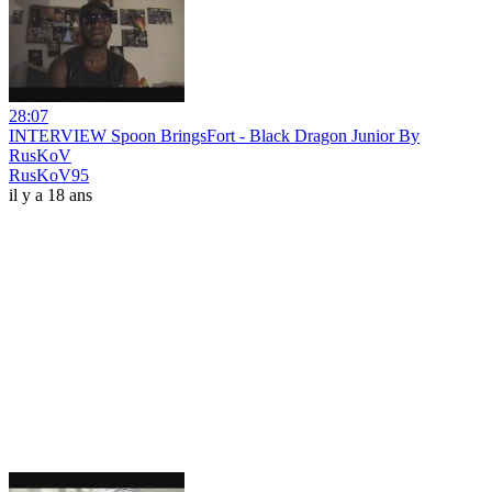
28:07
INTERVIEW Spoon BringsFort - Black Dragon Junior By
RusKoV
RusKoV95
il y a 18 ans