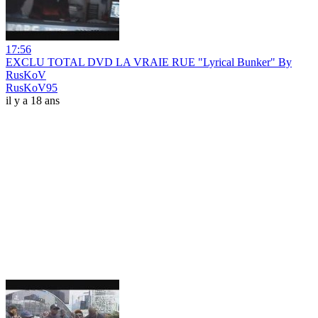
17:56
EXCLU TOTAL DVD LA VRAIE RUE "Lyrical Bunker" By
RusKoV
RusKoV95
il y a 18 ans