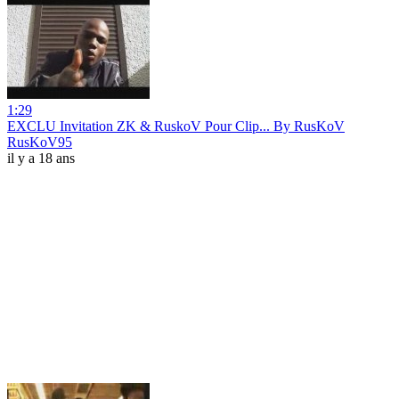
1:29
EXCLU Invitation ZK & RuskoV Pour Clip... By RusKoV
RusKoV95
il y a 18 ans