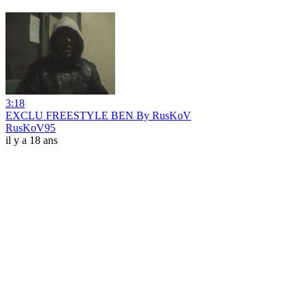
3:18
EXCLU FREESTYLE BEN By RusKoV
RusKoV95
il y a 18 ans