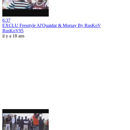
6:37
EXCLU Fresstyle Al'Quaidar & Morsay By RusKoV
RusKoV95
il y a 18 ans