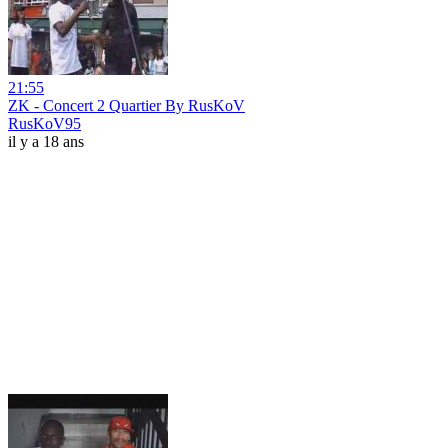
21:55
ZK - Concert 2 Quartier By RusKoV
RusKoV95
il y a 18 ans