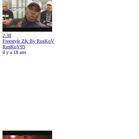
2:38
Freestyle ZK By RusKoV
RusKoV95
il y a 18 ans