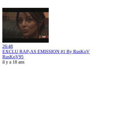
26:48
EXCLU RAP-AS EMISSION #1 By RusKoV
RusKoV95
il y a 18 ans