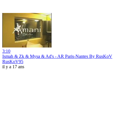
3:10
Ismah & Zk & Mysa & Ad's - AR Paris-Nantes By RusKoV
RusKoV95
il y a 17 ans