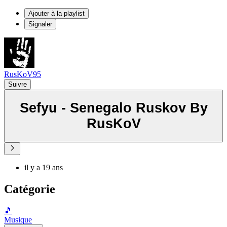
Ajouter à la playlist
Signaler
RusKoV95
Suivre
Sefyu - Senegalo Ruskov By
RusKoV
il y a 19 ans
Catégorie
🎵
Musique