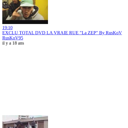
19:10
EXCLU TOTAL DVD LA VRAIE RUE "La ZEP" By RusKoV
RusKoV95
il y a 18 ans