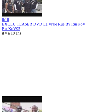
8:18
EXCLU TEASER DVD La Vraie Rue By RusKoV
RusKoV95
il y a 18 ans