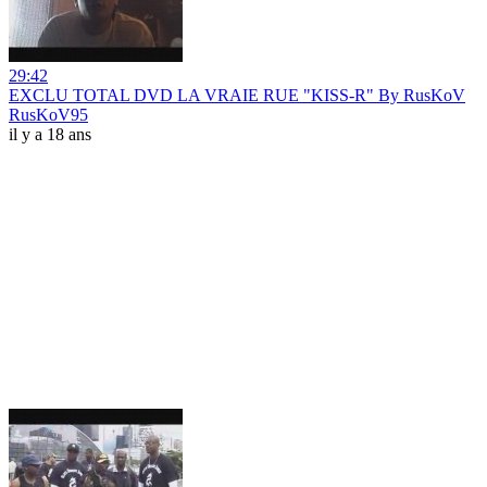
29:42
EXCLU TOTAL DVD LA VRAIE RUE "KISS-R" By RusKoV
RusKoV95
il y a 18 ans