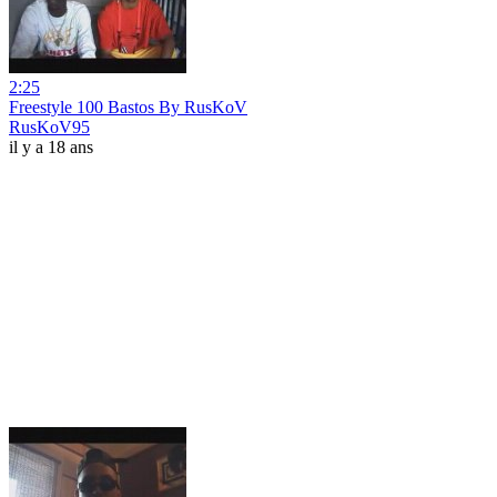
2:25
Freestyle 100 Bastos By RusKoV
RusKoV95
il y a 18 ans