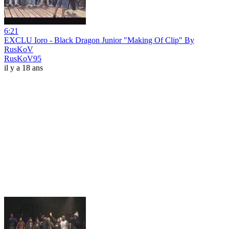
6:21
EXCLU Ioro - Black Dragon Junior "Making Of Clip" By
RusKoV
RusKoV95
il y a 18 ans