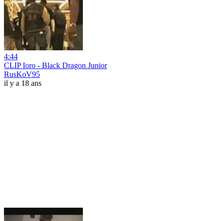
4:44
CLIP Ioro - Black Dragon Junior
RusKoV95
il y a 18 ans