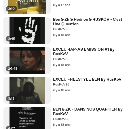
il y a 17 ans
3:10
Ben & Zk & Hedilon & RUSKOV - C'est
Une Question
RusKoV95
il y a 18 ans
3:45
EXCLU RAP-AS EMISSION #1 By
RusKoV
RusKoV95
il y a 18 ans
26:48
EXCLU FREESTYLE BEN By RusKoV
RusKoV95
il y a 18 ans
3:18
BEN & ZK - DANS NOS QUARTIER By
RusKoV
RusKoV95
il y a 18 ans
4:07