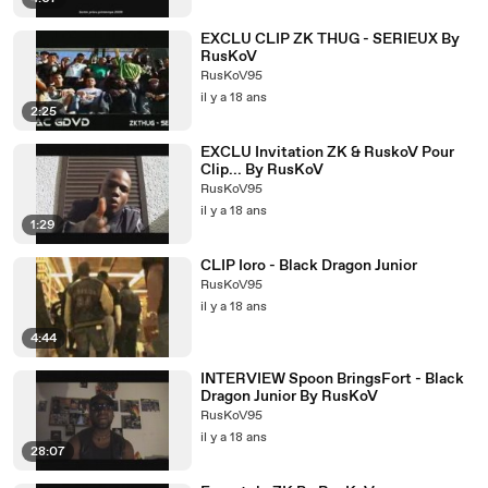
EXCLU CLIP ZK THUG - SERIEUX By
RusKoV
RusKoV95
il y a 18 ans
2:25
EXCLU Invitation ZK & RuskoV Pour
Clip... By RusKoV
RusKoV95
il y a 18 ans
1:29
CLIP Ioro - Black Dragon Junior
RusKoV95
il y a 18 ans
4:44
INTERVIEW Spoon BringsFort - Black
Dragon Junior By RusKoV
RusKoV95
il y a 18 ans
28:07