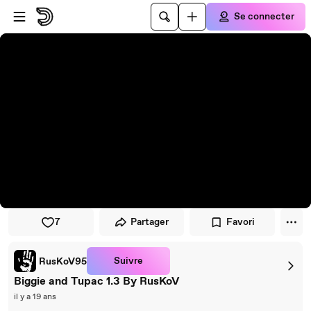
Passer au player
Passer au contenu principal
Se connecter
7
Partager
Favori
Suivre
RusKoV95
Biggie and Tupac 1.3 By RusKoV
il y a 19 ans