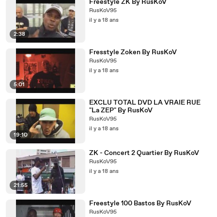
Freestyle ZK By RusKoV
RusKoV95
il y a 18 ans
2:38
Fresstyle Zoken By RusKoV
RusKoV95
il y a 18 ans
5:01
EXCLU TOTAL DVD LA VRAIE RUE
"La ZEP" By RusKoV
RusKoV95
il y a 18 ans
19:10
ZK - Concert 2 Quartier By RusKoV
RusKoV95
il y a 18 ans
21:55
Freestyle 100 Bastos By RusKoV
RusKoV95