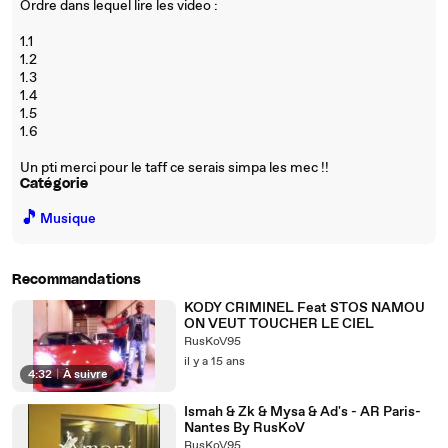
Ordre dans lequel lire les video :
1.1
1.2
1.3
1.4
1.5
1.6
Un pti merci pour le taff ce serais simpa les mec !!
Catégorie
🎵
Musique
Recommandations
KODY CRIMINEL Feat STOS NAMOU
ON VEUT TOUCHER LE CIEL
RusKoV95
il y a 15 ans
4:32
|
À suivre
Ismah & Zk & Mysa & Ad's - AR Paris-
Nantes By RusKoV
RusKoV95