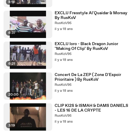
8:18
EXCLU Fresstyle Al'Quaidar & Morsay
By RusKoV
RusKoV95
il y a 18 ans
6:37
EXCLU Ioro - Black Dragon Junior
"Making Of Clip" By RusKoV
RusKoV95
il y a 18 ans
6:21
Concert De La ZEP ( Zone D'Espoir
Prioritaire ) By RusKoV
RusKoV95
il y a 18 ans
20:00
CLIP KI2S & ISMAH & DAMS DANIELS
- LES 16 DE LA CRYPTE
RusKoV95
il y a 18 ans
3:19