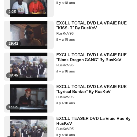
il y a 18 ans
2:25
EXCLU TOTAL DVD LA VRAIE RUE
"KISS-R" By RusKoV
RusKoV95
il y a 18 ans
29:42
EXCLU TOTAL DVD LA VRAIE RUE
"Black Dragon GANG" By RusKoV
RusKoV95
il y a 18 ans
38:45
EXCLU TOTAL DVD LA VRAIE RUE
"Lyrical Bunker" By RusKoV
RusKoV95
il y a 18 ans
17:56
EXCLU TEASER DVD La Vraie Rue By
RusKoV
RusKoV95
il y a 18 ans