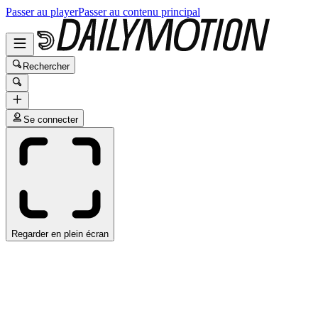
Passer au player
Passer au contenu principal
Rechercher
Se connecter
Regarder en plein écran