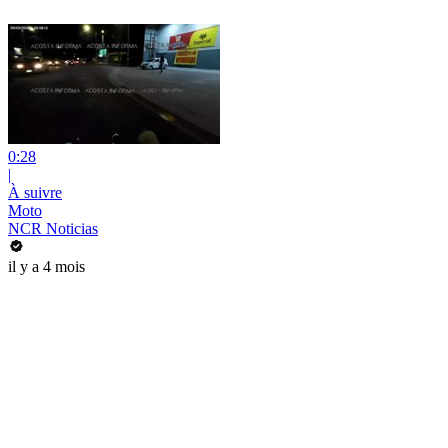
0:28
|
À suivre
Moto
NCR Noticias
il y a 4 mois