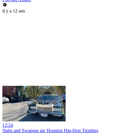
il y a 12 ans
12:24
Slabs and Swangas are Houston Hip-Hop Trophies