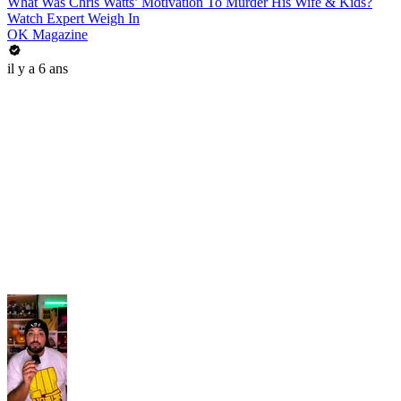
What Was Chris Watts’ Motivation To Murder His Wife & Kids?
Watch Expert Weigh In
OK Magazine
il y a 6 ans