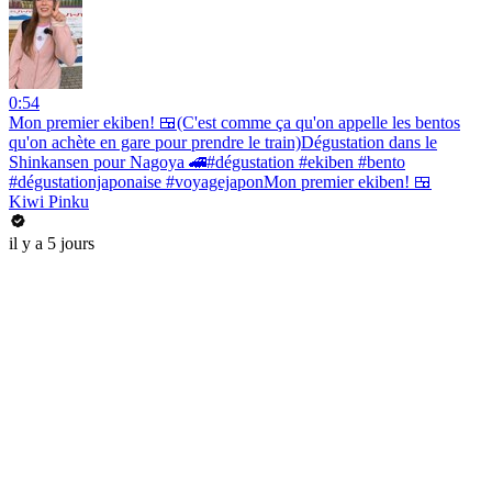
0:54
Mon premier ekiben! 🍱(C'est comme ça qu'on appelle les bentos
qu'on achète en gare pour prendre le train)Dégustation dans le
Shinkansen pour Nagoya 🚄#dégustation #ekiben #bento
#dégustationjaponaise #voyagejaponMon premier ekiben! 🍱
Kiwi Pinku
il y a 5 jours