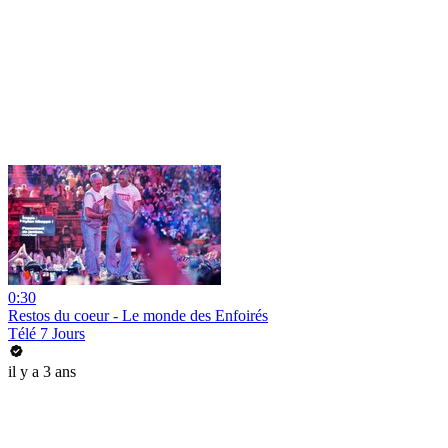
0:30
Restos du coeur - Le monde des Enfoirés
Télé 7 Jours
il y a 3 ans