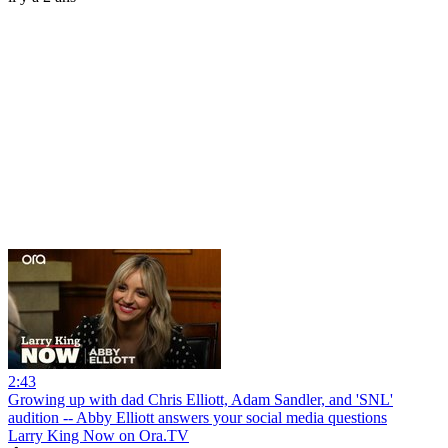
2:43
Growing up with dad Chris Elliott, Adam Sandler, and 'SNL'
audition -- Abby Elliott answers your social media questions
Larry King Now on Ora.TV