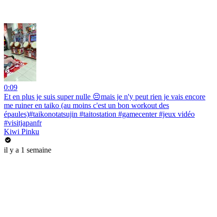
0:09
Et en plus je suis super nulle 😔mais je n'y peut rien je vais encore
me ruiner en taiko (au moins c'est un bon workout des
épaules)#taikonotatsujin #taitostation #gamecenter #jeux vidéo
#visitjapanfr
Kiwi Pinku
il y a 1 semaine