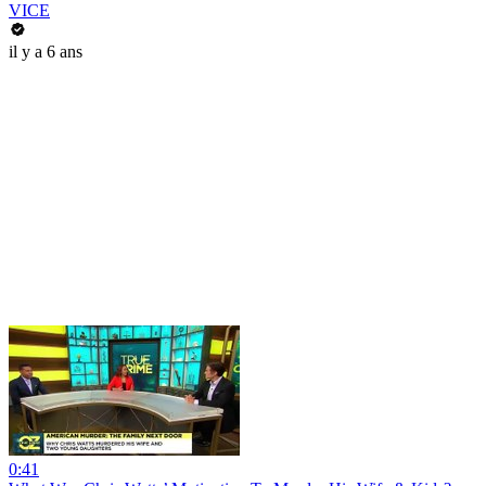
VICE
il y a 6 ans
0:41