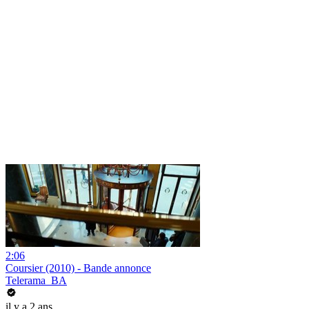
2:06
Coursier (2010) - Bande annonce
Telerama_BA
il y a 2 ans