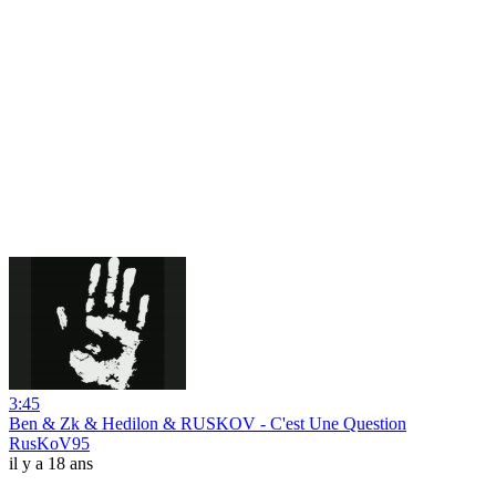
3:45
Ben & Zk & Hedilon & RUSKOV - C'est Une Question
RusKoV95
il y a 18 ans