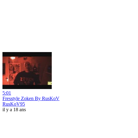
5:01
Fresstyle Zoken By RusKoV
RusKoV95
il y a 18 ans