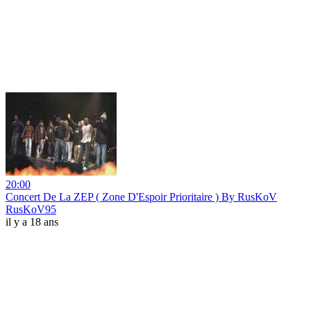
20:00
Concert De La ZEP ( Zone D'Espoir Prioritaire ) By RusKoV
RusKoV95
il y a 18 ans