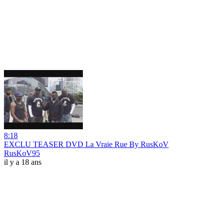
8:18
EXCLU TEASER DVD La Vraie Rue By RusKoV
RusKoV95
il y a 18 ans