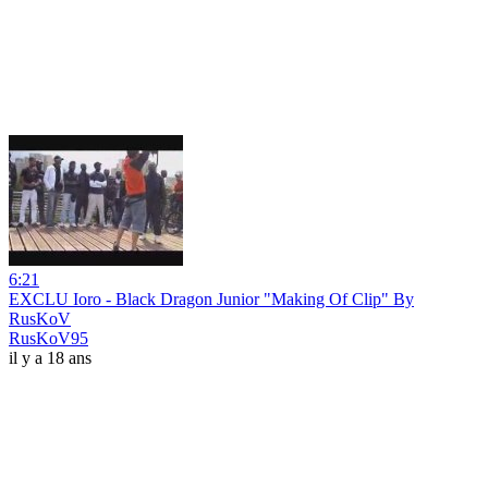
6:21
EXCLU Ioro - Black Dragon Junior "Making Of Clip" By
RusKoV
RusKoV95
il y a 18 ans