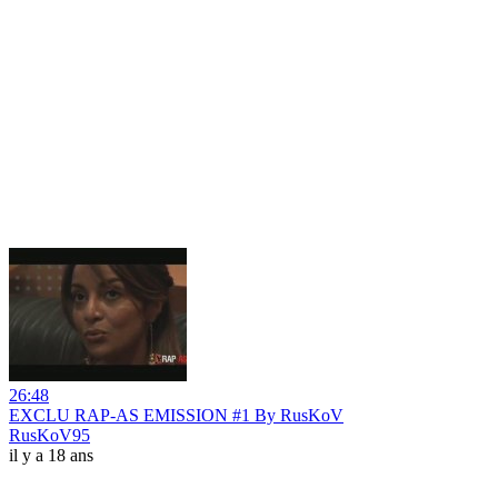
26:48
EXCLU RAP-AS EMISSION #1 By RusKoV
RusKoV95
il y a 18 ans