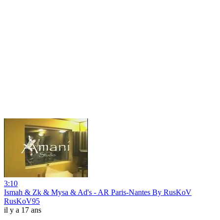
3:10
Ismah & Zk & Mysa & Ad's - AR Paris-Nantes By RusKoV
RusKoV95
il y a 17 ans