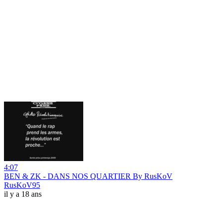
4:07
BEN & ZK - DANS NOS QUARTIER By RusKoV
RusKoV95
il y a 18 ans