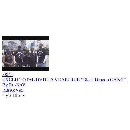
38:45
EXCLU TOTAL DVD LA VRAIE RUE "Black Dragon GANG"
By RusKoV
RusKoV95
il y a 18 ans