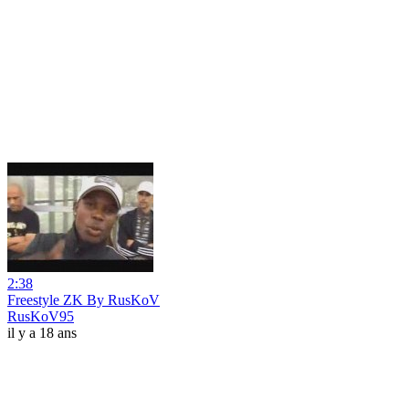
2:38
Freestyle ZK By RusKoV
RusKoV95
il y a 18 ans