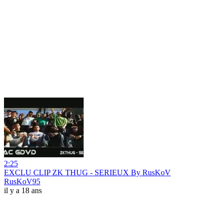
2:25
EXCLU CLIP ZK THUG - SERIEUX By RusKoV
RusKoV95
il y a 18 ans