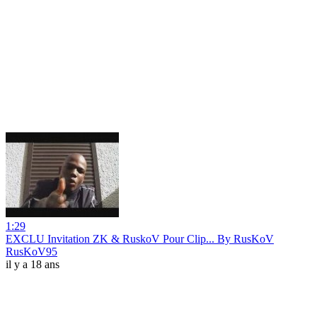
1:29
EXCLU Invitation ZK & RuskoV Pour Clip... By RusKoV
RusKoV95
il y a 18 ans