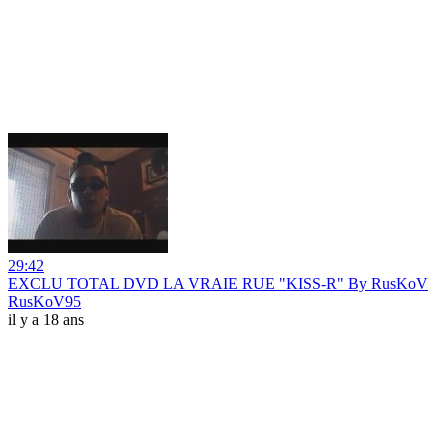
29:42
EXCLU TOTAL DVD LA VRAIE RUE "KISS-R" By RusKoV
RusKoV95
il y a 18 ans