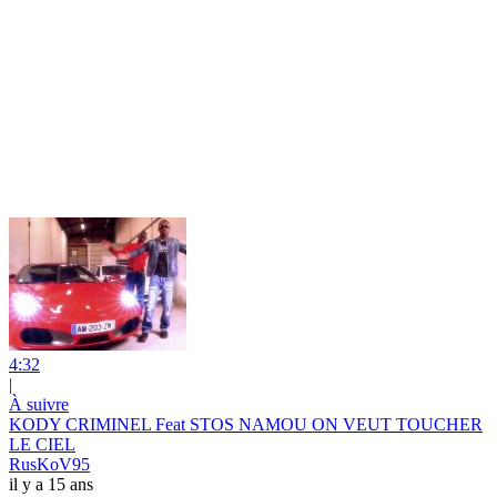
4:32
|
À suivre
KODY CRIMINEL Feat STOS NAMOU ON VEUT TOUCHER
LE CIEL
RusKoV95
il y a 15 ans