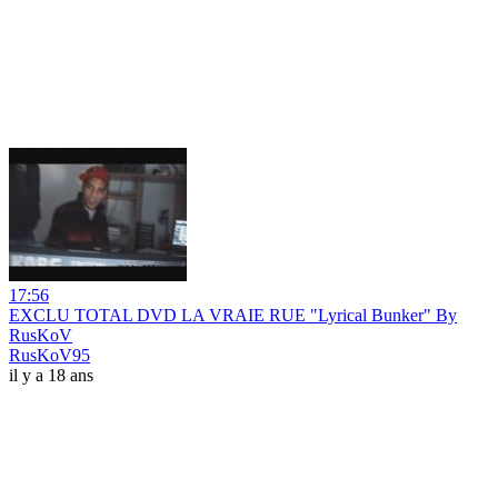
17:56
EXCLU TOTAL DVD LA VRAIE RUE "Lyrical Bunker" By
RusKoV
RusKoV95
il y a 18 ans