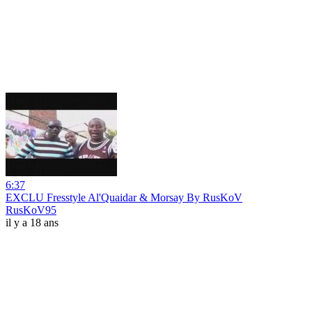
6:37
EXCLU Fresstyle Al'Quaidar & Morsay By RusKoV
RusKoV95
il y a 18 ans