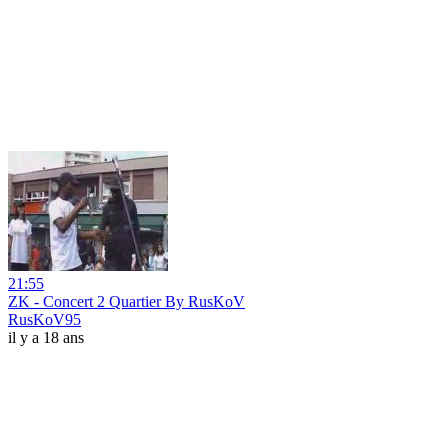
21:55
ZK - Concert 2 Quartier By RusKoV
RusKoV95
il y a 18 ans