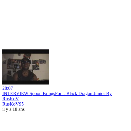
28:07
INTERVIEW Spoon BringsFort - Black Dragon Junior By
RusKoV
RusKoV95
il y a 18 ans