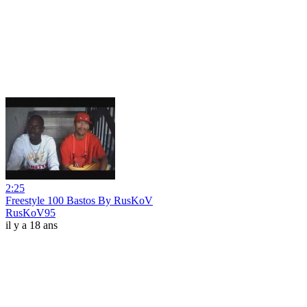
2:25
Freestyle 100 Bastos By RusKoV
RusKoV95
il y a 18 ans