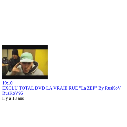
19:10
EXCLU TOTAL DVD LA VRAIE RUE "La ZEP" By RusKoV
RusKoV95
il y a 18 ans