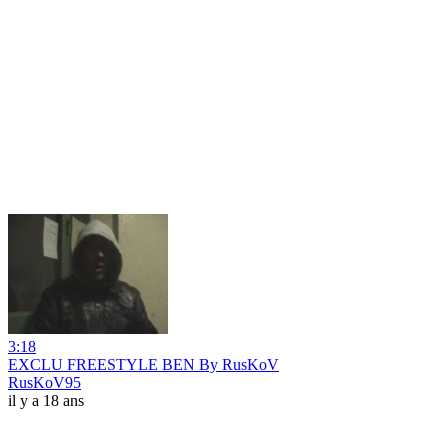
3:18
EXCLU FREESTYLE BEN By RusKoV
RusKoV95
il y a 18 ans