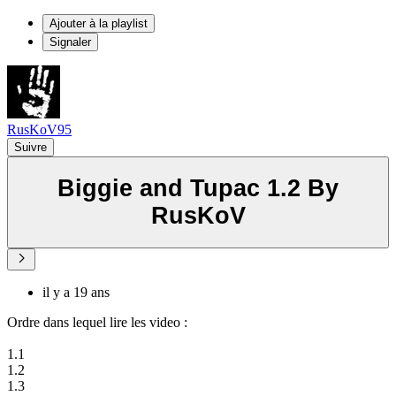
Ajouter à la playlist
Signaler
RusKoV95
Suivre
Biggie and Tupac 1.2 By
RusKoV
il y a 19 ans
Ordre dans lequel lire les video :
1.1
1.2
1.3