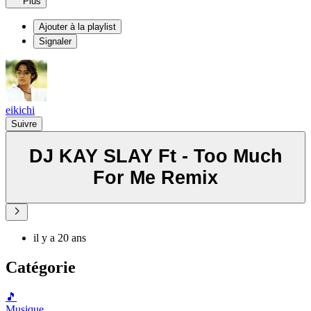
Plus
Ajouter à la playlist
Signaler
eikichi
Suivre
DJ KAY SLAY Ft - Too Much
For Me Remix
il y a 20 ans
Catégorie
🎵
Musique