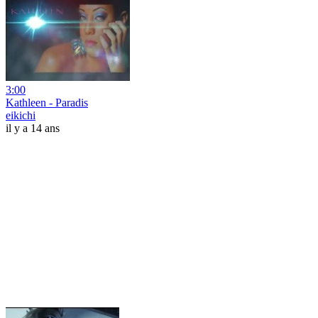
3:00
Kathleen - Paradis
eikichi
il y a 14 ans