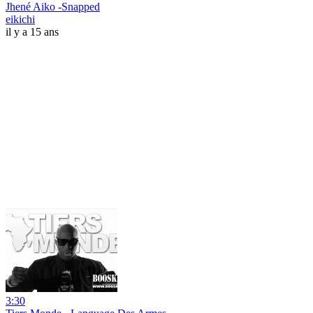
Jhené Aiko -Snapped
eikichi
il y a 15 ans
3:30