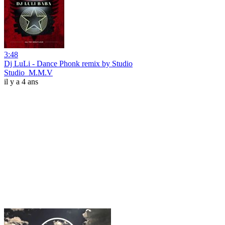
3:48
Dj LuLi - Dance Phonk remix by Studio
Studio_M.M.V
il y a 4 ans