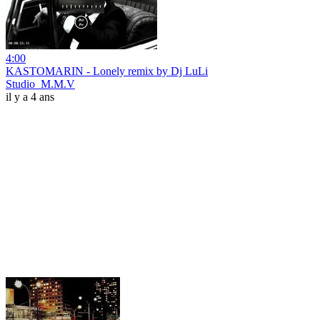
4:00
KASTOMARIN - Lonely remix by Dj LuLi
Studio_M.M.V
il y a 4 ans