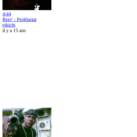
4:44
Brav' - Prolétariat
eikichi
il y a 15 ans