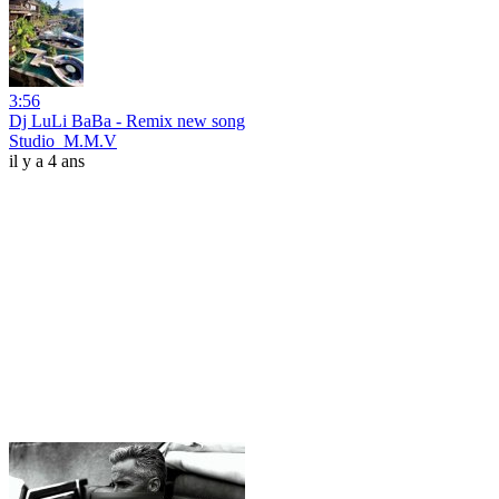
3:56
Dj LuLi BaBa - Remix new song
Studio_M.M.V
il y a 4 ans