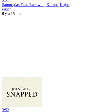
3:51
Samurydas Feat. Raekwon, Kurupt ,Kojoe
eikichi
il y a 15 ans
3:52