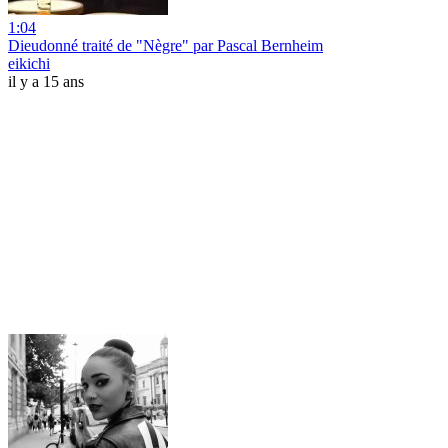
1:04
Dieudonné traité de "Nègre" par Pascal Bernheim
eikichi
il y a 15 ans