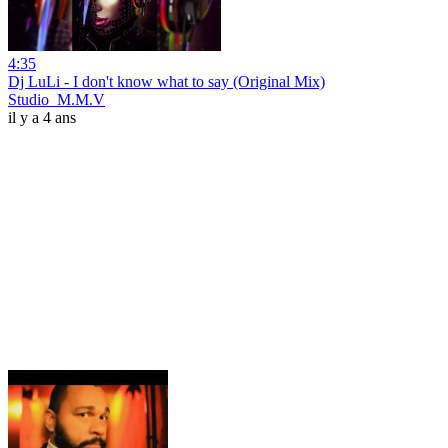
4:35
Dj LuLi - I don't know what to say (Original Mix)
Studio_M.M.V
il y a 4 ans