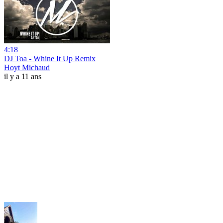
4:18
DJ Toa - Whine It Up Remix
Hoyt Michaud
il y a 11 ans