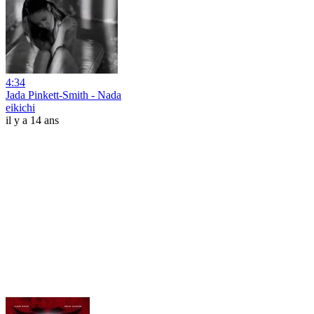
4:34
Jada Pinkett-Smith - Nada
eikichi
il y a 14 ans