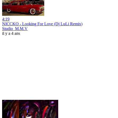
4:19
NICCKO - Looking For Love (Dj LuLi Remix)
Studio_M.M.V
il y a 4 ans