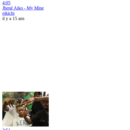
4:05
Jhené Aiko - My Mine
eikichi
il y a 15 ans