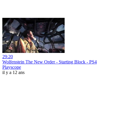
29:20
Wolfenstein The New Order - Starting Block - PS4
Playscope
il y a 12 ans