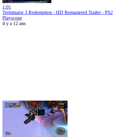
1:01
Terminator 3 Redemption - HD Remastered Trailer - PS2
Playscope
il y a 12 ans