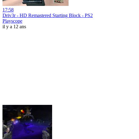
17:58
Driv3r - HD Remastered Starting Block - PS2
Playscope
il y a 12 ans