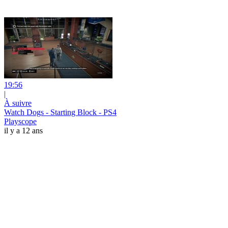
19:56
|
À suivre
Watch Dogs - Starting Block - PS4
Playscope
il y a 12 ans