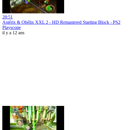
28:51
Astérix & Obélix XXL 2 - HD Remastered Starting Block - PS2
Playscope
il y a 12 ans