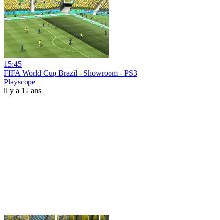
15:45
FIFA World Cup Brazil - Showroom - PS3
Playscope
il y a 12 ans