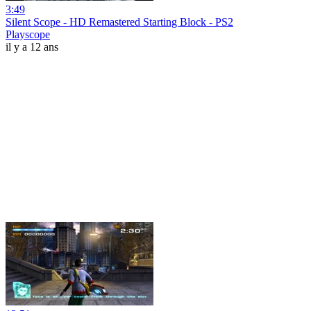
3:49
Silent Scope - HD Remastered Starting Block - PS2
Playscope
il y a 12 ans