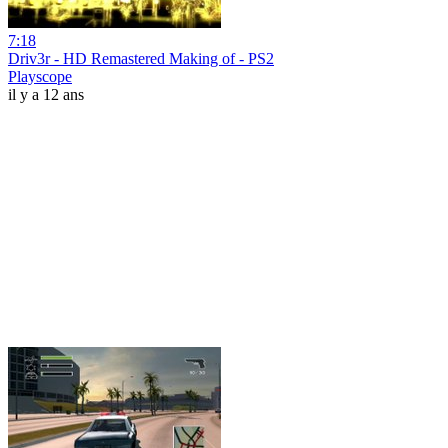
7:18
Driv3r - HD Remastered Making of - PS2
Playscope
il y a 12 ans