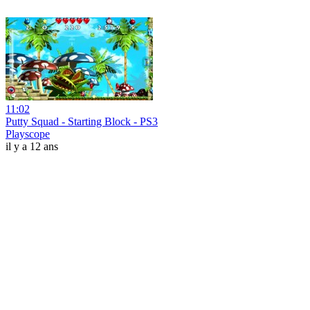
11:02
Putty Squad - Starting Block - PS3
Playscope
il y a 12 ans