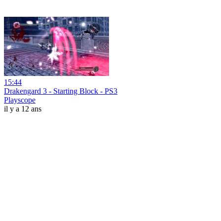
15:44
Drakengard 3 - Starting Block - PS3
Playscope
il y a 12 ans