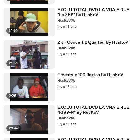
EXCLU TOTAL DVD LA VRAIE RUE
"La ZEP" By RusKoV
RusKoV95
il y a 18 ans
19:10
ZK - Concert 2 Quartier By RusKoV
RusKoV95
il y a 18 ans
21:55
Freestyle 100 Bastos By RusKoV
RusKoV95
il y a 18 ans
2:25
EXCLU TOTAL DVD LA VRAIE RUE
"KISS-R" By RusKoV
RusKoV95
il y a 18 ans
29:42