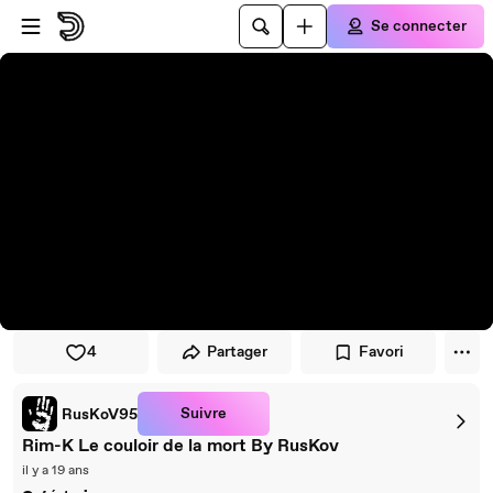
Passer au player
Passer au contenu principal
Se connecter
4
Partager
Favori
Suivre
RusKoV95
Rim-K Le couloir de la mort By RusKov
il y a 19 ans