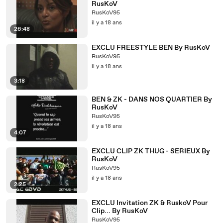
RusKoV
RusKoV95
il y a 18 ans
26:48
EXCLU FREESTYLE BEN By RusKoV
RusKoV95
il y a 18 ans
3:18
BEN & ZK - DANS NOS QUARTIER By
RusKoV
RusKoV95
il y a 18 ans
4:07
EXCLU CLIP ZK THUG - SERIEUX By
RusKoV
RusKoV95
il y a 18 ans
2:25
EXCLU Invitation ZK & RuskoV Pour
Clip... By RusKoV
RusKoV95