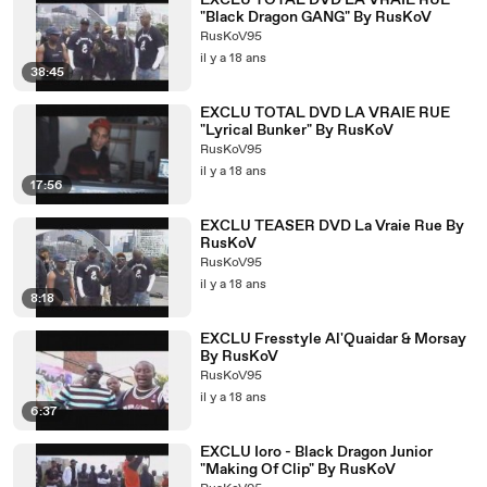
EXCLU TOTAL DVD LA VRAIE RUE
"Black Dragon GANG" By RusKoV
RusKoV95
il y a 18 ans
38:45
EXCLU TOTAL DVD LA VRAIE RUE
"Lyrical Bunker" By RusKoV
RusKoV95
il y a 18 ans
17:56
EXCLU TEASER DVD La Vraie Rue By
RusKoV
RusKoV95
il y a 18 ans
8:18
EXCLU Fresstyle Al'Quaidar & Morsay
By RusKoV
RusKoV95
il y a 18 ans
6:37
EXCLU Ioro - Black Dragon Junior
"Making Of Clip" By RusKoV