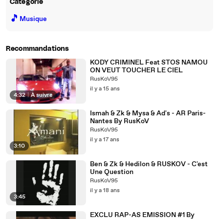
Catégorie
🎵
Musique
Recommandations
KODY CRIMINEL Feat STOS NAMOU
ON VEUT TOUCHER LE CIEL
RusKoV95
il y a 15 ans
4:32
|
À suivre
Ismah & Zk & Mysa & Ad's - AR Paris-
Nantes By RusKoV
RusKoV95
il y a 17 ans
3:10
Ben & Zk & Hedilon & RUSKOV - C'est
Une Question
RusKoV95
il y a 18 ans
3:45
EXCLU RAP-AS EMISSION #1 By