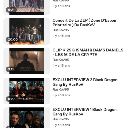
RusKoV95
il y a 18 ans
6:21
Concert De La ZEP ( Zone D'Espoir
Prioritaire ) By RusKoV
RusKoV95
il y a 18 ans
20:00
CLIP KI2S & ISMAH & DAMS DANIELS
- LES 16 DE LA CRYPTE
RusKoV95
il y a 18 ans
3:19
EXCLU INTERVIEW 2 Black Dragon
Gang By RusKoV
RusKoV95
il y a 19 ans
6:27
EXCLU INTERVIEW 1 Black Dragon
Gang By RusKoV
RusKoV95
il y a 19 ans