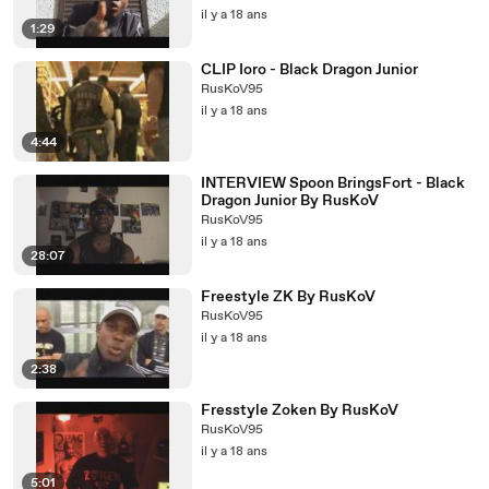
il y a 18 ans
1:29
CLIP Ioro - Black Dragon Junior
RusKoV95
il y a 18 ans
4:44
INTERVIEW Spoon BringsFort - Black
Dragon Junior By RusKoV
RusKoV95
il y a 18 ans
28:07
Freestyle ZK By RusKoV
RusKoV95
il y a 18 ans
2:38
Fresstyle Zoken By RusKoV
RusKoV95
il y a 18 ans
5:01