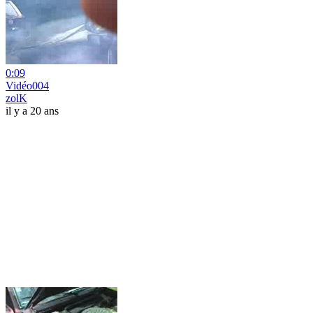
0:09
Vidéo004
zolK
il y a 20 ans