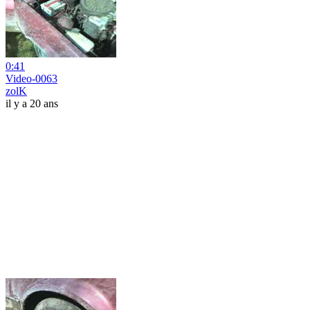
0:41
Video-0063
zolK
il y a 20 ans