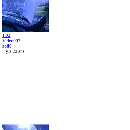
1:24
Vidéo007
zolK
il y a 20 ans