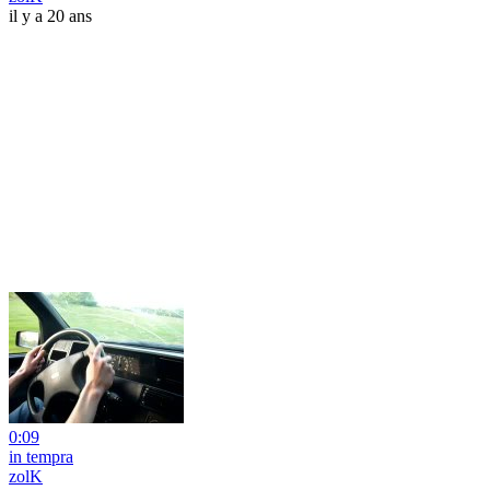
il y a 20 ans
0:09
in tempra
zolK