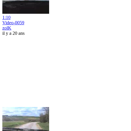
1:10
Video-0059
zolK
il y a 20 ans