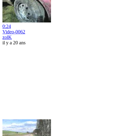
0:24
Video-0062
zolK
il y a 20 ans