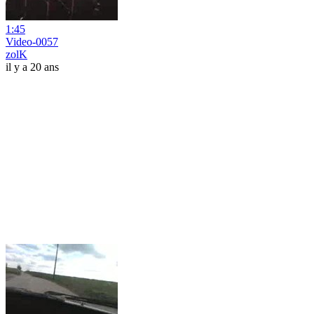
1:45
Video-0057
zolK
il y a 20 ans