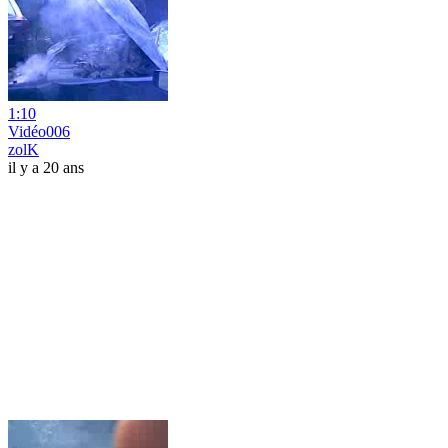
1:10
Vidéo006
zolK
il y a 20 ans