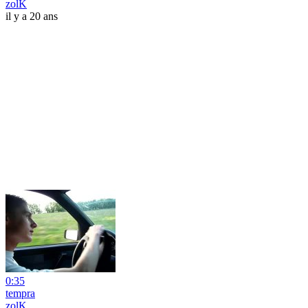
zolK
il y a 20 ans
0:35
tempra
zolK