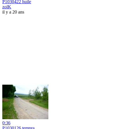
P1030422 huile
zolK
il y a 20 ans
0:36
P1030126 tempra