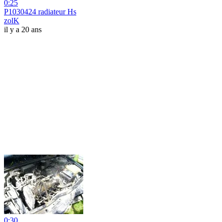
0:25
P1030424 radiateur Hs
zolK
il y a 20 ans
0:30