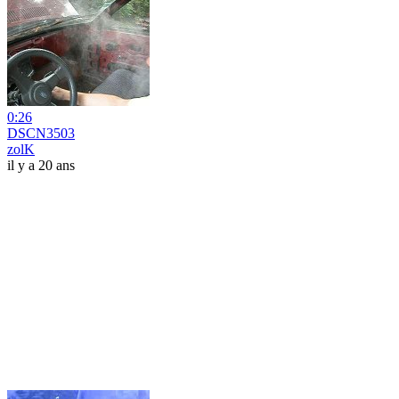
0:26
DSCN3503
zolK
il y a 20 ans