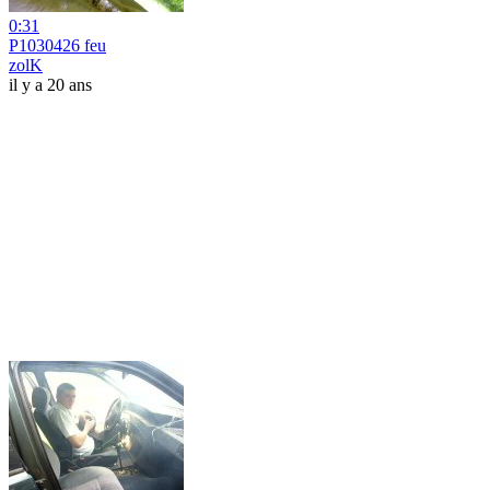
0:31
P1030426 feu
zolK
il y a 20 ans