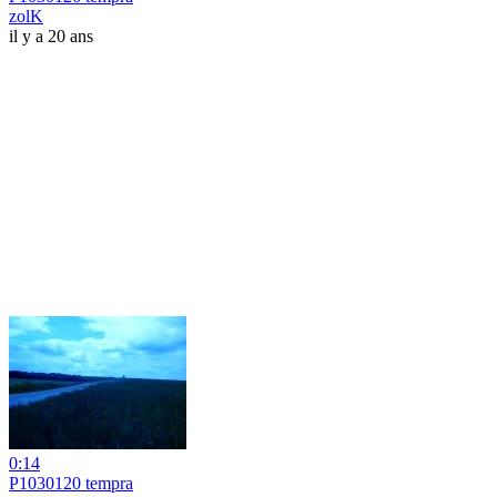
zolK
il y a 20 ans
0:14
P1030120 tempra