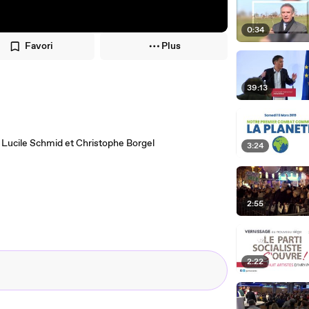
0:34
Favori
Plus
39:13
c Lucile Schmid et Christophe Borgel
3:24
2:55
2:22