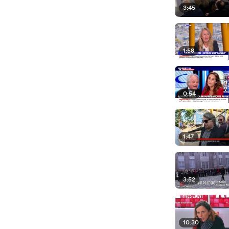
3:45
1:58
0:54
1:47
3:52
10:30