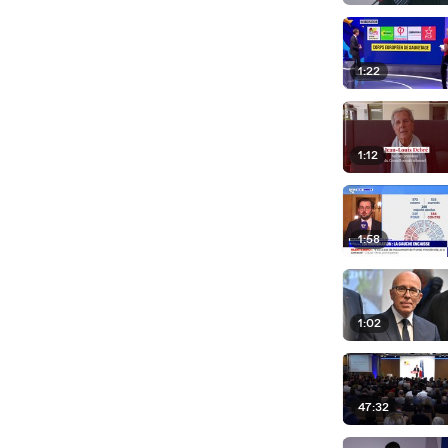
1:22
1:12
1:58
1:02
47:32