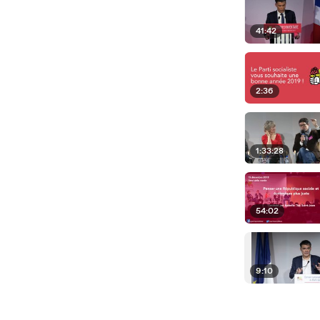
41:42
2:36
1:33:28
54:02
9:10