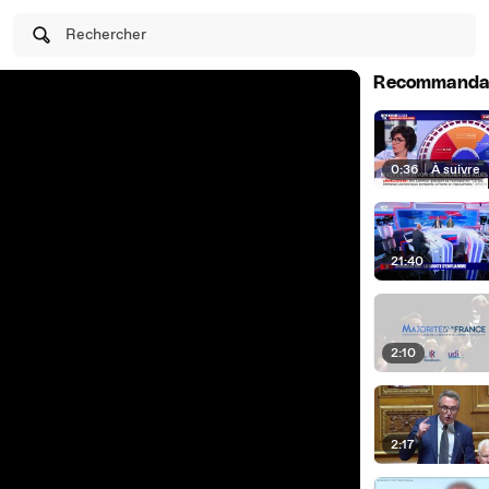
Rechercher
Recommanda
0:36
|
À suivre
21:40
2:10
2:17