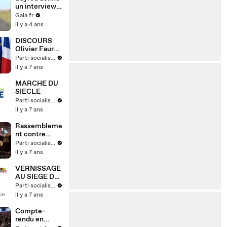
remplacemen
un interview
t"
en anglais
Gala.fr
pour CNN -
il y a 4 ans
vidéo
Dailymotion
DISCOURS
Olivier Faure
16 MARS 2019
Parti socialiste
il y a 7 ans
MARCHE DU
SIECLE
Parti socialiste
il y a 7 ans
Rassembleme
nt contre
l'antisémitis
Parti socialiste
me
il y a 7 ans
VERNISSAGE
AU SIEGE DU
PARTI
Parti socialiste
SOCIALISTE
il y a 7 ans
Compte-
rendu en