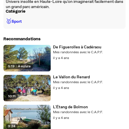
Univers insolite en Haute-Loire qu'on imaginerait facilement dans
un grand parc américain.
Catégorie
🥇
Sport
Recommandations
De Figuerolles à Cadéraou
Mes randonnées avec le C.A.P.F.
il y a 4 ans
5:19
|
À suivre
Le Vallon du Renard
Mes randonnées avec le C.A.P.F.
il y a 4 ans
10:11
L'Étang de Bolmon
Mes randonnées avec le C.A.P.F.
il y a 4 ans
9:24