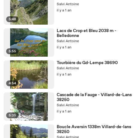
Salvi Antoine
il y a 1 an
5:48
Lacs de Crop et Bleu 2038 m -
Belledonne
Salvi Antoine
il y a 1 an
5:55
Tourbière du Gd-Lemps 38690
Salvi Antoine
il y a 1 an
4:54
Cascade de la Fauge - Villard-de-Lans
38250
Salvi Antoine
il y a 1 an
5:35
Boucle Aversin 1338m Villard-de-lans
38250
Salvi Antoine