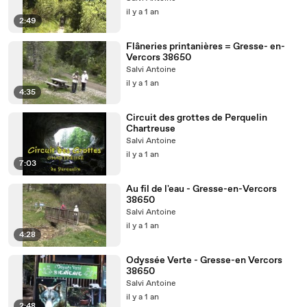
il y a 1 an
2:49
Flâneries printanières = Gresse- en-
Vercors 38650
Salvi Antoine
il y a 1 an
4:35
Circuit des grottes de Perquelin
Chartreuse
Salvi Antoine
il y a 1 an
7:03
Au fil de l'eau - Gresse-en-Vercors
38650
Salvi Antoine
il y a 1 an
4:28
Odyssée Verte - Gresse-en Vercors
38650
Salvi Antoine
il y a 1 an
2:48