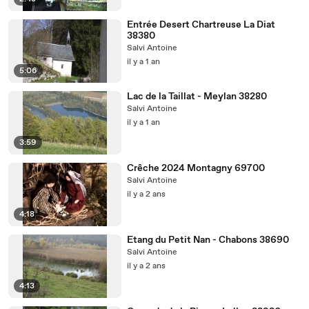
Entrée Desert Chartreuse La Diat
38380
Salvi Antoine
il y a 1 an
5:06
Lac de la Taillat - Meylan 38280
Salvi Antoine
il y a 1 an
3:59
Crêche 2024 Montagny 69700
Salvi Antoine
il y a 2 ans
4:18
Etang du Petit Nan - Chabons 38690
Salvi Antoine
il y a 2 ans
4:13