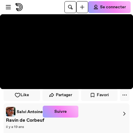
Passer au player
Passer au contenu principal
Se connecter
Like
Partager
Favori
Suivre
Salvi Antoine
Ravin de Corbeuf
il y a 19 ans