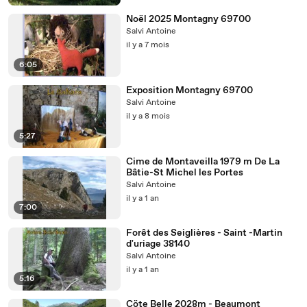
Noël 2025 Montagny 69700
Salvi Antoine
il y a 7 mois
6:05
Exposition Montagny 69700
Salvi Antoine
il y a 8 mois
5:27
Cime de Montaveilla 1979 m De La
Bâtie-St Michel les Portes
Salvi Antoine
il y a 1 an
7:00
Forêt des Seiglières - Saint -Martin
d'uriage 38140
Salvi Antoine
il y a 1 an
5:16
Cöte Belle 2028m - Beaumont