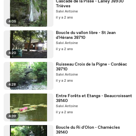
Cascade de la Pisse - Lalley 38930
Trièves
Salvi Antoine
il y a 2 ans
4:05
Boucle du vallon libre - St Jean
d'Hérans 38710
Salvi Antoine
il y a 2 ans
4:20
Ruisseau Croix de la Pigne - Cordéac
38710
Salvi Antoine
il y a 2 ans
4:28
Entre Forêts et Etangs - Beaucroissant
38140
Salvi Antoine
il y a 2 ans
4:39
Boucle du Ri d'Olon - Charnècles
38140