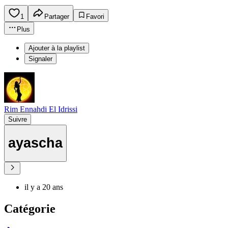
1
Partager
Favori
Plus
Ajouter à la playlist
Signaler
Rim Ennahdi El Idrissi
Suivre
ayascha
il y a 20 ans
Catégorie