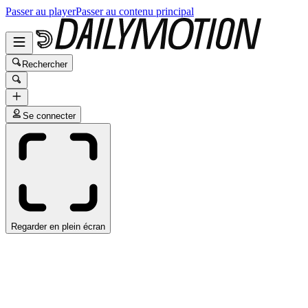
Passer au player
Passer au contenu principal
Rechercher
Se connecter
Regarder en plein écran