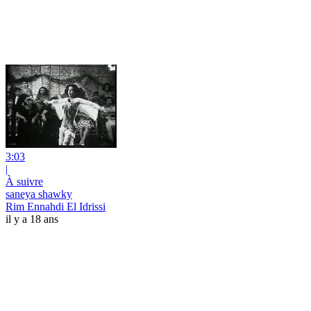
3:03
|
À suivre
saneya shawky
Rim Ennahdi El Idrissi
il y a 18 ans