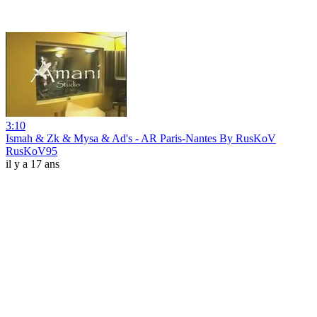
3:10
Ismah & Zk & Mysa & Ad's - AR Paris-Nantes By RusKoV
RusKoV95
il y a 17 ans