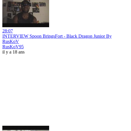
28:07
INTERVIEW Spoon BringsFort - Black Dragon Junior By
RusKoV
RusKoV95
il y a 18 ans