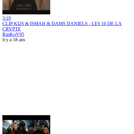
3:19
CLIP KI2S & ISMAH & DAMS DANIELS - LES 16 DE LA
CRYPTE
RusKoV95
il y a 18 ans