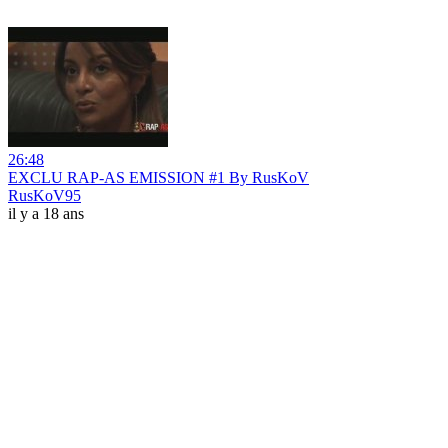
26:48
EXCLU RAP-AS EMISSION #1 By RusKoV
RusKoV95
il y a 18 ans