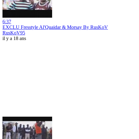
6:37
EXCLU Fresstyle Al'Quaidar & Morsay By RusKoV
RusKoV95
il y a 18 ans