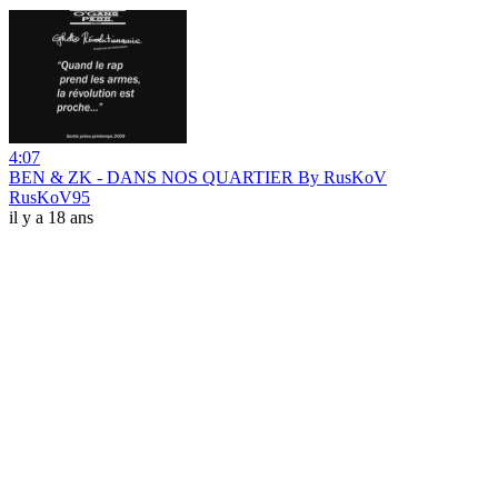
4:07
BEN & ZK - DANS NOS QUARTIER By RusKoV
RusKoV95
il y a 18 ans