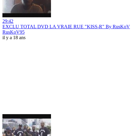
29:42
EXCLU TOTAL DVD LA VRAIE RUE "KISS-R" By RusKoV
RusKoV95
il y a 18 ans