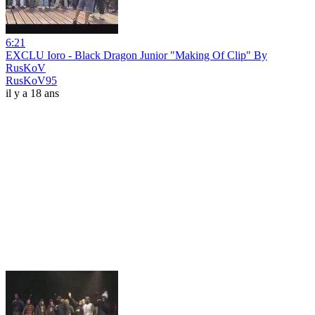
6:21
EXCLU Ioro - Black Dragon Junior "Making Of Clip" By
RusKoV
RusKoV95
il y a 18 ans