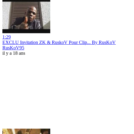
1:29
EXCLU Invitation ZK & RuskoV Pour Clip... By RusKoV
RusKoV95
il y a 18 ans