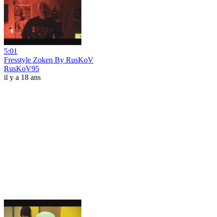
5:01
Fresstyle Zoken By RusKoV
RusKoV95
il y a 18 ans