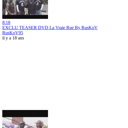
8:18
EXCLU TEASER DVD La Vraie Rue By RusKoV
RusKoV95
il y a 18 ans