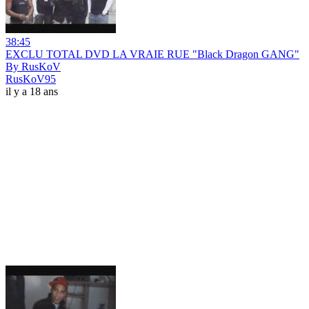
38:45
EXCLU TOTAL DVD LA VRAIE RUE "Black Dragon GANG"
By RusKoV
RusKoV95
il y a 18 ans