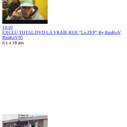
19:10
EXCLU TOTAL DVD LA VRAIE RUE "La ZEP" By RusKoV
RusKoV95
il y a 18 ans