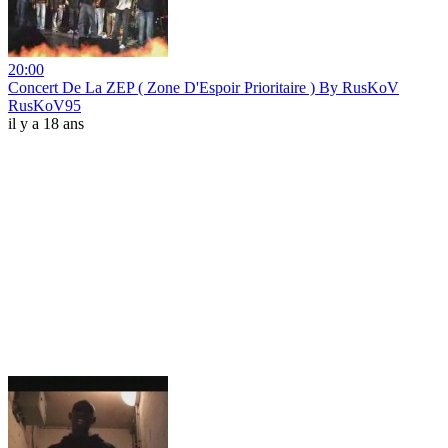
20:00
Concert De La ZEP ( Zone D'Espoir Prioritaire ) By RusKoV
RusKoV95
il y a 18 ans