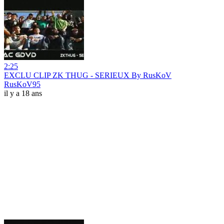
2:25
EXCLU CLIP ZK THUG - SERIEUX By RusKoV
RusKoV95
il y a 18 ans