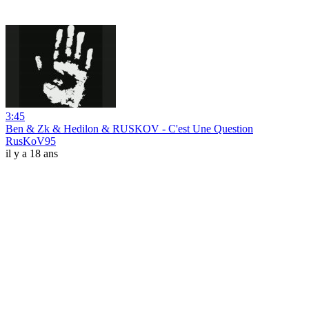
3:45
Ben & Zk & Hedilon & RUSKOV - C'est Une Question
RusKoV95
il y a 18 ans