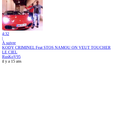
4:32
|
À suivre
KODY CRIMINEL Feat STOS NAMOU ON VEUT TOUCHER
LE CIEL
RusKoV95
il y a 15 ans