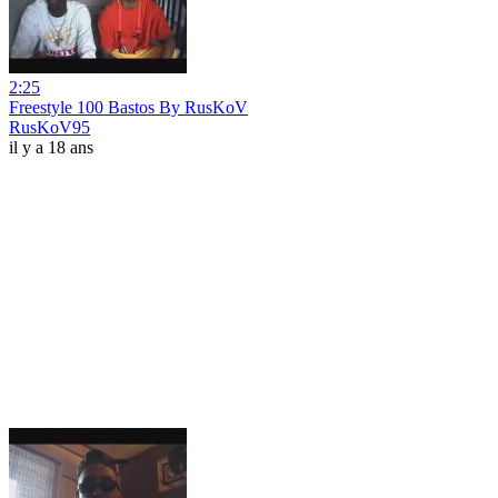
2:25
Freestyle 100 Bastos By RusKoV
RusKoV95
il y a 18 ans