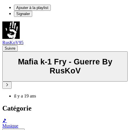
Ajouter à la playlist
Signaler
RusKoV95
Suivre
Mafia k-1 Fry - Guerre By
RusKoV
il y a 19 ans
Catégorie
🎵
Musique