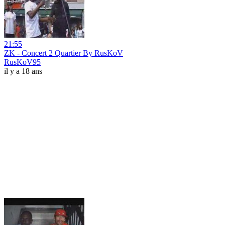
21:55
ZK - Concert 2 Quartier By RusKoV
RusKoV95
il y a 18 ans