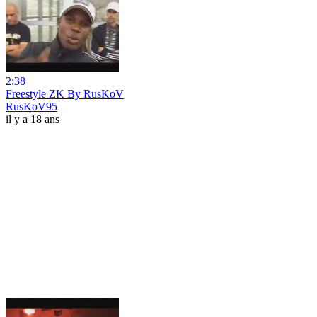
2:38
Freestyle ZK By RusKoV
RusKoV95
il y a 18 ans