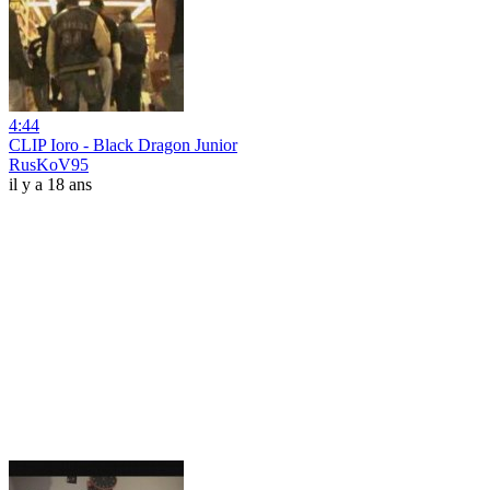
4:44
CLIP Ioro - Black Dragon Junior
RusKoV95
il y a 18 ans