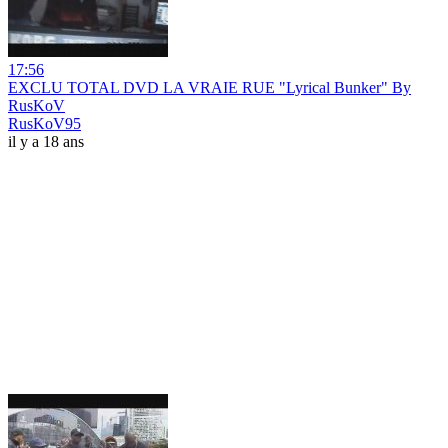
17:56
EXCLU TOTAL DVD LA VRAIE RUE "Lyrical Bunker" By
RusKoV
RusKoV95
il y a 18 ans