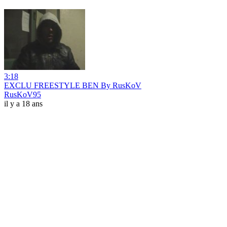
3:18
EXCLU FREESTYLE BEN By RusKoV
RusKoV95
il y a 18 ans