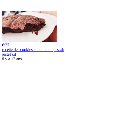
6:37
recette des cookies chocolat de pessah
juste1kif
il y a 12 ans