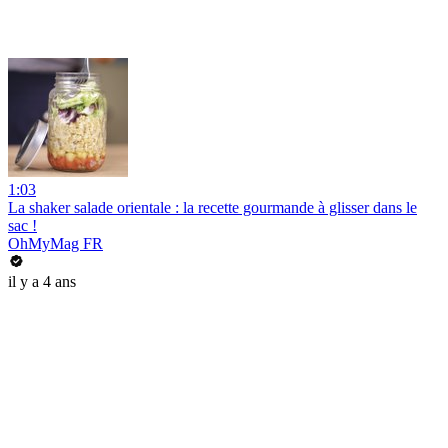
1:03
La shaker salade orientale : la recette gourmande à glisser dans le
sac !
OhMyMag FR
il y a 4 ans