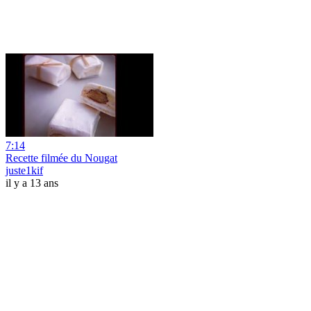
7:14
Recette filmée du Nougat
juste1kif
il y a 13 ans