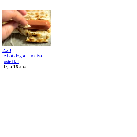
2:20
le hot dog à la matsa
juste1kif
il y a 16 ans