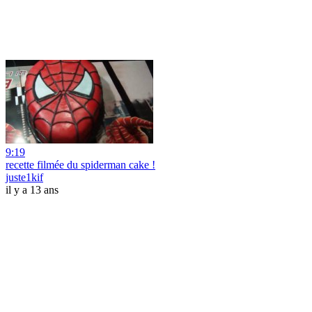
9:19
recette filmée du spiderman cake !
juste1kif
il y a 13 ans