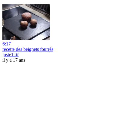
6:17
recette des beignets fourrés
juste1kif
il y a 17 ans