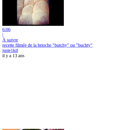
6:06
|
À suivre
recette filmée de la brioche "butchy" ou "buchty"
juste1kif
il y a 13 ans