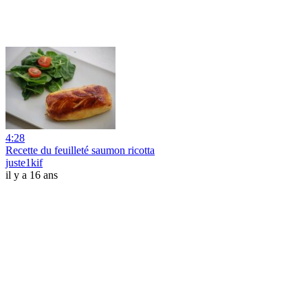
4:28
Recette du feuilleté saumon ricotta
juste1kif
il y a 16 ans