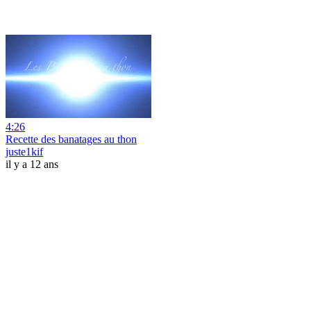
4:26
Recette des banatages au thon
juste1kif
il y a 12 ans