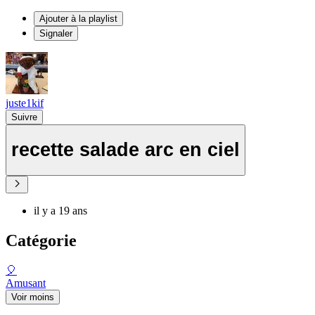
Ajouter à la playlist
Signaler
juste1kif
Suivre
recette salade arc en ciel
il y a 19 ans
Catégorie
🎈
Amusant
Voir moins