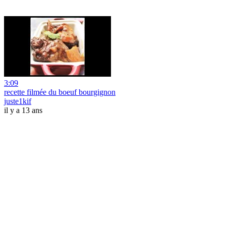
3:09
recette filmée du boeuf bourgignon
juste1kif
il y a 13 ans