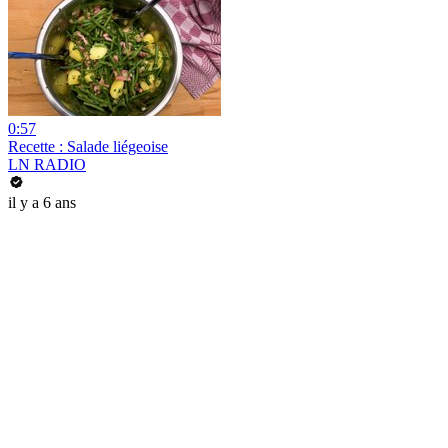
0:57
Recette : Salade liégeoise
LN RADIO
il y a 6 ans