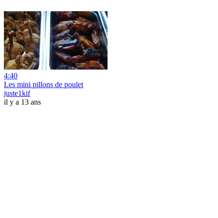
4:40
Les mini pillons de poulet
juste1kif
il y a 13 ans