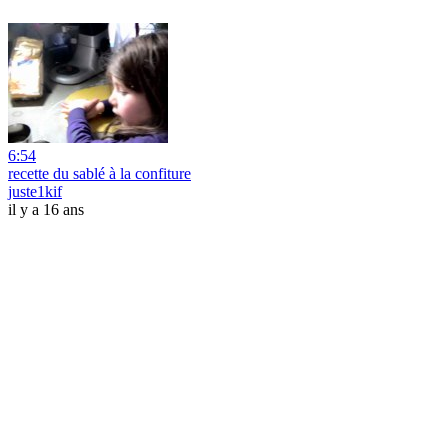
6:54
recette du sablé à la confiture
juste1kif
il y a 16 ans