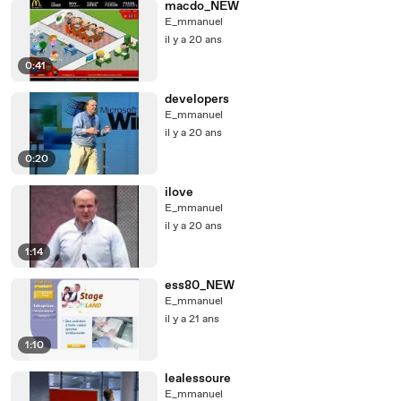
macdo_NEW
E_mmanuel
il y a 20 ans
0:41
developers
E_mmanuel
il y a 20 ans
0:20
ilove
E_mmanuel
il y a 20 ans
1:14
ess80_NEW
E_mmanuel
il y a 21 ans
1:10
lealessoure
E_mmanuel