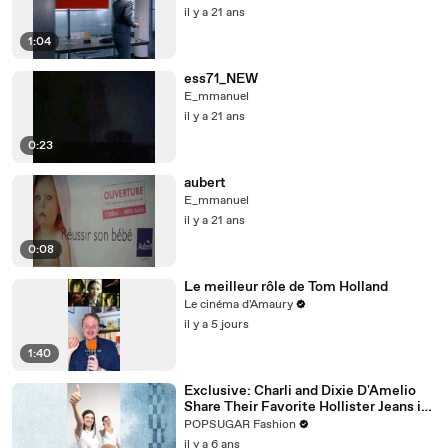
il y a 21 ans
1:04
ess71_NEW
E_mmanuel
il y a 21 ans
0:23
aubert
E_mmanuel
il y a 21 ans
0:08
Le meilleur rôle de Tom Holland
Le cinéma d'Amaury
il y a 5 jours
1:40
Exclusive: Charli and Dixie D'Amelio
Share Their Favorite Hollister Jeans in
This New TikTok Dance Challenge
POPSUGAR Fashion
il y a 6 ans