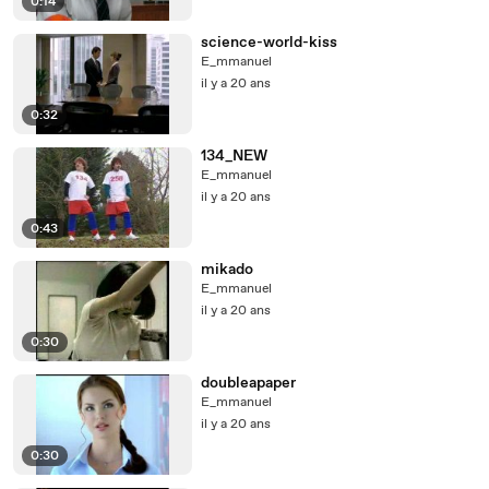
0:14
science-world-kiss
E_mmanuel
il y a 20 ans
0:32
134_NEW
E_mmanuel
il y a 20 ans
0:43
mikado
E_mmanuel
il y a 20 ans
0:30
doubleapaper
E_mmanuel
il y a 20 ans
0:30