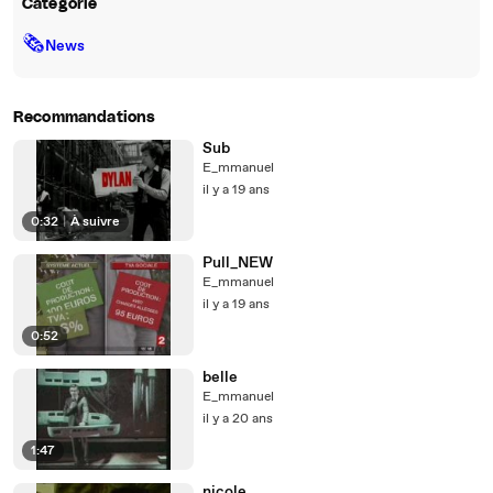
Catégorie
🗞
News
Recommandations
Sub
E_mmanuel
il y a 19 ans
0:32
|
À suivre
Pull_NEW
E_mmanuel
il y a 19 ans
0:52
belle
E_mmanuel
il y a 20 ans
1:47
nicole