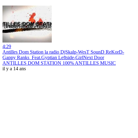
4:29
Antilles Dom Station la radio DjSkalp-WesT SounD ReKorD-
Gappy Ranks_Feat.Gyptian Leftside-GirlNext Door
ANTILLES DOM STATION 100% ANTILLES MUSIC
il y a 14 ans