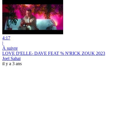
4:17
|
À suivre
LOVE D'ELLE- DAVE FEAT % N'RICK ZOUK 2023
Joel Sahai
il y a 3 ans