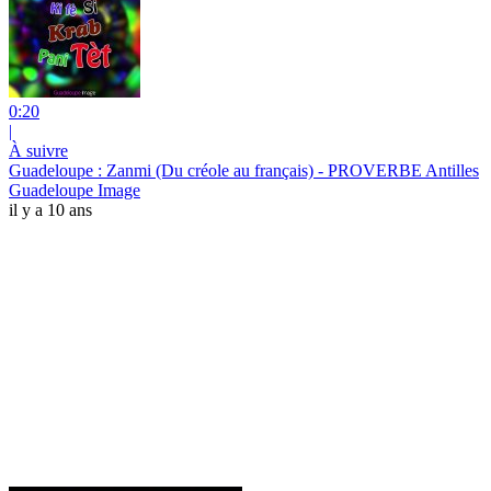
0:20
|
À suivre
Guadeloupe : Zanmi (Du créole au français) - PROVERBE Antilles
Guadeloupe Image
il y a 10 ans