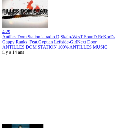
4:29
Antilles Dom Station la radio DjSkalp-WesT SounD ReKorD-
Gappy Ranks_Feat.Gyptian Leftside-GirlNext Door
ANTILLES DOM STATION 100% ANTILLES MUSIC
il y a 14 ans