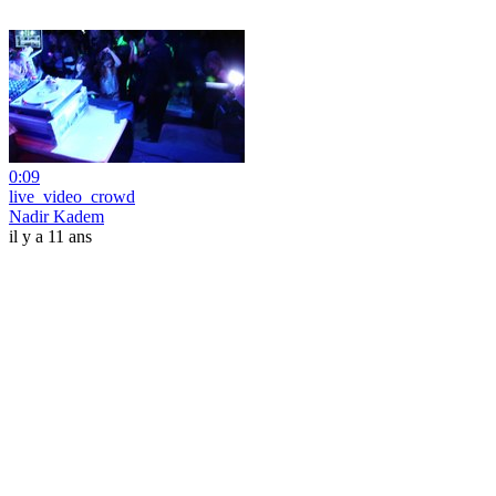
0:09
live_video_crowd
Nadir Kadem
il y a 11 ans