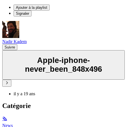
Ajouter à la playlist
Signaler
Nadir Kadem
Suivre
Apple-iphone-
never_been_848x496
il y a 19 ans
Catégorie
🗞
News