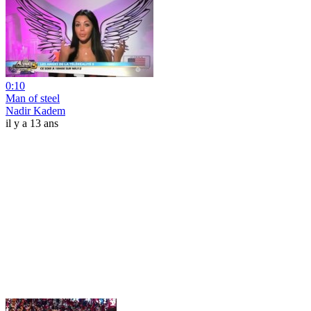
0:10
Man of steel
Nadir Kadem
il y a 13 ans