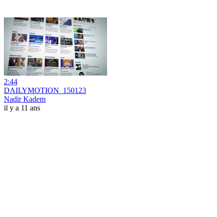
2:44
DAILYMOTION_150123
Nadir Kadem
il y a 11 ans