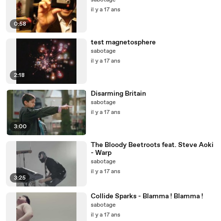
sabotage
il y a 17 ans
0:58
test magnetosphere
sabotage
il y a 17 ans
2:18
Disarming Britain
sabotage
il y a 17 ans
3:00
The Bloody Beetroots feat. Steve Aoki
- Warp
sabotage
il y a 17 ans
3:25
Collide Sparks - Blamma ! Blamma !
sabotage
il y a 17 ans