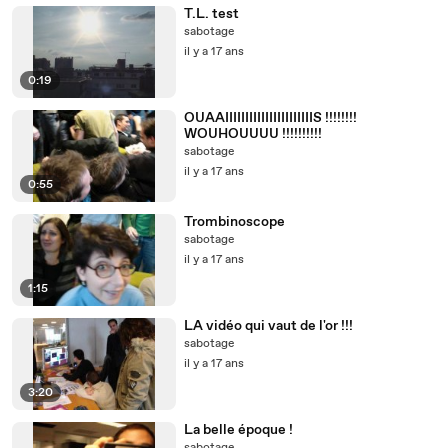
T.L. test
sabotage
il y a 17 ans
0:19
OUAAIIIIIIIIIIIIIIIIIIIIIIS !!!!!!!!
WOUHOUUUU !!!!!!!!!!
sabotage
il y a 17 ans
0:55
Trombinoscope
sabotage
il y a 17 ans
1:15
LA vidéo qui vaut de l'or !!!
sabotage
il y a 17 ans
3:20
La belle époque !