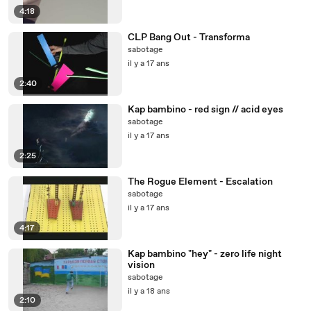
4:18
CLP Bang Out - Transforma
sabotage
il y a 17 ans
2:40
Kap bambino - red sign // acid eyes
sabotage
il y a 17 ans
2:25
The Rogue Element - Escalation
sabotage
il y a 17 ans
4:17
Kap bambino "hey" - zero life night
vision
sabotage
il y a 18 ans
2:10