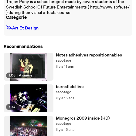
Trojan Pony is a school project made by seven students of the
Swedish School Of Future Entertainments ( http://www.sofe.se/
) during their visual effects course.
Catégorie
🦄
Art Et Design
Recommandations
Notes adhésives repositionnables
sabotage
il y a 11 ans
1:05
|
À suivre
burnsfield live
sabotage
il y a 15 ans
7:47
Monegros 2009 inside (HD)
sabotage
il y a 16 ans