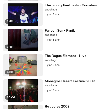
The bloody Beetroots - Cornelius
sabotage
il y a 18 ans
2:55
Far och Son - Panik
sabotage
il y a 18 ans
3:48
The Rogue Element - Hive
sabotage
il y a 18 ans
4:00
Monegros Desert Festival 2008
sabotage
il y a 18 ans
20:04
Re : volve 2008