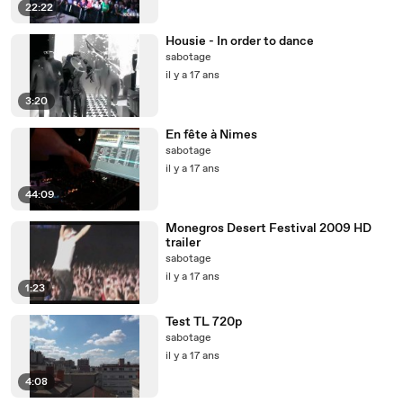
22:22
Housie - In order to dance
sabotage
il y a 17 ans
3:20
En fête à Nimes
sabotage
il y a 17 ans
44:09
Monegros Desert Festival 2009 HD
trailer
sabotage
il y a 17 ans
1:23
Test TL 720p
sabotage
il y a 17 ans
4:08