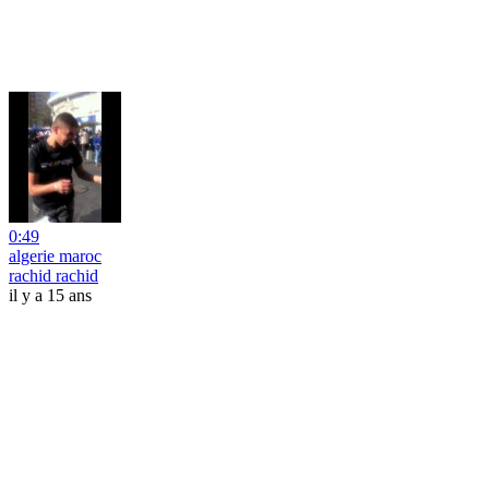
0:49
algerie maroc
rachid rachid
il y a 15 ans