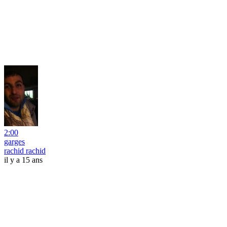
2:00
garges
rachid rachid
il y a 15 ans