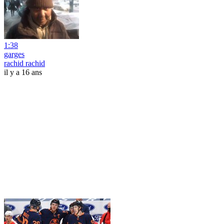
1:38
garges
rachid rachid
il y a 16 ans