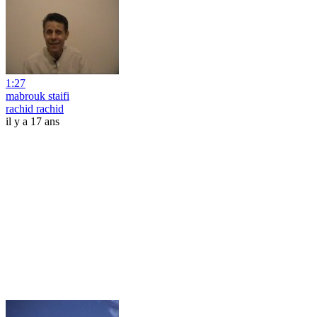
1:27
mabrouk staifi
rachid rachid
il y a 17 ans