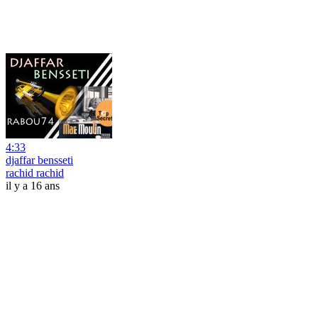
4:33
djaffar bensseti
rachid rachid
il y a 16 ans