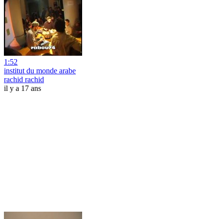
1:52
institut du monde arabe
rachid rachid
il y a 17 ans