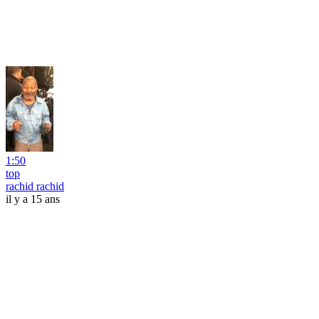
1:50
top
rachid rachid
il y a 15 ans