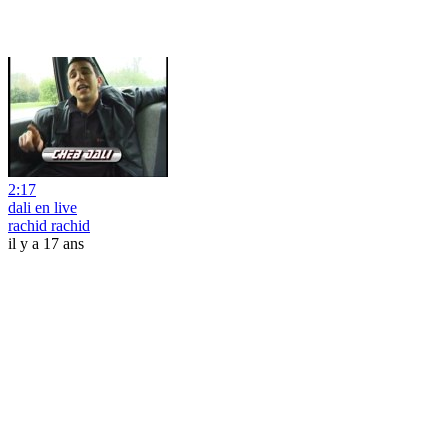
2:17
dali en live
rachid rachid
il y a 17 ans