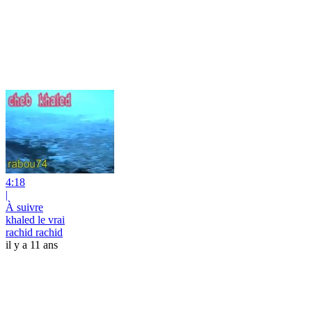
4:18
|
À suivre
khaled le vrai
rachid rachid
il y a 11 ans