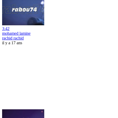
3:42
mohamed lamine
rachid rachid
il y a 17 ans