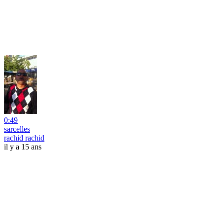
0:49
sarcelles
rachid rachid
il y a 15 ans