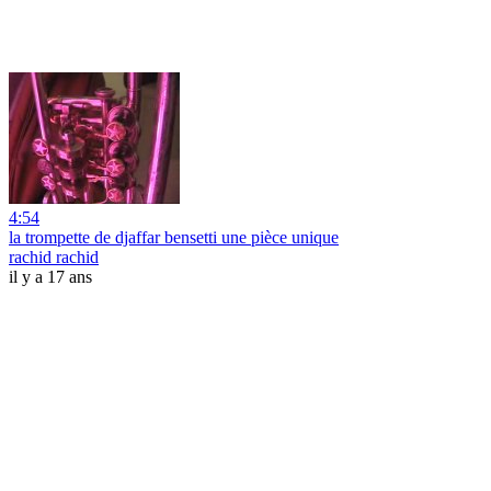
4:54
la trompette de djaffar bensetti une pièce unique
rachid rachid
il y a 17 ans