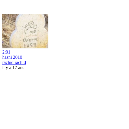
2:01
hasni 2010
rachid rachid
il y a 17 ans