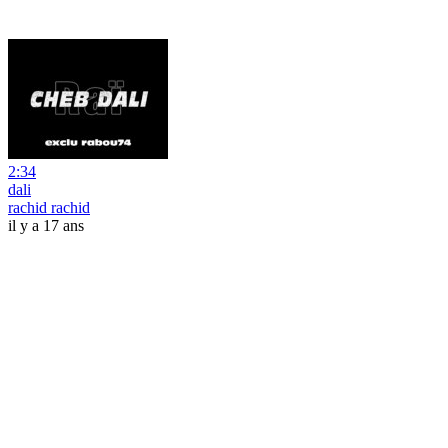
2:34
dali
rachid rachid
il y a 17 ans