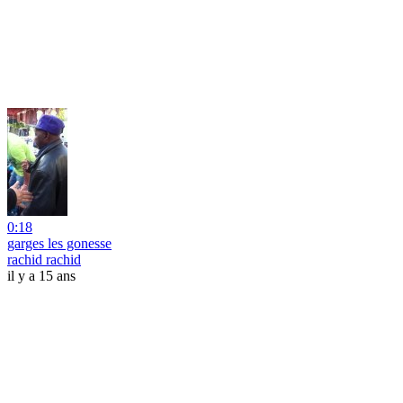
0:18
garges les gonesse
rachid rachid
il y a 15 ans