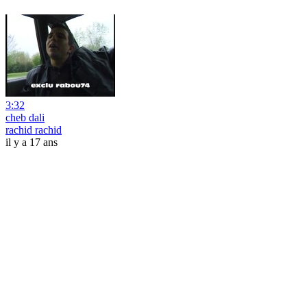
3:32
cheb dali
rachid rachid
il y a 17 ans