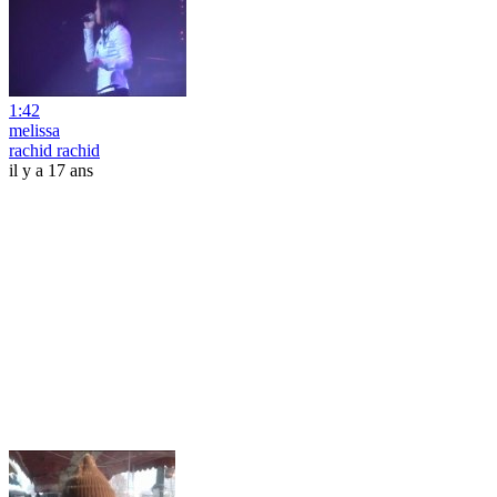
1:42
melissa
rachid rachid
il y a 17 ans