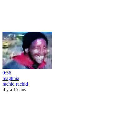
0:56
maghnia
rachid rachid
il y a 15 ans