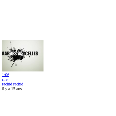
1:06
rire
rachid rachid
il y a 15 ans