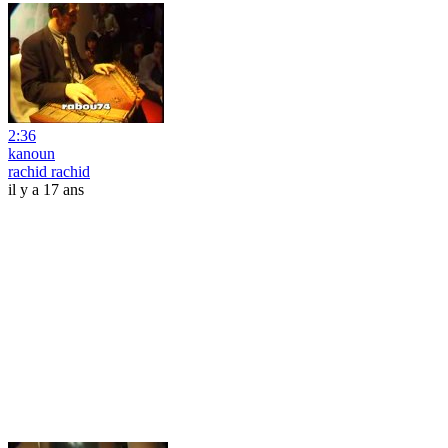
2:36
kanoun
rachid rachid
il y a 17 ans