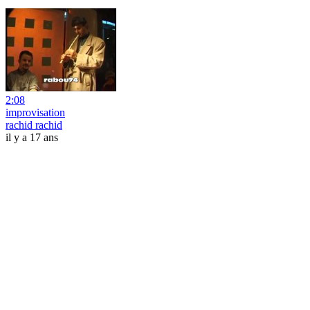
2:08
improvisation
rachid rachid
il y a 17 ans