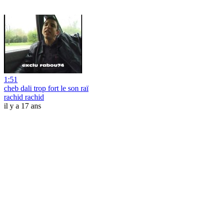
1:51
cheb dali trop fort le son raï
rachid rachid
il y a 17 ans