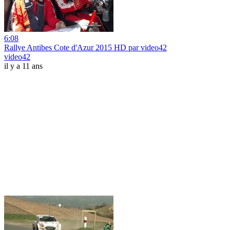
6:08
Rallye Antibes Cote d'Azur 2015 HD par video42
video42
il y a 11 ans