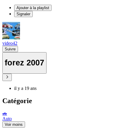
Ajouter à la playlist
Signaler
video42
Suivre
forez 2007
il y a 19 ans
Catégorie
🚗
Auto
Voir moins