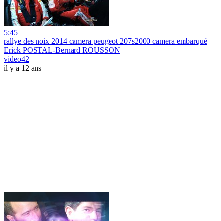
5:45
rallye des noix 2014 camera peugeot 207s2000 camera embarqué
Erick POSTAL-Bernard ROUSSON
video42
il y a 12 ans