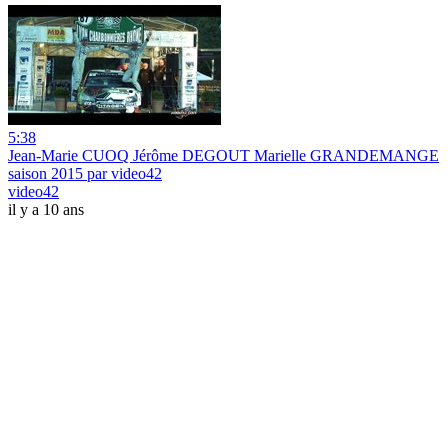
5:38
Jean-Marie CUOQ Jérôme DEGOUT Marielle GRANDEMANGE
saison 2015 par video42
video42
il y a 10 ans