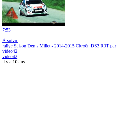
7:53
|
À suivre
rallye Saison Denis Millet - 2014-2015 Citroën DS3 R3T par
video42
video42
il y a 10 ans