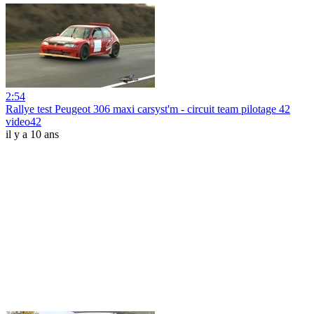
2:54
Rallye test Peugeot 306 maxi carsyst'm - circuit team pilotage 42
video42
il y a 10 ans