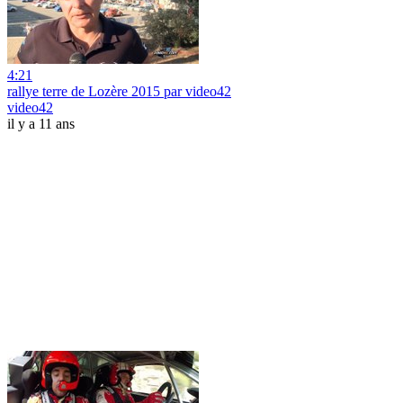
4:21
rallye terre de Lozère 2015 par video42
video42
il y a 11 ans