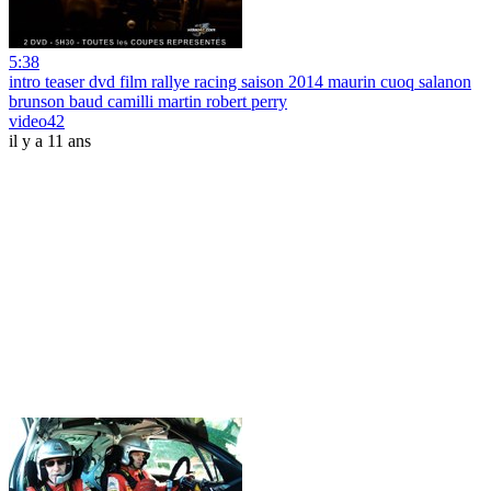
5:38
intro teaser dvd film rallye racing saison 2014 maurin cuoq salanon
brunson baud camilli martin robert perry
video42
il y a 11 ans