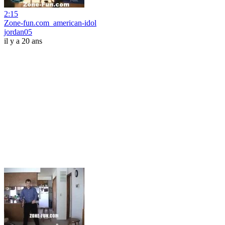
2:15
Zone-fun.com_american-idol
jordan05
il y a 20 ans