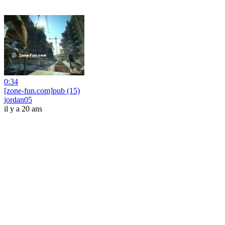
0:34
[zone-fun.com]pub (15)
jordan05
il y a 20 ans