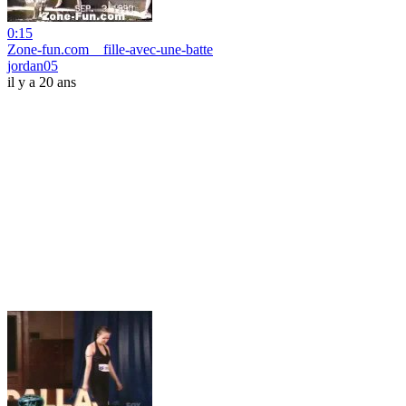
0:15
Zone-fun.com__fille-avec-une-batte
jordan05
il y a 20 ans