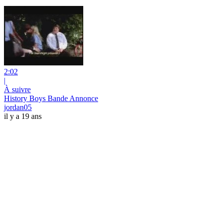
2:02
|
À suivre
History Boys Bande Annonce
jordan05
il y a 19 ans