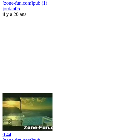
[zone-fun.com]pub (1)
jordan05
il y a 20 ans
0:44