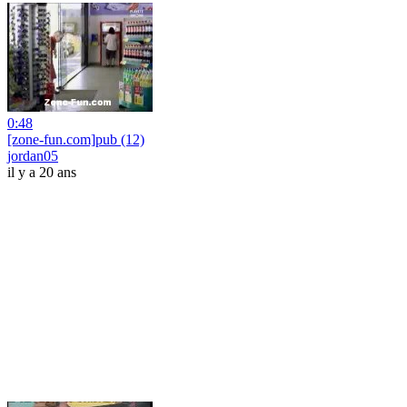
0:48
[zone-fun.com]pub (12)
jordan05
il y a 20 ans