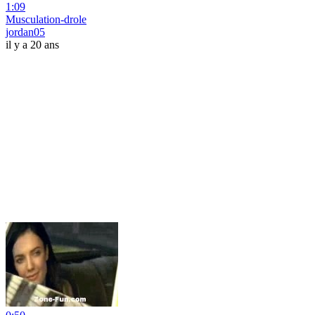
1:09
Musculation-drole
jordan05
il y a 20 ans