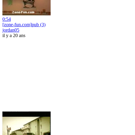
0:54
[zone-fun.com]pub (3)
jordan05
il y a 20 ans