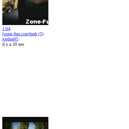
1:04
[zone-fun.com]pub (5)
jordan05
il y a 20 ans