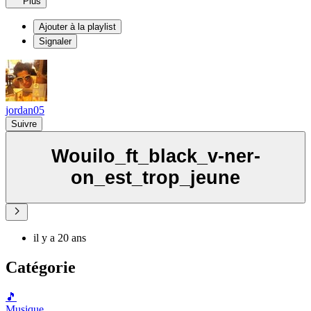
Plus
Ajouter à la playlist
Signaler
jordan05
Suivre
Wouilo_ft_black_v-ner-
on_est_trop_jeune
il y a 20 ans
Catégorie
🎵
Musique