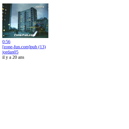
0:56
[zone-fun.com]pub (13)
jordan05
il y a 20 ans