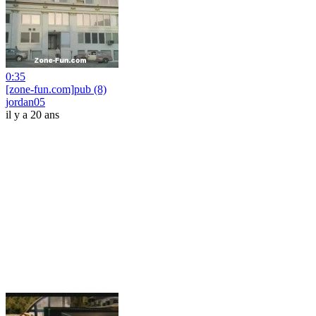
0:35
[zone-fun.com]pub (8)
jordan05
il y a 20 ans