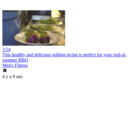
3:54
This healthy and delicious grilling recipe is perfect for your end-of-
summer BBQ
Men's Fitness
il y a 9 ans