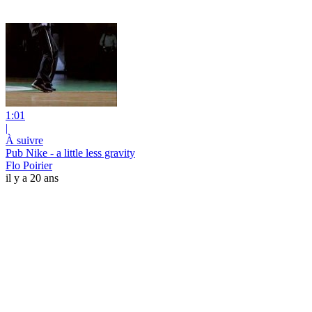
1:01
|
À suivre
Pub Nike - a little less gravity
Flo Poirier
il y a 20 ans