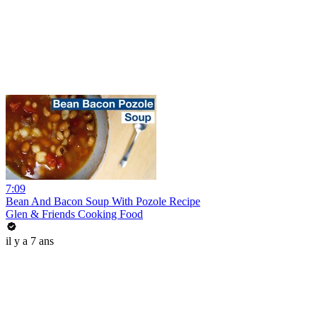
7:09
Bean And Bacon Soup With Pozole Recipe
Glen & Friends Cooking Food
il y a 7 ans