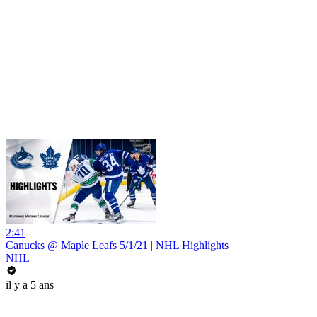
2:41
Canucks @ Maple Leafs 5/1/21 | NHL Highlights
NHL
il y a 5 ans