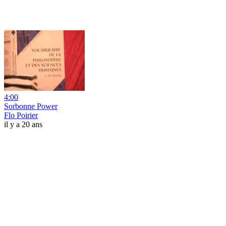
4:00
Sorbonne Power
Flo Poirier
il y a 20 ans