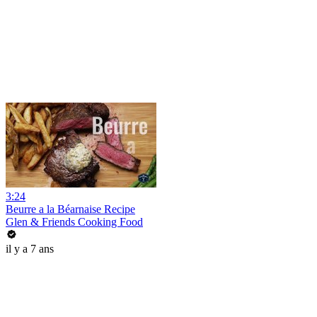
3:24
Beurre a la Béarnaise Recipe
Glen & Friends Cooking Food
il y a 7 ans