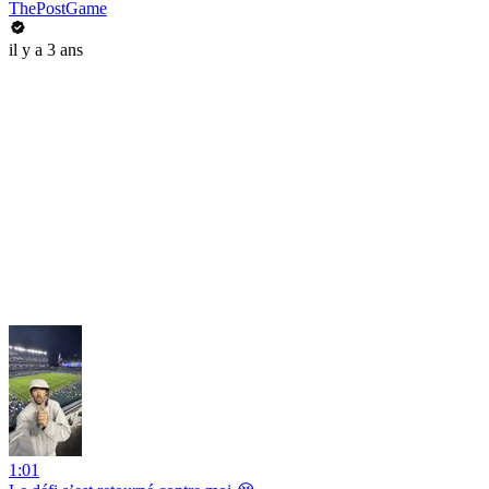
ThePostGame
il y a 3 ans
1:01