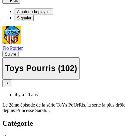
Plus
Ajouter à la playlist
Signaler
Flo Poirier
Suivre
Toys Pourris (102)
il y a 20 ans
Le 2ème épisode de la série ToYs PoUrRis, la série la plus drôle
depuis Princesse Sarah...
Catégorie