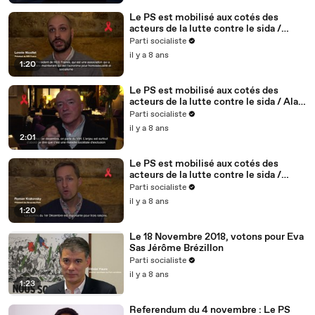
Le PS est mobilisé aux cotés des
acteurs de la lutte contre le sida /
Lennie Nicollet, président de HES -
Parti socialiste
5/5
il y a 8 ans
1:20
Le PS est mobilisé aux cotés des
acteurs de la lutte contre le sida / Alain
BONNINEAU, président de AIDES IDF /
Parti socialiste
4/5
il y a 8 ans
2:01
Le PS est mobilisé aux cotés des
acteurs de la lutte contre le sida /
Roman Krakovsky, président de
Parti socialiste
Séropotes - 3/5
il y a 8 ans
1:20
Le 18 Novembre 2018, votons pour Eva
Sas Jérôme Brézillon
Parti socialiste
il y a 8 ans
1:23
Referendum du 4 novembre : Le PS