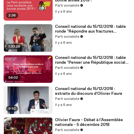
bonne année 2019 !
Parti socialiste
il y a 8 ans
2:36
Conseil national du 15/12/2018 : table
ronde "Répondre aux fractures
territoriales, républicaines et
Parti socialiste
démocratiques"
il y a 8 ans
1:33:28
Conseil national du 15/12/2018 : table
ronde "Penser une République sociale
et écologique plus juste"
Parti socialiste
il y a 8 ans
54:02
Conseil national du 15/12/2018 :
extraits du discours d'Olivier Faure
Parti socialiste
il y a 8 ans
9:10
Olivier Faure - Débat à l'Assemblée
nationale - 5 décembre 2018
Parti socialiste