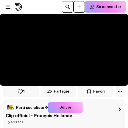
Passer au player
Passer au contenu principal
Se connecter
1
Partager
Favori
Suivre
Parti socialiste
Clip officiel - François Hollande
il y a 19 ans