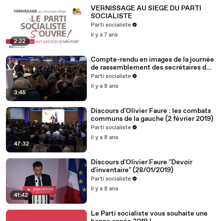
VERNISSAGE AU SIEGE DU PARTI
SOCIALISTE
Parti socialiste
il y a 7 ans
2:22
Compte-rendu en images de la journée
de rassemblement des secrétaires de
section (2.2.19)
Parti socialiste
il y a 8 ans
3:45
Discours d'Olivier Faure : les combats
communs de la gauche (2 février 2019)
Parti socialiste
il y a 8 ans
47:32
Discours d'Olivier Faure "Devoir
d'inventaire" (28/01/2019)
Parti socialiste
il y a 8 ans
41:42
Le Parti socialiste vous souhaite une