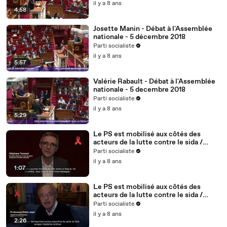
il y a 8 ans
4:58
Josette Manin - Débat à l'Assemblée
nationale - 5 décembre 2018
Parti socialiste
il y a 8 ans
5:57
Valérie Rabault - Débat à l'Assemblée
nationale - 5 decembre 2018
Parti socialiste
il y a 8 ans
5:29
Le PS est mobilisé aux côtés des
acteurs de la lutte contre le sida /
Stéphane Troussel - 2/5
Parti socialiste
il y a 8 ans
1:07
Le PS est mobilisé aux côtés des
acteurs de la lutte contre le sida /
Didier Jayle, médecin, fondateur du
Parti socialiste
site vih.org - 1/5
il y a 8 ans
2:26