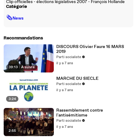
Clip officielles - élections législatives 2007 - François Hollande
Catégorie
🗞
News
Recommandations
DISCOURS Olivier Faure 16 MARS
2019
Parti socialiste
il y a 7 ans
39:13
|
À suivre
MARCHE DU SIECLE
Parti socialiste
il y a 7 ans
3:24
Rassemblement contre
l'antisémitisme
Parti socialiste
il y a 7 ans
2:55