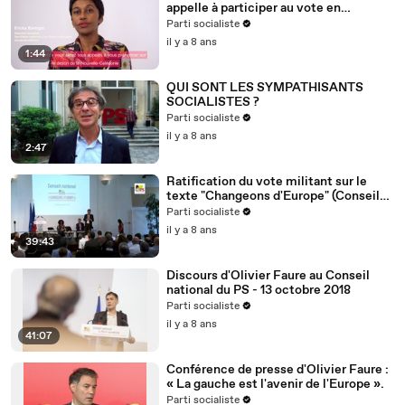
appelle à participer au vote en
Nouvelle-Calédonie
Parti socialiste
il y a 8 ans
1:44
QUI SONT LES SYMPATHISANTS
SOCIALISTES ?
Parti socialiste
il y a 8 ans
2:47
Ratification du vote militant sur le
texte "Changeons d'Europe" (Conseil
national du 13/10/2018)
Parti socialiste
il y a 8 ans
39:43
Discours d'Olivier Faure au Conseil
national du PS - 13 octobre 2018
Parti socialiste
il y a 8 ans
41:07
Conférence de presse d'Olivier Faure :
« La gauche est l'avenir de l'Europe ».
Parti socialiste