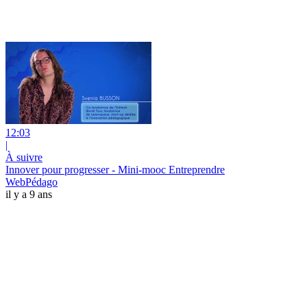
12:03
|
À suivre
Innover pour progresser - Mini-mooc Entreprendre
WebPédago
il y a 9 ans