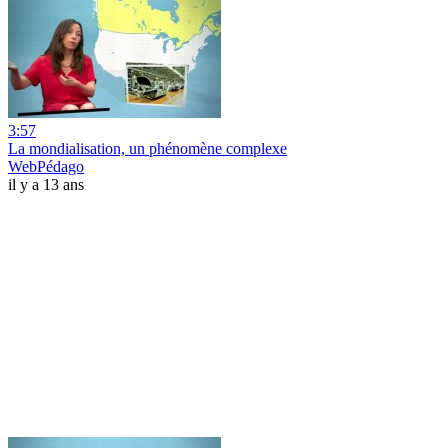
3:57
La mondialisation, un phénomène complexe
WebPédago
il y a 13 ans