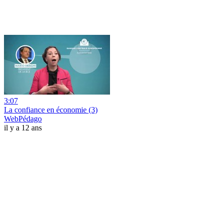
3:07
La confiance en économie (3)
WebPédago
il y a 12 ans