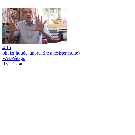
4:15
olivier houde, apprendre à résister (suite)
WebPédago
il y a 12 ans