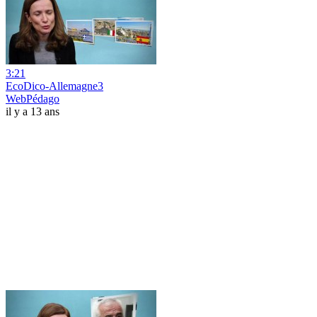
3:21
EcoDico-Allemagne3
WebPédago
il y a 13 ans