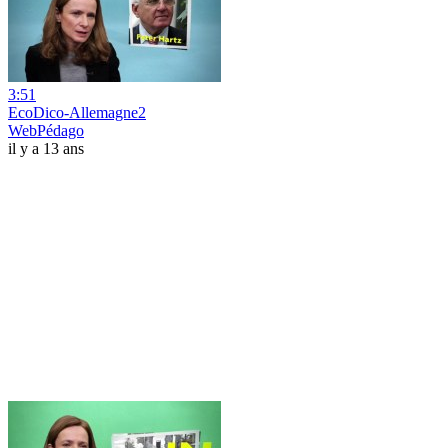
3:51
EcoDico-Allemagne2
WebPédago
il y a 13 ans