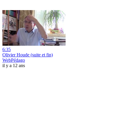
6:35
Olivier Houde (suite et fin)
WebPédago
il y a 12 ans