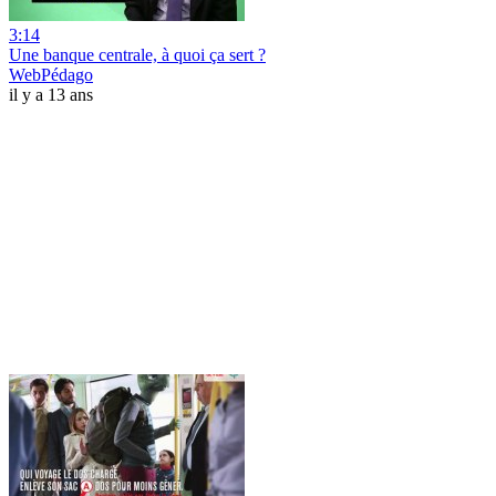
3:14
Une banque centrale, à quoi ça sert ?
WebPédago
il y a 13 ans