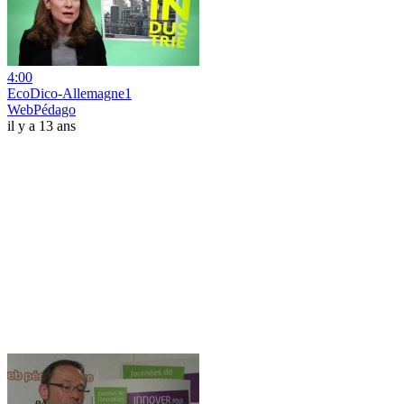
4:00
EcoDico-Allemagne1
WebPédago
il y a 13 ans