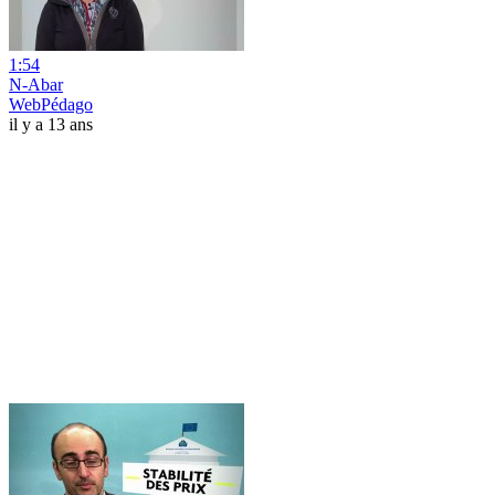
1:54
N-Abar
WebPédago
il y a 13 ans