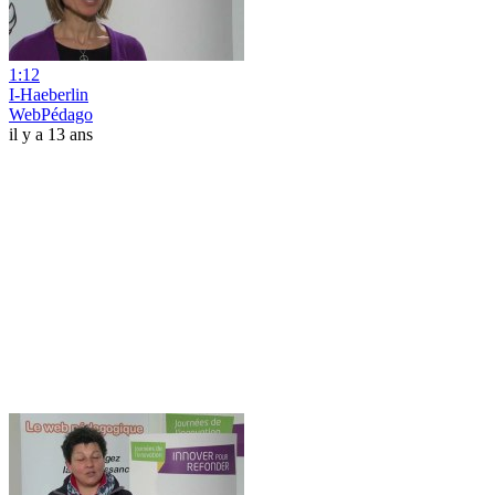
1:12
I-Haeberlin
WebPédago
il y a 13 ans