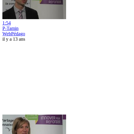
1:54
P-Tamin
WebPédago
il y a 13 ans