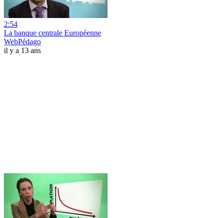
2:54
La banque centrale Européenne
WebPédago
il y a 13 ans