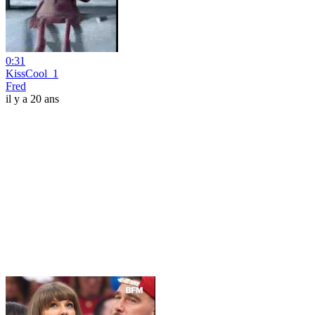
0:31
KissCool_1
Fred
il y a 20 ans