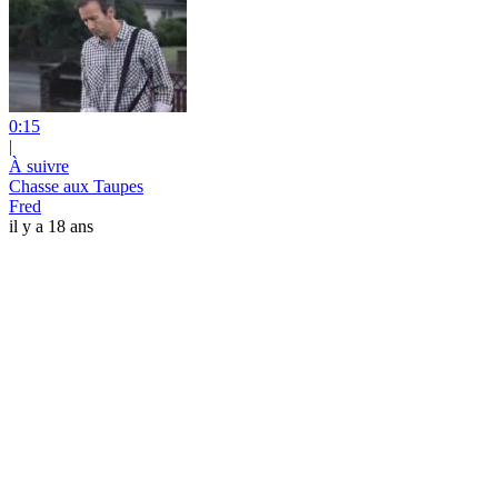
0:15
|
À suivre
Chasse aux Taupes
Fred
il y a 18 ans