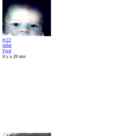
0:22
bébé
Fred
il y a 20 ans