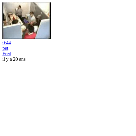
0:44
pet
Fred
il y a 20 ans