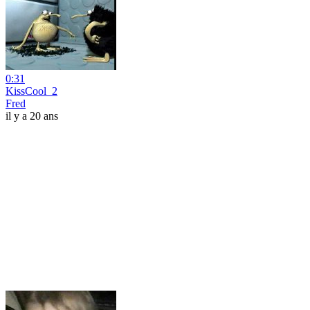
0:31
KissCool_2
Fred
il y a 20 ans