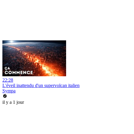
22:28
L'éveil inattendu d'un supervolcan italien
Sympa
il y a 1 jour