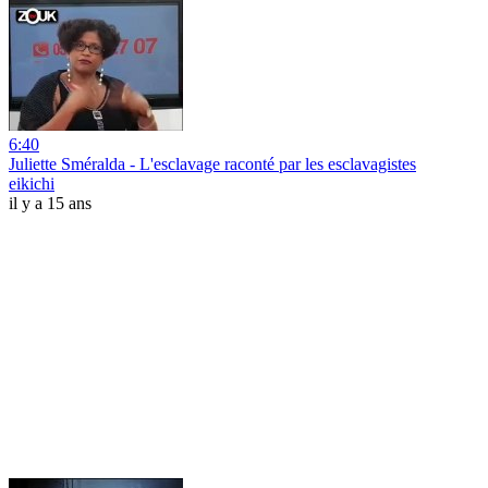
6:40
Juliette Sméralda - L'esclavage raconté par les esclavagistes
eikichi
il y a 15 ans