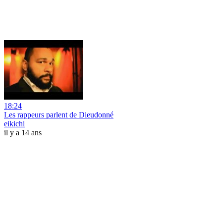
18:24
Les rappeurs parlent de Dieudonné
eikichi
il y a 14 ans