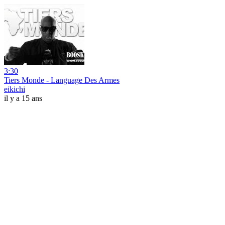
3:30
Tiers Monde - Language Des Armes
eikichi
il y a 15 ans