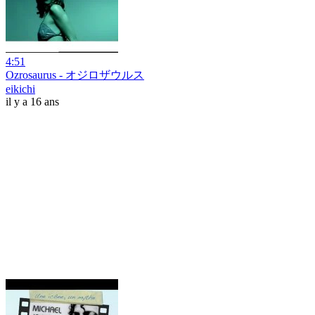
4:51
Ozrosaurus - オジロザウルス
eikichi
il y a 16 ans