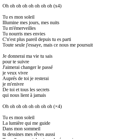
Oh oh oh oh oh oh oh oh (x4)
Tu es mon soleil
Illumine mes jours, mes nuits
Tu m'émerveilles
Tu nourris mes envies
C'n'est plus pareil depuis tu es parti
Toute seule j'essaye, mais ce nous me poursuit
Je donnerai ma vie tu sais
pour te suivre
J'aimerai changer le passé
je veux vivre
Auprés de toi je resterai
je m'enivre
De toi et tous les secrets
qui nous lient à jamais
Oh oh oh oh oh oh oh oh (×4)
Tu es mon soleil
La lumière qui me guide
Dans mon sommeil
tu dessines mes rêves aussi