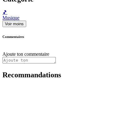
🎵
Musique
Voir moins
Commentaires
Ajoute ton commentaire
Recommandations