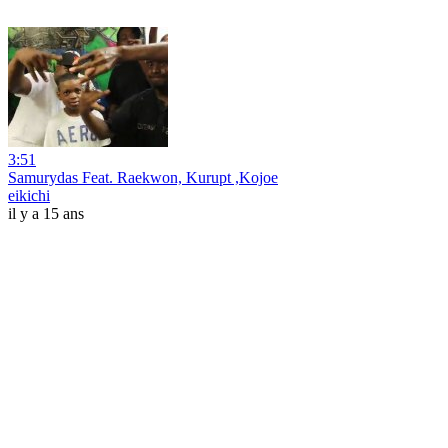
3:51
Samurydas Feat. Raekwon, Kurupt ,Kojoe
eikichi
il y a 15 ans