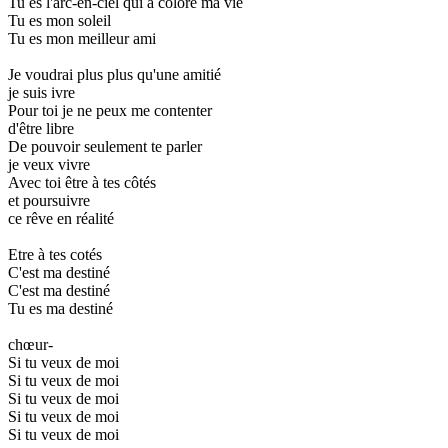
Tu es l'arc-en-ciel qui a coloré ma vie
Tu es mon soleil
Tu es mon meilleur ami
Je voudrai plus plus qu'une amitié
je suis ivre
Pour toi je ne peux me contenter
d'être libre
De pouvoir seulement te parler
je veux vivre
Avec toi être à tes côtés
et poursuivre
ce rêve en réalité
Etre à tes cotés
C'est ma destiné
C'est ma destiné
Tu es ma destiné
chœur-
Si tu veux de moi
Si tu veux de moi
Si tu veux de moi
Si tu veux de moi
Si tu veux de moi