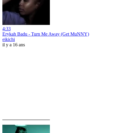
4:33
Erykah Badu - Turn Me Away (Get MuNNY)
eikichi
il y a 16 ans