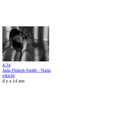
4:34
Jada Pinkett-Smith - Nada
eikichi
il y a 14 ans