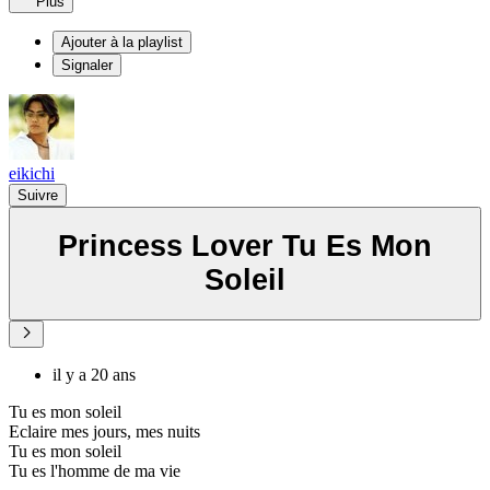
Plus
Ajouter à la playlist
Signaler
eikichi
Suivre
Princess Lover Tu Es Mon
Soleil
il y a 20 ans
Tu es mon soleil
Eclaire mes jours, mes nuits
Tu es mon soleil
Tu es l'homme de ma vie