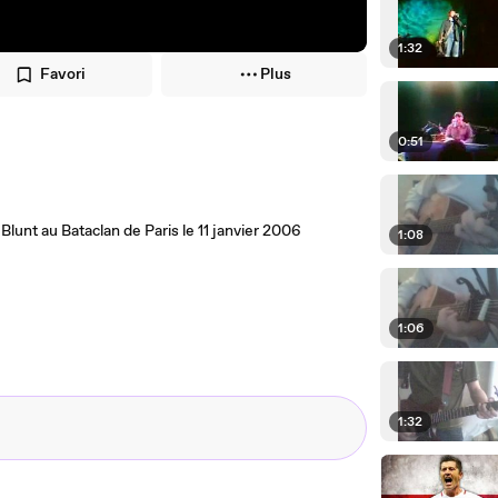
1:32
Favori
Plus
0:51
Blunt au Bataclan de Paris le 11 janvier 2006
1:08
1:06
1:32