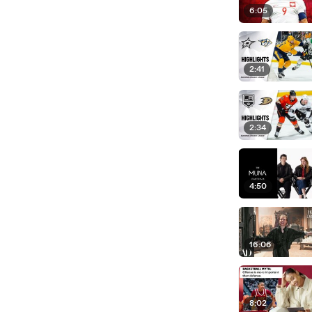
6:05
2:41
2:34
4:50
16:06
8:02