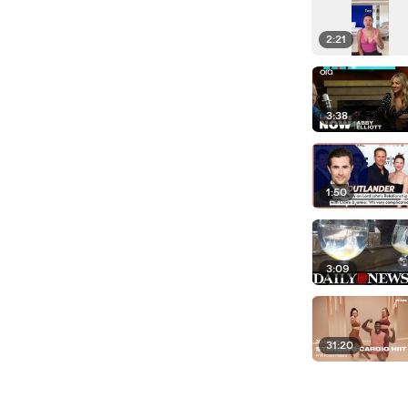
2:21
3:38
1:50
3:09
31:20