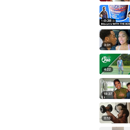
0:38
3:01
4:22
18:37
0:15