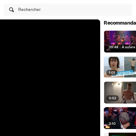
Rechercher
Recommanda
39:48
|
À suivre
1:01
0:52
3:10