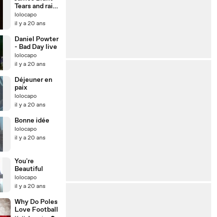
malade
Tears and rain
live
lolocapo
il y a 20 ans
Daniel Powter
- Bad Day live
lolocapo
il y a 20 ans
Déjeuner en
paix
lolocapo
il y a 20 ans
Bonne idée
lolocapo
il y a 20 ans
You're
Beautiful
lolocapo
il y a 20 ans
Why Do Poles
Love Football