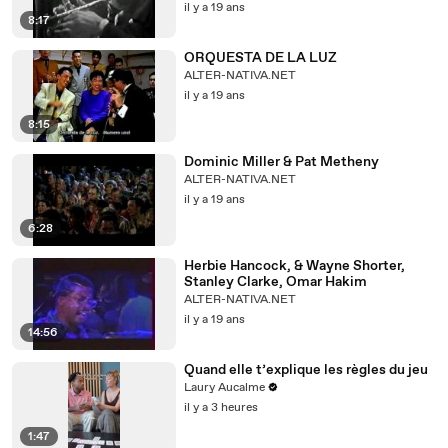
il y a 19 ans
8:17
ORQUESTA DE LA LUZ
ALTER-NATIVA.NET
il y a 19 ans
8:15
Dominic Miller & Pat Metheny
ALTER-NATIVA.NET
il y a 19 ans
6:28
Herbie Hancock, & Wayne Shorter,
Stanley Clarke, Omar Hakim
ALTER-NATIVA.NET
il y a 19 ans
14:56
Quand elle t’explique les règles du jeu
Laury Aucalme
il y a 3 heures
1:47