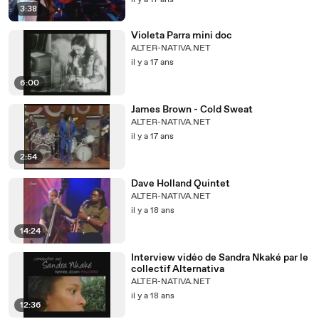
il y a 17 ans
3:38
Violeta Parra mini doc
ALTER-NATIVA.NET
il y a 17 ans
6:00
James Brown - Cold Sweat
ALTER-NATIVA.NET
il y a 17 ans
2:54
Dave Holland Quintet
ALTER-NATIVA.NET
il y a 18 ans
14:24
Interview vidéo de Sandra Nkaké par le
collectif Alternativa
ALTER-NATIVA.NET
il y a 18 ans
12:36