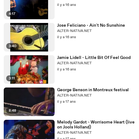
il y a 16 ans
4:17
Jose Feliciano - Ain't No Sunshine
ALTER-NATIVA.NET
il y a 16 ans
3:40
Jamie Lidell - Little Bit Of Feel Good
ALTER-NATIVA.NET
il y a 16 ans
3:11
George Benson in Montreux festival
ALTER-NATIVA.NET
il y a 17 ans
8:48
Melody Gardot - Worrisome Heart (live
on Jools Holland)
ALTER-NATIVA.NET