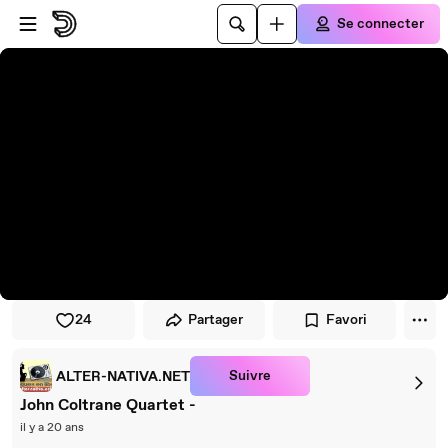
Passer au player
Passer au contenu principal
Se connecter
24
Partager
Favori
Suivre
ALTER-NATIVA.NET
John Coltrane Quartet -
il y a 20 ans