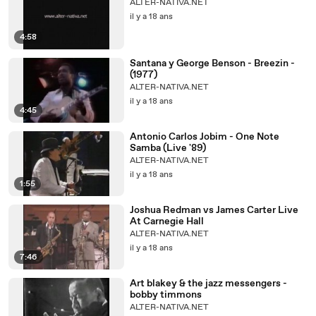
ALTER-NATIVA.NET
il y a 18 ans
4:58
Santana y George Benson - Breezin -
(1977)
ALTER-NATIVA.NET
il y a 18 ans
4:45
Antonio Carlos Jobim - One Note
Samba (Live '89)
ALTER-NATIVA.NET
il y a 18 ans
1:55
Joshua Redman vs James Carter Live
At Carnegie Hall
ALTER-NATIVA.NET
il y a 18 ans
7:46
Art blakey & the jazz messengers -
bobby timmons
ALTER-NATIVA.NET