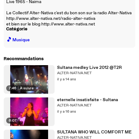
Live 1965 - Naima
Le Collectif Alter-Nativa c'est du bon son sur la radio Alter-Nativa
http://www.alter-nativa.net/radio-alter-nativa
et bien sur le blog http://www.alter-nativa.net
Catégorie
🎵
Musique
Recommandations
Sultana medley Live 2012 @T2R
ALTER-NATIVA.NET
il y a 14 ans
7:46
|
À suivre
eternelle insatisfaite - Sultana
ALTER-NATIVA.NET
il y a 16 ans
6:07
SULTANA WHO WILL COMFORT ME
ALTER-NATIVA.NET