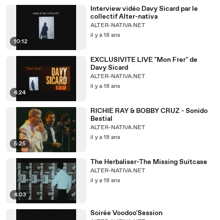
Interview vidéo Davy Sicard par le
collectif Alter-nativa
ALTER-NATIVA.NET
il y a 18 ans
10:12
EXCLUSIVITE LIVE "Mon Frer" de
Davy Sicard
ALTER-NATIVA.NET
il y a 18 ans
4:24
RICHIE RAY & BOBBY CRUZ - Sonido
Bestial
ALTER-NATIVA.NET
il y a 18 ans
5:25
The Herbaliser-The Missing Suitcase
ALTER-NATIVA.NET
il y a 18 ans
4:03
Soirée Voodoo'Session