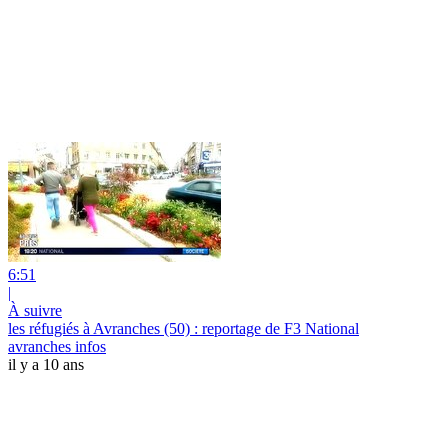
6:51
|
À suivre
les réfugiés à Avranches (50) : reportage de F3 National
avranches infos
il y a 10 ans