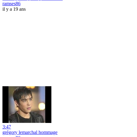
ramses86
il y a 19 ans
3:47
grégory lemarchal hommage