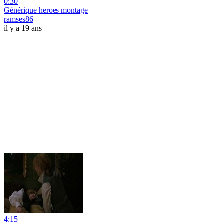
0:30
Générique heroes montage
ramses86
il y a 19 ans
4:15