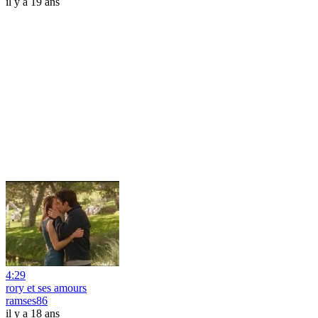
il y a 19 ans
4:29
rory et ses amours
ramses86
il y a 18 ans