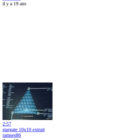
il y a 19 ans
2:57
stargate 10x10 extrait
ramses86