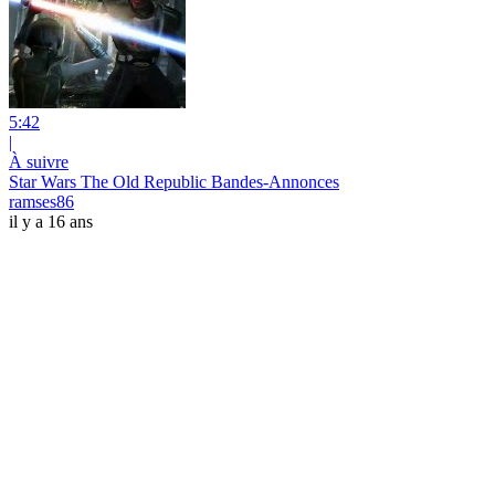
5:42
|
À suivre
Star Wars The Old Republic Bandes-Annonces
ramses86
il y a 16 ans