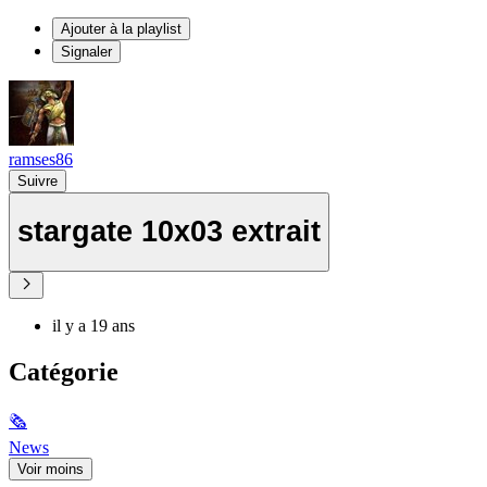
Ajouter à la playlist
Signaler
ramses86
Suivre
stargate 10x03 extrait
il y a 19 ans
Catégorie
🗞
News
Voir moins