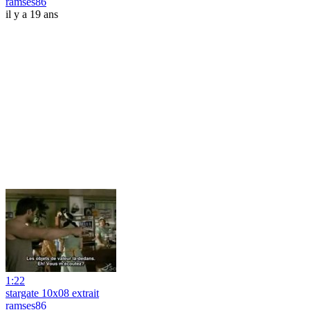
ramses86
il y a 19 ans
1:22
stargate 10x08 extrait
ramses86