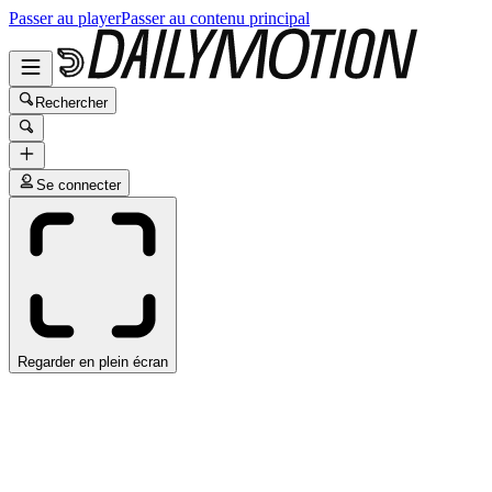
Passer au player
Passer au contenu principal
Rechercher
Se connecter
Regarder en plein écran