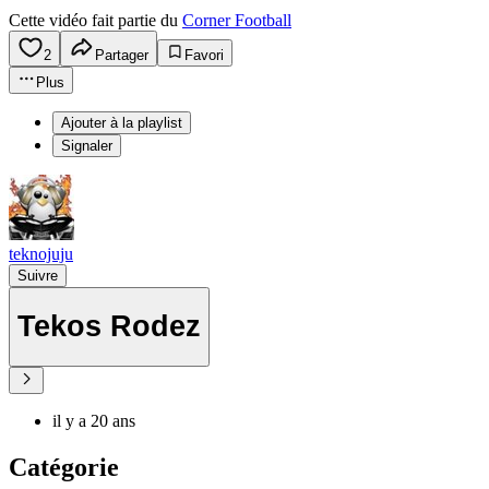
Cette vidéo fait partie du
Corner Football
2
Partager
Favori
Plus
Ajouter à la playlist
Signaler
teknojuju
Suivre
Tekos Rodez
il y a 20 ans
Catégorie