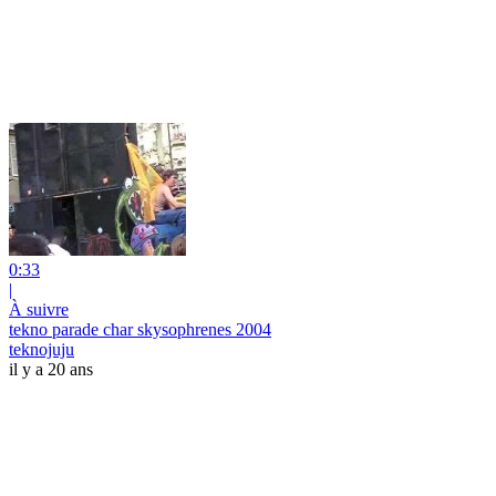
0:33
|
À suivre
tekno parade char skysophrenes 2004
teknojuju
il y a 20 ans