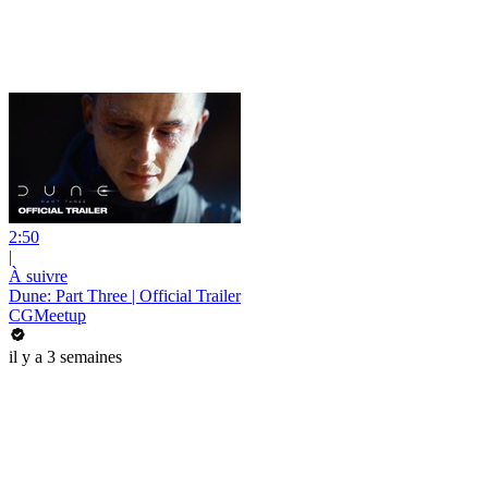
2:50
|
À suivre
Dune: Part Three | Official Trailer
CGMeetup
il y a 3 semaines