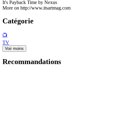
It's Payback Time by Nexus
More on http://www.itsartmag.com
Catégorie
📺
TV
Voir moins
Recommandations