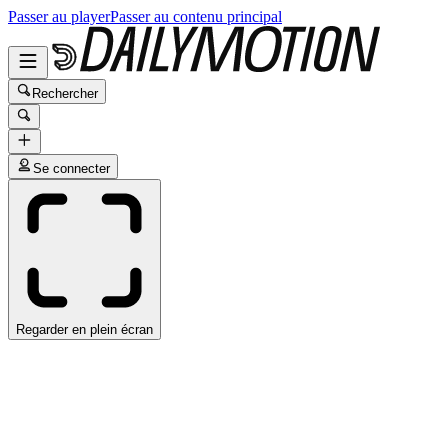
Passer au player
Passer au contenu principal
Rechercher
Se connecter
Regarder en plein écran