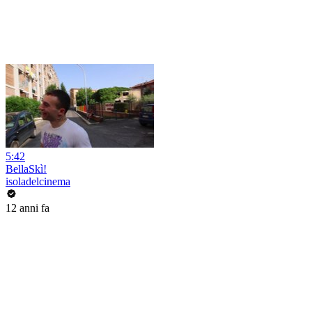
5:42
BellaSkì!
isoladelcinema
12 anni fa