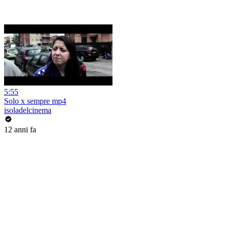
5:55
Solo x sempre mp4
isoladelcinema
12 anni fa