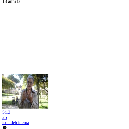
13 anni fa
5:13
25
isoladelcinema