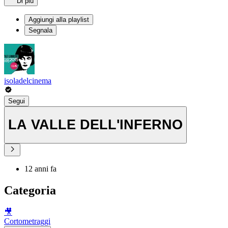
Di più
Aggiungi alla playlist
Segnala
isoladelcinema
Segui
LA VALLE DELL'INFERNO
12 anni fa
Categoria
🎥
Cortometraggi