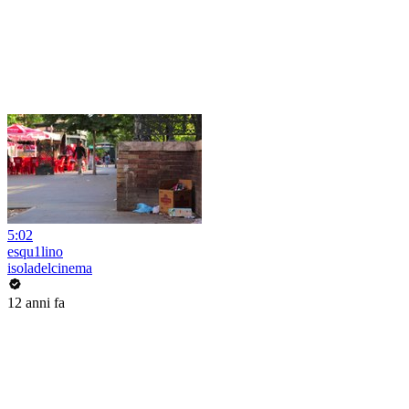
5:02
esqu1lino
isoladelcinema
12 anni fa