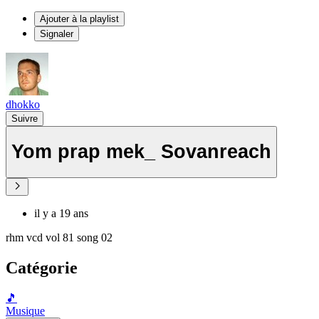
Ajouter à la playlist
Signaler
dhokko
Suivre
Yom prap mek_ Sovanreach
il y a 19 ans
rhm vcd vol 81 song 02
Catégorie
🎵
Musique