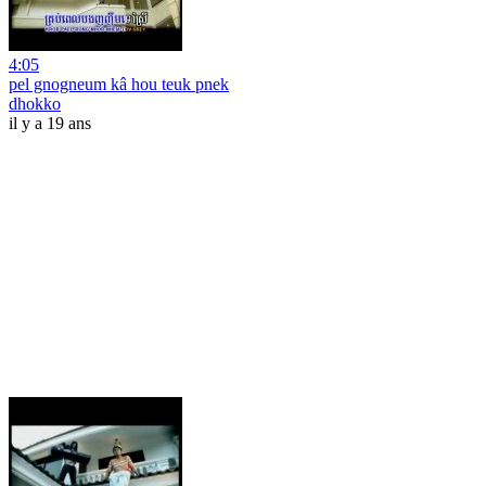
4:05
pel gnogneum kâ hou teuk pnek
dhokko
il y a 19 ans