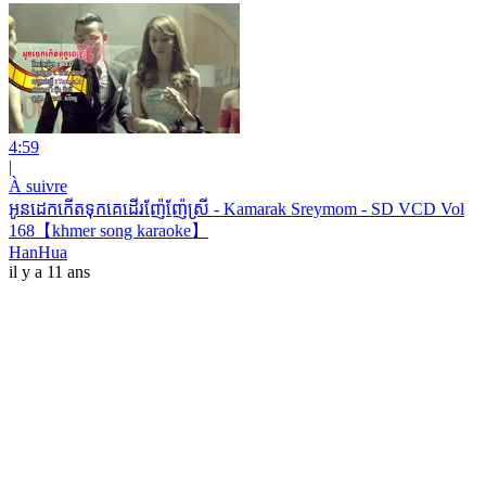
4:59
|
À suivre
អូនដេកកើតទុកគេដើរញ៉ែញ៉ែស្រី - Kamarak Sreymom - SD VCD Vol
168【khmer song karaoke】
HanHua
il y a 11 ans