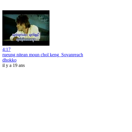
4:17
rueung nitean moun chol keng_Sovanreach
dhokko
il y a 19 ans