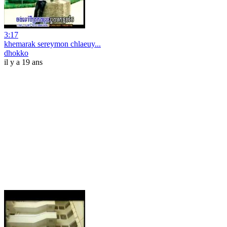
3:17
khemarak sereymon chlaeuy...
dhokko
il y a 19 ans