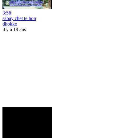
3:56
sabay chet te hon
dhokko
il y a 19 ans