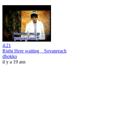
4:21
Right Here waiting _ Sovanreach
dhokko
il y a 19 ans