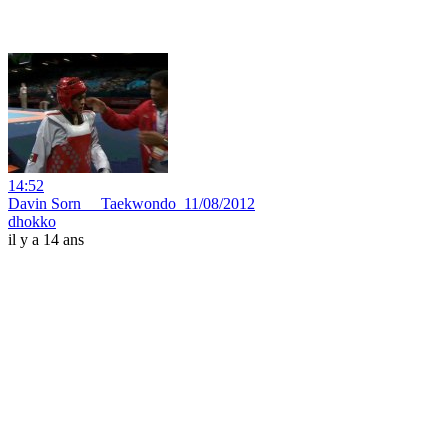
14:52
Davin Sorn __Taekwondo_11/08/2012
dhokko
il y a 14 ans