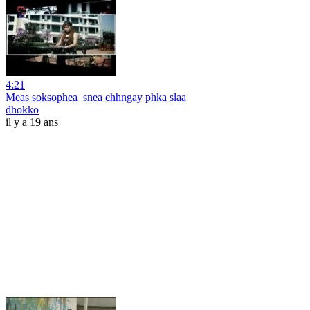
4:21
Meas soksophea_snea chhngay phka slaa
dhokko
il y a 19 ans