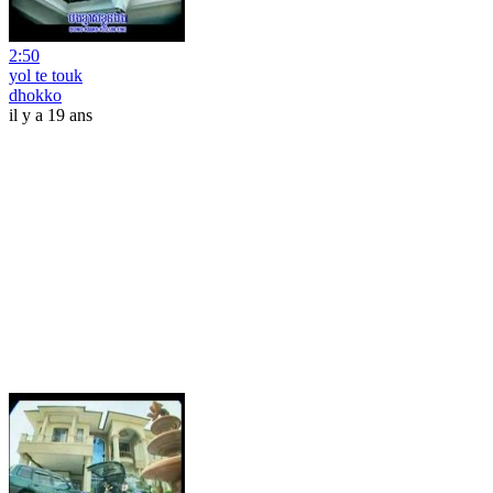
2:50
yol te touk
dhokko
il y a 19 ans