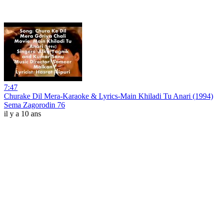
7:47
Churake Dil Mera-Karaoke & Lyrics-Main Khiladi Tu Anari (1994)
Sema Zagorodin 76
il y a 10 ans