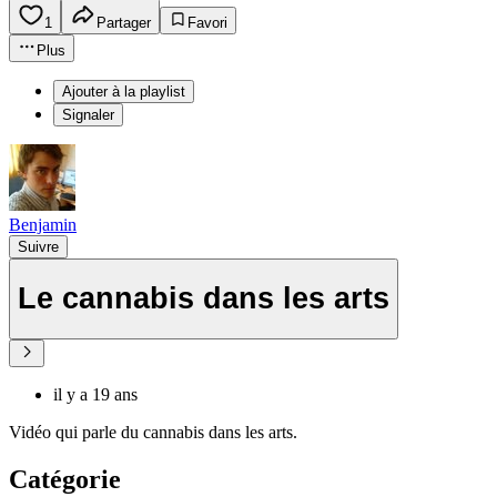
1
Partager
Favori
Plus
Ajouter à la playlist
Signaler
Benjamin
Suivre
Le cannabis dans les arts
il y a 19 ans
Vidéo qui parle du cannabis dans les arts.
Catégorie