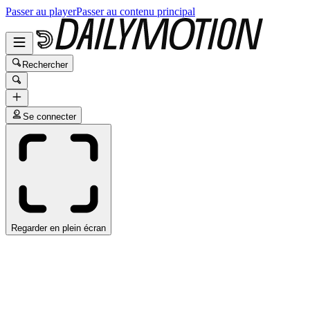
Passer au player
Passer au contenu principal
Rechercher
Se connecter
Regarder en plein écran