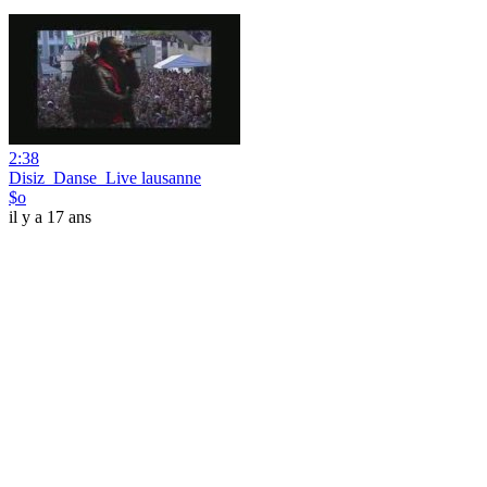
2:38
Disiz_Danse_Live lausanne
$o
il y a 17 ans