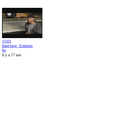
15:03
Interview_Eminem
$o
il y a 17 ans