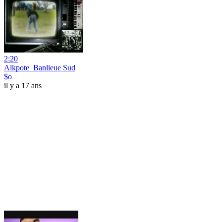
2:20
Alkpote_Banlieue Sud
$o
il y a 17 ans