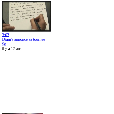
3:03
Diam's annonce sa tournee
$o
il y a 17 ans