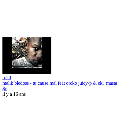
5:20
malik bledoss - tu cause mal feat orcko juicy-p & eki_masta
$o
il y a 16 ans