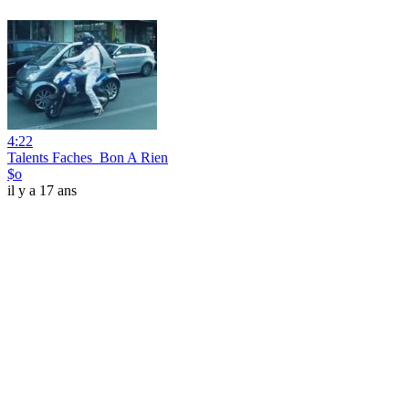
4:22
Talents Faches_Bon A Rien
$o
il y a 17 ans