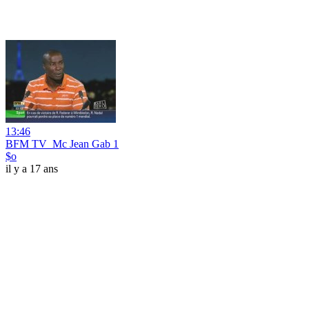
13:46
BFM TV_Mc Jean Gab 1
$o
il y a 17 ans