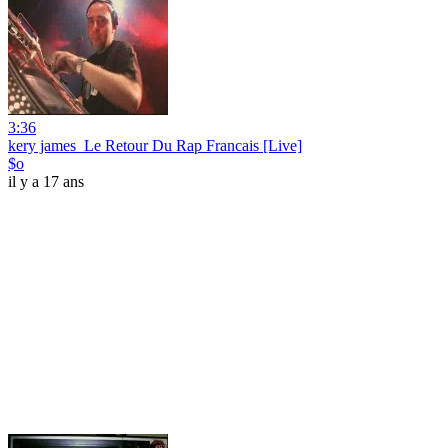
3:36
kery james_Le Retour Du Rap Francais [Live]
$o
il y a 17 ans