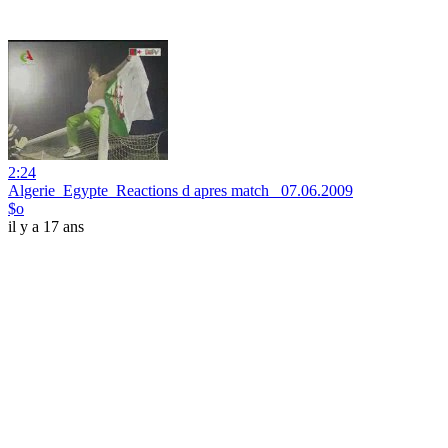
2:24
Algerie_Egypte_Reactions d apres match _07.06.2009
$o
il y a 17 ans