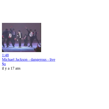
1:48
Michael Jackson - dangerous - live
$o
il y a 17 ans