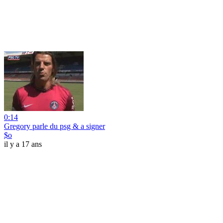
0:14
Gregory parle du psg & a signer
$o
il y a 17 ans