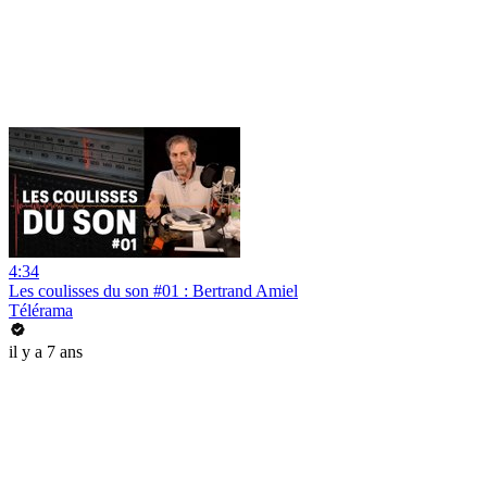
4:34
Les coulisses du son #01 : Bertrand Amiel
Télérama
il y a 7 ans