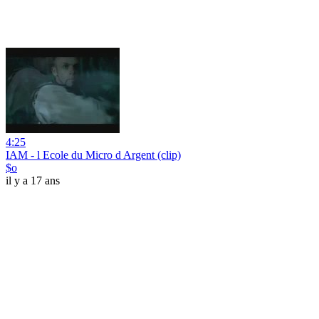
4:25
IAM - l Ecole du Micro d Argent (clip)
$o
il y a 17 ans