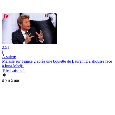
2:51
|
À suivre
Malaise sur France 2 après une boulette de Laurent Dela­housse face
à Inna Modja
Tele-Loisirs.fr
il y a 5 ans