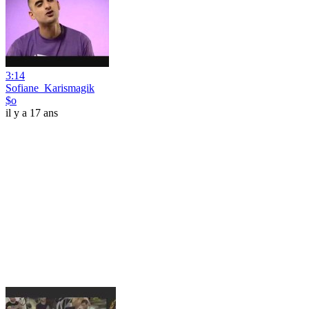
3:14
Sofiane_Karismagik
$o
il y a 17 ans