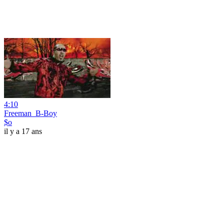
4:10
Freeman_B-Boy
$o
il y a 17 ans