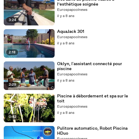
l’esthétique soignée
Eurospapoolnews
il y a 8 ans
3:24
AquaJack 301
Eurospapoolnews
il y a 8 ans
2:18
Oklyn, l'assistant connecté pour
piscine
Eurospapoolnews
il y a 8 ans
2:29
Piscine à débordement et spa sur le
toit
Eurospapoolnews
il y a 8 ans
0:42
Pulitore automatico, Robot Piscina
HDuo