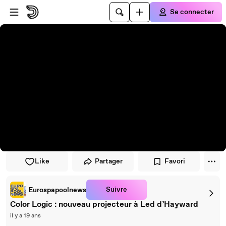
Passer au player
Passer au contenu principal
Se connecter
Like
Partager
Favori
Suivre
Eurospapoolnews
Color Logic : nouveau projecteur à Led d’Hayward
il y a 19 ans