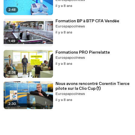
Eurospapoolnews
il y a 8 ans
2:48
Formation BP à BTP CFA Vendée
Eurospapoolnews
il y a 8 ans
1:49
Formations PRO Pierrelatte
Eurospapoolnews
il y a 8 ans
2:38
Nous avons rencontré Corentin Tierce
pilote sur la Clio Cup (1)
Eurospapoolnews
il y a 8 ans
2:30