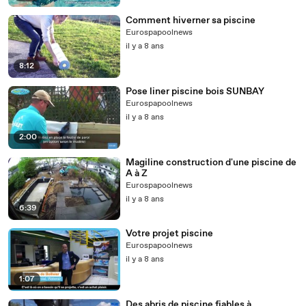
Comment hiverner sa piscine
Eurospapoolnews
il y a 8 ans
8:12
Pose liner piscine bois SUNBAY
Eurospapoolnews
il y a 8 ans
2:00
Magiline construction d'une piscine de
A à Z
Eurospapoolnews
il y a 8 ans
6:39
Votre projet piscine
Eurospapoolnews
il y a 8 ans
1:07
Des abris de piscine fiables à