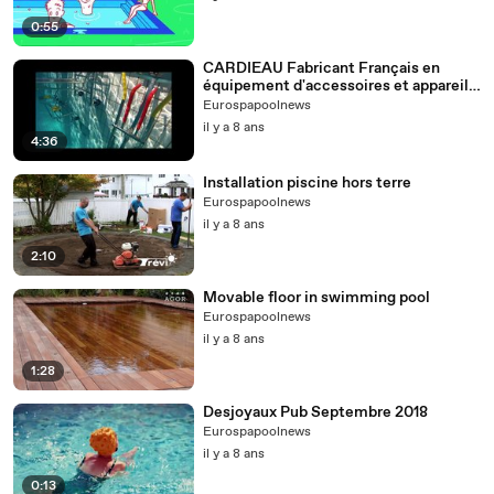
0:55
CARDIEAU Fabricant Français en
équipement d'accessoires et appareils
d'aquafitness.
Eurospapoolnews
il y a 8 ans
4:36
Installation piscine hors terre
Eurospapoolnews
il y a 8 ans
2:10
Movable floor in swimming pool
Eurospapoolnews
il y a 8 ans
1:28
Desjoyaux Pub Septembre 2018
Eurospapoolnews
il y a 8 ans
0:13