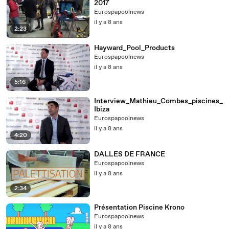
2017
Eurospapoolnews
il y a 8 ans
2:23
Hayward_Pool_Products
Eurospapoolnews
il y a 8 ans
5:16
Interview_Mathieu_Combes_piscines_
Ibiza
Eurospapoolnews
il y a 8 ans
4:20
DALLES DE FRANCE
Eurospapoolnews
il y a 8 ans
2:34
Présentation Piscine Krono
Eurospapoolnews
il y a 8 ans