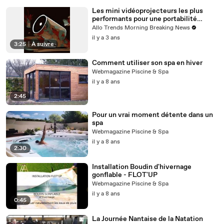
Les mini vidéoprojecteurs les plus
performants pour une portabilité
optimale : notre sélection
Allo Trends Morning Breaking News
personnalisée.
il y a 3 ans
3:25
|
À suivre
Comment utiliser son spa en hiver
Webmagazine Piscine & Spa
il y a 8 ans
2:45
Pour un vrai moment détente dans un
spa
Webmagazine Piscine & Spa
il y a 8 ans
2:30
Installation Boudin d'hivernage
gonflable - FLOT'UP
Webmagazine Piscine & Spa
il y a 8 ans
0:45
La Journée Nantaise de la Natation