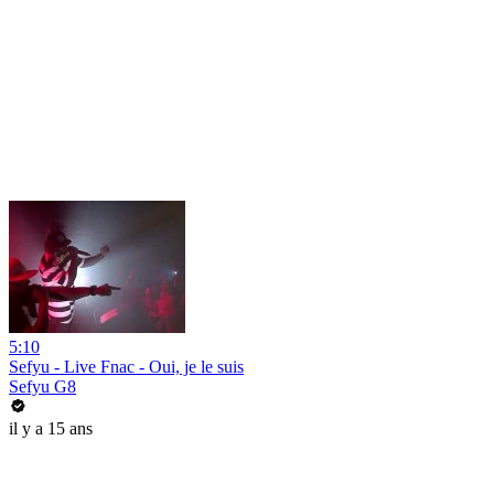
5:10
Sefyu - Live Fnac - Oui, je le suis
Sefyu G8
il y a 15 ans