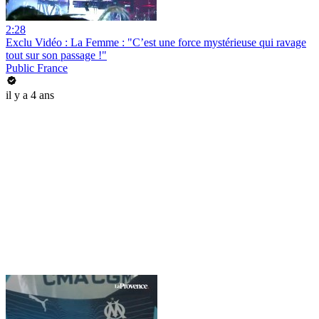
2:28
Exclu Vidéo : La Femme : "C’est une force mystérieuse qui ravage
tout sur son passage !"
Public France
il y a 4 ans