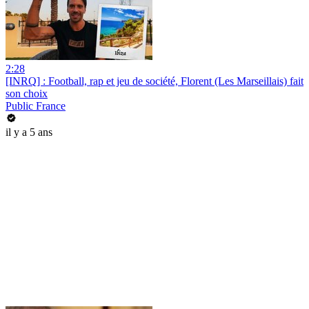
2:28
[INRQ] : Football, rap et jeu de société, Florent (Les Marseillais) fait
son choix
Public France
il y a 5 ans