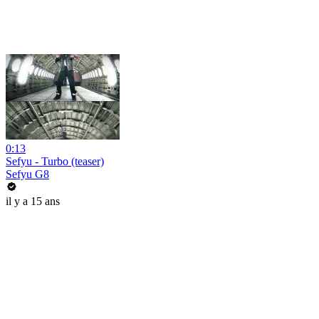
0:13
Sefyu - Turbo (teaser)
Sefyu G8
il y a 15 ans