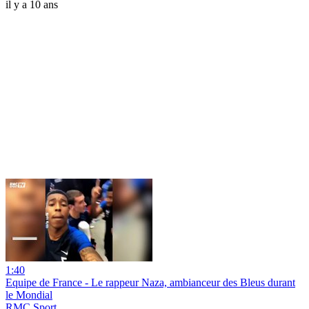
il y a 10 ans
1:40
Equipe de France - Le rappeur Naza, ambianceur des Bleus durant
le Mondial
RMC Sport