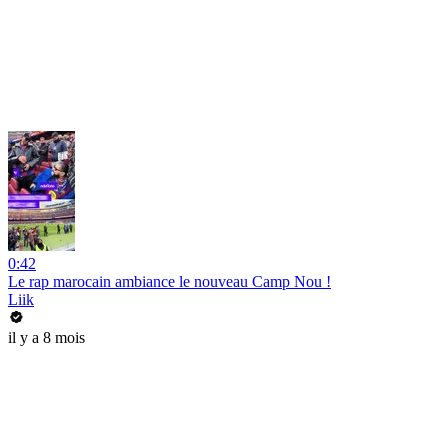
0:42
Le rap marocain ambiance le nouveau Camp Nou !
Liik
il y a 8 mois