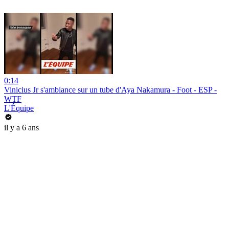
0:14
Vinicius Jr s'ambiance sur un tube d'Aya Nakamura - Foot - ESP -
WTF
L'Équipe
il y a 6 ans