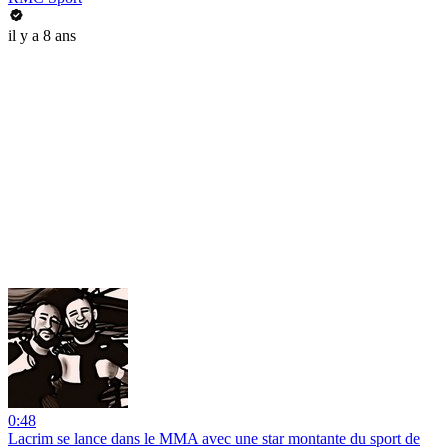
il y a 8 ans
0:48
Lacrim se lance dans le MMA avec une star montante du sport de