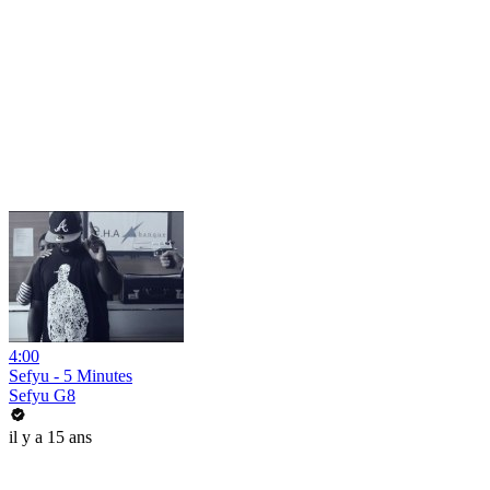
4:00
Sefyu - 5 Minutes
Sefyu G8
il y a 15 ans