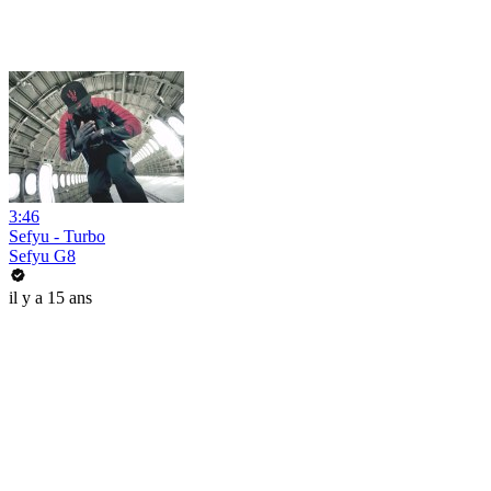
3:46
Sefyu - Turbo
Sefyu G8
il y a 15 ans