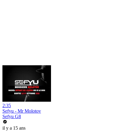
2:35
Sefyu - Mr Molotov
Sefyu G8
il y a 15 ans