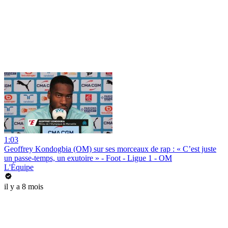
1:03
Geoffrey Kondogbia (OM) sur ses morceaux de rap : « C’est juste
un passe-temps, un exutoire » - Foot - Ligue 1 - OM
L'Équipe
il y a 8 mois