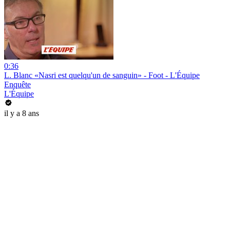
0:36
L. Blanc «Nasri est quelqu'un de sanguin» - Foot - L'Équipe
Enquête
L'Équipe
il y a 8 ans