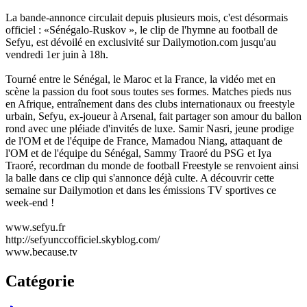
La bande-annonce circulait depuis plusieurs mois, c'est désormais
officiel : «Sénégalo-Ruskov », le clip de l'hymne au football de
Sefyu, est dévoilé en exclusivité sur Dailymotion.com jusqu'au
vendredi 1er juin à 18h.
Tourné entre le Sénégal, le Maroc et la France, la vidéo met en
scène la passion du foot sous toutes ses formes. Matches pieds nus
en Afrique, entraînement dans des clubs internationaux ou freestyle
urbain, Sefyu, ex-joueur à Arsenal, fait partager son amour du ballon
rond avec une pléiade d'invités de luxe. Samir Nasri, jeune prodige
de l'OM et de l'équipe de France, Mamadou Niang, attaquant de
l'OM et de l'équipe du Sénégal, Sammy Traoré du PSG et Iya
Traoré, recordman du monde de football Freestyle se renvoient ainsi
la balle dans ce clip qui s'annonce déjà culte. A découvrir cette
semaine sur Dailymotion et dans les émissions TV sportives ce
week-end !
www.sefyu.fr
http://sefyunccofficiel.skyblog.com/
www.because.tv
Catégorie