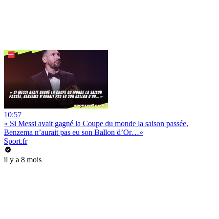
10:57
« Si Messi avait gagné la Coupe du monde la saison passée,
Benzema n’aurait pas eu son Ballon d’Or…»
Sport.fr
il y a 8 mois