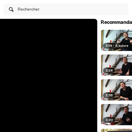
Rechercher
Recommanda
3:14
|
À suivre
3:24
2:36
3:20