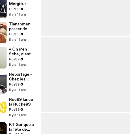
Rue89 n°1
Mergitur
Rue89
il y a 11 ans
Tiananmen :
passer de
négatif à
Rue89
positif
il y a 11 ans
« On s’en
fiche, c’est
jeudi ! »
Rue89
il y a 11 ans
Reportage -
Chez les
roboticiens
Rue89
mous
il y a 11 ans
Rue89 lance
la Ruche89
Rue89
il y a 11 ans
KT Gorique à
la fête de