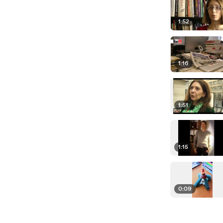
1:52
1:16
1:51
1:15
0:09