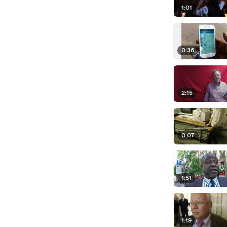
1:01
0:36
2:15
0:07
1:51
1:19