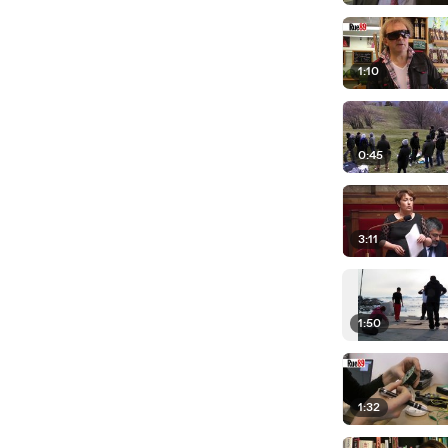
1:10
0:45
3:11
1:50
1:32