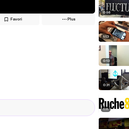
0:56
Favori
Plus
1:13
0:13
0:31
1:11