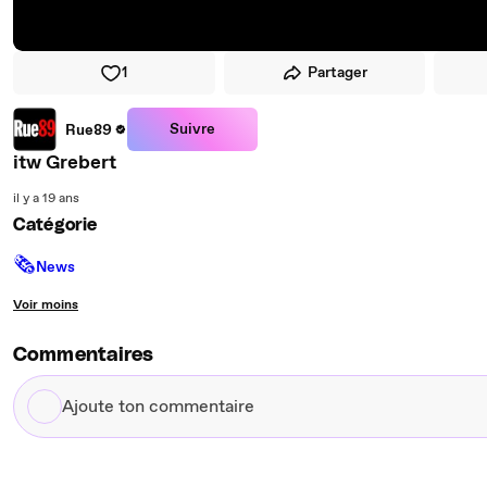
1
Partager
Suivre
Rue89
itw Grebert
il y a 19 ans
Catégorie
🗞
News
Voir moins
Commentaires
Ajoute
ton
commentaire