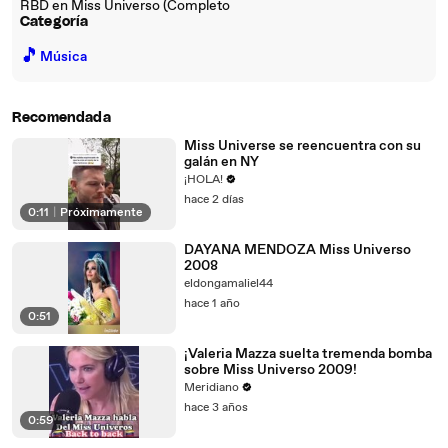
RBD en Miss Universo (Completo
Categoría
🎵
Música
Recomendada
Miss Universe se reencuentra con su
galán en NY
¡HOLA!
hace 2 días
0:11
|
Próximamente
DAYANA MENDOZA Miss Universo
2008
eldongamaliel44
hace 1 año
0:51
¡Valeria Mazza suelta tremenda bomba
sobre Miss Universo 2009!
Meridiano
hace 3 años
0:59