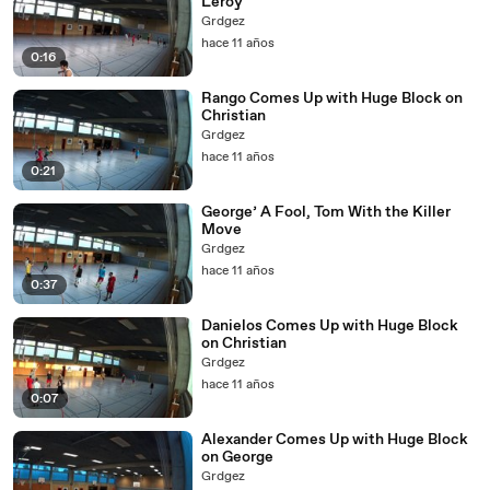
Leroy
Grdgez
hace 11 años
0:16
Rango Comes Up with Huge Block on
Christian
Grdgez
hace 11 años
0:21
George’ A Fool, Tom With the Killer
Move
Grdgez
hace 11 años
0:37
Danielos Comes Up with Huge Block
on Christian
Grdgez
hace 11 años
0:07
Alexander Comes Up with Huge Block
on George
Grdgez