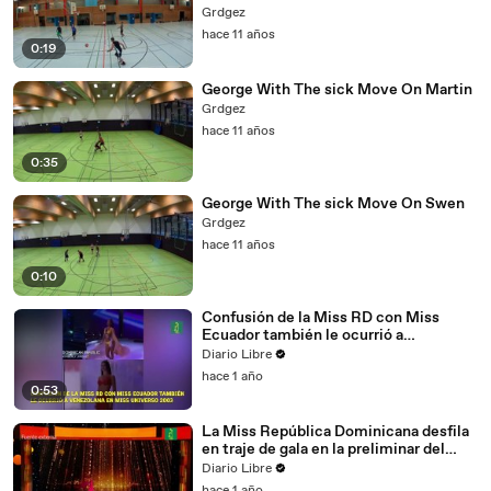
Grdgez
hace 11 años
0:19
George With The sick Move On Martin
Grdgez
hace 11 años
0:35
George With The sick Move On Swen
Grdgez
hace 11 años
0:10
Confusión de la Miss RD con Miss
Ecuador también le ocurrió a
venezolana en Miss Universo 2003.
Diario Libre
hace 1 año
0:53
La Miss República Dominicana desfila
en traje de gala en la preliminar del
Miss Universo
Diario Libre