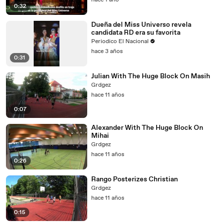
hace 1 año
0:32
Dueña del Miss Universo revela
candidata RD era su favorita
Periodico El Nacional
hace 3 años
0:31
Julian With The Huge Block On Masih
Grdgez
hace 11 años
0:07
Alexander With The Huge Block On
Mihai
Grdgez
hace 11 años
0:26
Rango Posterizes Christian
Grdgez
hace 11 años
0:15