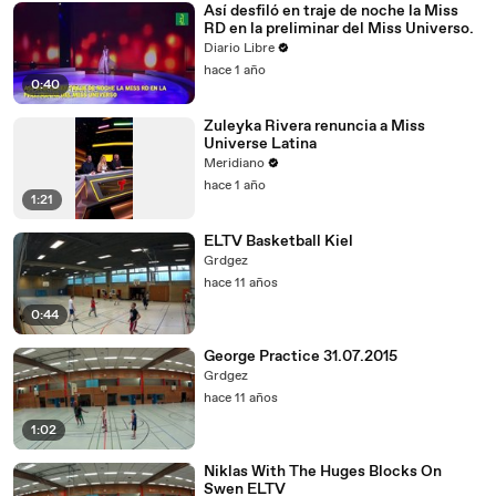
Así desfiló en traje de noche la Miss
RD en la preliminar del Miss Universo.
Diario Libre
hace 1 año
0:40
Zuleyka Rivera renuncia a Miss
Universe Latina
Meridiano
hace 1 año
1:21
ELTV Basketball Kiel
Grdgez
hace 11 años
0:44
George Practice 31.07.2015
Grdgez
hace 11 años
1:02
Niklas With The Huges Blocks On
Swen ELTV