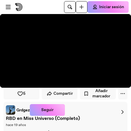
Saltar al reproductor
Saltar al contenido principal
Iniciar sesión
Añadir
5
Compartir
marcador
Seguir
Grdgez
RBD en Miss Universo (Completo)
hace 19 años