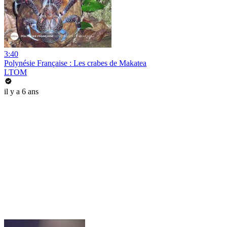
3:40
Polynésie Française : Les crabes de Makatea
LTOM
il y a 6 ans