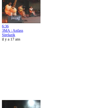
6:36
3MA : Anfass
Sirelazik
il y a 17 ans