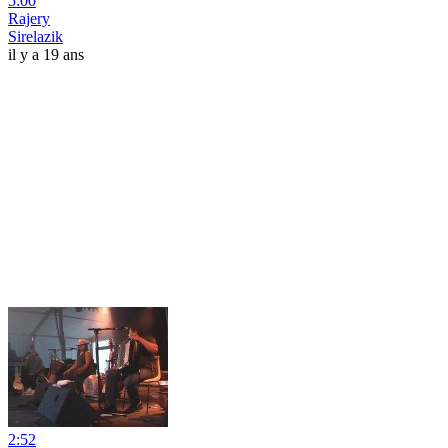
5:00
Rajery
Sirelazik
il y a 19 ans
2:52