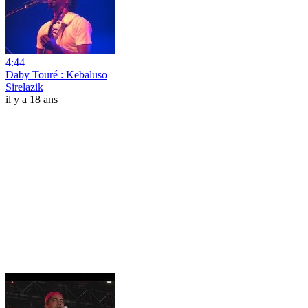
4:44
Daby Touré : Kebaluso
Sirelazik
il y a 18 ans