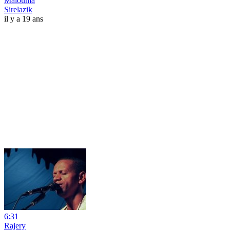
Malouma
Sirelazik
il y a 19 ans
6:31
Rajery