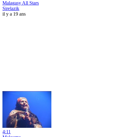
Malagasy All Stars
Sirelazik
il y a 19 ans
4:11