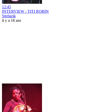
12:45
INTERVIEW - TITI ROBIN
Sirelazik
il y a 18 ans