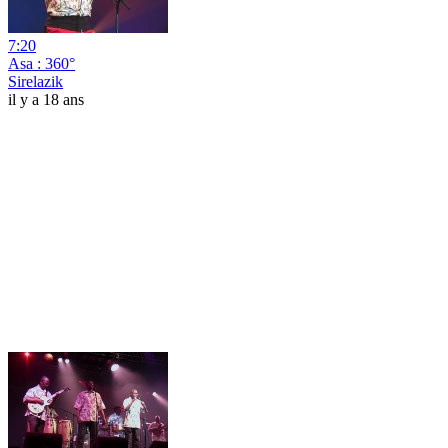
7:20
Asa : 360°
Sirelazik
il y a 18 ans