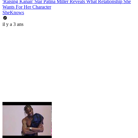
'Raising Kanan' Star Patina Miller Reveals What Relationship She
Wants For Her Character
SheKnows
il y a 3 ans