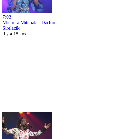
7:03
Mounira Mitchala : Darfour
Sirelazik
il y a 18 ans