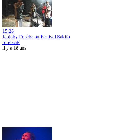
15:26
Jaojoby Eusèbe au Festival Sakifo
Sirelazik
il y a 18 ans