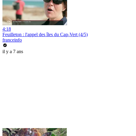
4:18
Feuilleton : l'appel des îles du Cap-Vert (4/5)
franceinfo
il y a 7 ans