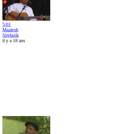
5:01
Maalesh
Sirelazik
il y a 18 ans