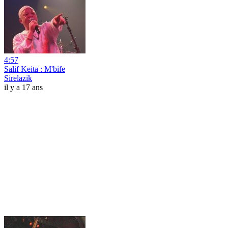
4:57
Salif Keita : M'bife
Sirelazik
il y a 17 ans