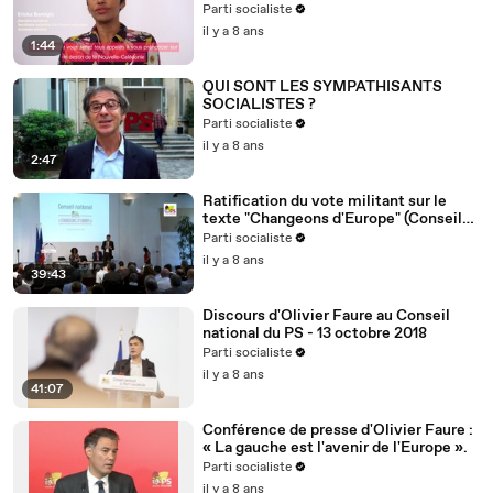
Nouvelle-Calédonie
Parti socialiste
il y a 8 ans
1:44
QUI SONT LES SYMPATHISANTS
SOCIALISTES ?
Parti socialiste
il y a 8 ans
2:47
Ratification du vote militant sur le
texte "Changeons d'Europe" (Conseil
national du 13/10/2018)
Parti socialiste
il y a 8 ans
39:43
Discours d'Olivier Faure au Conseil
national du PS - 13 octobre 2018
Parti socialiste
il y a 8 ans
41:07
Conférence de presse d'Olivier Faure :
« La gauche est l'avenir de l'Europe ».
Parti socialiste
il y a 8 ans