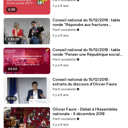
Parti socialiste
il y a 8 ans
2:36
Conseil national du 15/12/2018 : table
ronde "Répondre aux fractures
territoriales, républicaines et
Parti socialiste
démocratiques"
il y a 8 ans
1:33:28
Conseil national du 15/12/2018 : table
ronde "Penser une République sociale
et écologique plus juste"
Parti socialiste
il y a 8 ans
54:02
Conseil national du 15/12/2018 :
extraits du discours d'Olivier Faure
Parti socialiste
il y a 8 ans
9:10
Olivier Faure - Débat à l'Assemblée
nationale - 5 décembre 2018
Parti socialiste
il y a 8 ans