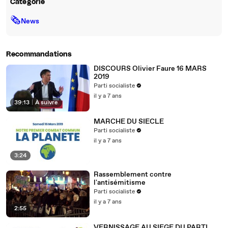
Catégorie
🗞
News
Recommandations
DISCOURS Olivier Faure 16 MARS
2019
Parti socialiste
il y a 7 ans
39:13
|
À suivre
MARCHE DU SIECLE
Parti socialiste
il y a 7 ans
3:24
Rassemblement contre
l'antisémitisme
Parti socialiste
il y a 7 ans
2:55
VERNISSAGE AU SIEGE DU PARTI