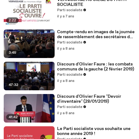
SOCIALISTE
Parti socialiste
il y a 7 ans
2:22
Compte-rendu en images de la journée
de rassemblement des secrétaires de
section (2.2.19)
Parti socialiste
il y a 8 ans
3:45
Discours d'Olivier Faure : les combats
communs de la gauche (2 février 2019)
Parti socialiste
il y a 8 ans
47:32
Discours d'Olivier Faure "Devoir
d'inventaire" (28/01/2019)
Parti socialiste
il y a 8 ans
41:42
Le Parti socialiste vous souhaite une
bonne année 2019 !