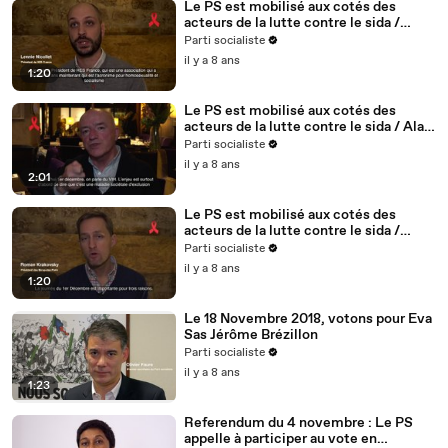
Le PS est mobilisé aux cotés des
acteurs de la lutte contre le sida /
Lennie Nicollet, président de HES -
Parti socialiste
5/5
il y a 8 ans
1:20
Le PS est mobilisé aux cotés des
acteurs de la lutte contre le sida / Alain
BONNINEAU, président de AIDES IDF /
Parti socialiste
4/5
il y a 8 ans
2:01
Le PS est mobilisé aux cotés des
acteurs de la lutte contre le sida /
Roman Krakovsky, président de
Parti socialiste
Séropotes - 3/5
il y a 8 ans
1:20
Le 18 Novembre 2018, votons pour Eva
Sas Jérôme Brézillon
Parti socialiste
il y a 8 ans
1:23
Referendum du 4 novembre : Le PS
appelle à participer au vote en