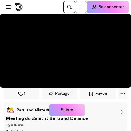
Passer au player
Passer au contenu principal
Se connecter
1
Partager
Favori
Suivre
Parti socialiste
Meeting du Zenith : Bertrand Delanoë
il y a 19 ans