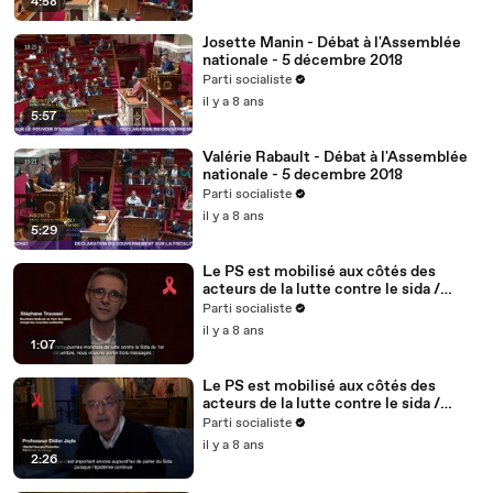
4:58
Josette Manin - Débat à l'Assemblée
nationale - 5 décembre 2018
Parti socialiste
il y a 8 ans
5:57
Valérie Rabault - Débat à l'Assemblée
nationale - 5 decembre 2018
Parti socialiste
il y a 8 ans
5:29
Le PS est mobilisé aux côtés des
acteurs de la lutte contre le sida /
Stéphane Troussel - 2/5
Parti socialiste
il y a 8 ans
1:07
Le PS est mobilisé aux côtés des
acteurs de la lutte contre le sida /
Didier Jayle, médecin, fondateur du
Parti socialiste
site vih.org - 1/5
il y a 8 ans
2:26