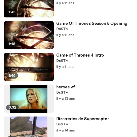
il y a 11 ans
1:42
Game Of Thrones Season 5 Opening
DsSTV
il y a 11 ans
1:45
Game of Thrones 4 Intro
DsSTV
il y a 11 ans
1:46
heroes vf
DsSTV
il y a 13 ans
0:32
Bizarreries de Supercopter
DsSTV
il y a 14 ans