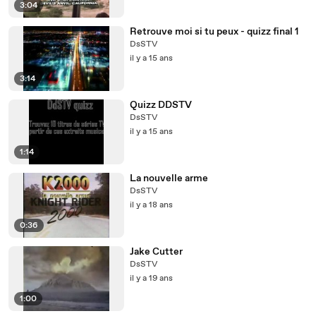
3:04
Retrouve moi si tu peux - quizz final 1
DsSTV
il y a 15 ans
3:14
Quizz DDSTV
DsSTV
il y a 15 ans
1:14
La nouvelle arme
DsSTV
il y a 18 ans
0:36
Jake Cutter
DsSTV
il y a 19 ans
1:00