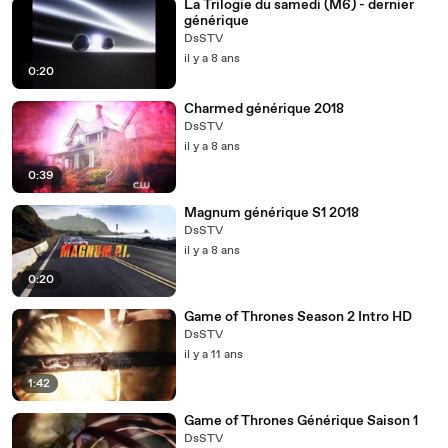
La Trilogie du samedi (M6) - dernier
générique
DsSTV
il y a 8 ans
0:20
Charmed générique 2018
DsSTV
il y a 8 ans
0:39
Magnum générique S1 2018
DsSTV
il y a 8 ans
0:20
Game of Thrones Season 2 Intro HD
DsSTV
il y a 11 ans
1:42
Game of Thrones Générique Saison 1
DsSTV