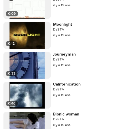
il y a 19 ans
0:09
Moonlight
DsSTV
il y a 19 ans
0:12
Journeyman
DsSTV
il y a 19 ans
0:33
Californication
DsSTV
il y a 19 ans
0:46
Bionic woman
DsSTV
il y a 19 ans