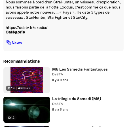
Nous sommes à bord d’un StraHunter, un vaisseau d’exploration,
nous faisons partie de la flotte Exodus, c’est comme ça que nous
avons appelé notre nouveau… « Pays ». Il existe 3 types de
vaisseaux : StarHunter, StarFighter et StarCity.
https://ddstv.fr/exodia/
Catégorie
🗞
News
Recommandations
M6 Les Samedis Fantastiques
DsSTV
il y a 8 ans
0:19
|
À suivre
La trilogie du Samedi (M6)
DsSTV
il y a 8 ans
0:12