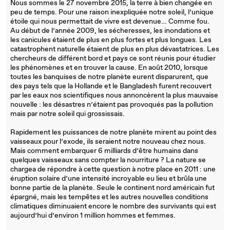
Nous sommes le 27 novembre 2015, la terre à bien changée en
peu de temps. Pour une raison inexpliquée notre soleil, l’unique
étoile qui nous permettait de vivre est devenue… Comme fou.
Au début de l’année 2009, les sécheresses, les inondations et
les canicules étaient de plus en plus fortes et plus longues. Les
catastrophent naturelle étaient de plus en plus dévastatrices. Les
chercheurs de différent bord et pays ce sont réunis pour étudier
les phénomènes et en trouver la cause. En août 2010, lorsque
toutes les banquises de notre planète eurent disparurent, que
des pays tels que la Hollande et le Bangladesh furent recouvert
par les eaux nos scientifiques nous annoncèrent la plus mauvaise
nouvelle : les désastres n’étaient pas provoqués pas la pollution
mais par notre soleil qui grossissais.
Rapidement les puissances de notre planète mirent au point des
vaisseaux pour l’exode, ils seraient notre nouveau chez nous.
Mais comment embarquer 6 milliards d’être humains dans
quelques vaisseaux sans compter la nourriture ? La nature se
chargea de répondre à cette question à notre place en 2011 : une
éruption solaire d’une intensité incroyable eu lieu et brûla une
bonne partie de la planète. Seule le continent nord américain fut
épargné, mais les tempêtes et les autres nouvelles conditions
climatiques diminuaient encore le nombre des survivants qui est
aujourd’hui d’environ 1 million hommes et femmes.