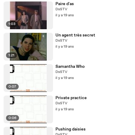
Paire d'as
DsSTV
il y a 19 ans
1:03
Un agent très secret
DsSTV
il y a 19 ans
1:21
Samantha Who
DsSTV
il y a 19 ans
0:07
Private practice
DsSTV
il y a 19 ans
0:06
Pushing daisies
DsSTV