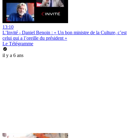
13:10
L’Invité - Daniel Benoin : « Un bon ministre de la Culture, c’est
celui qui a l’oreille du président »
Le Télégramme
il y a 6 ans