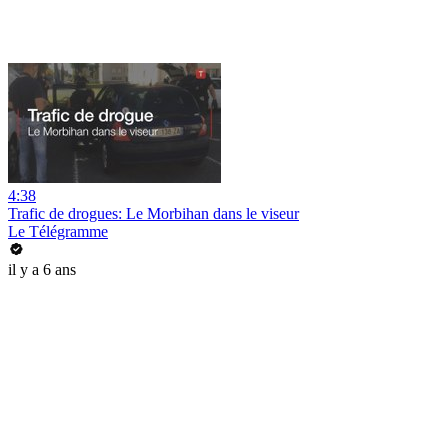
4:38
Trafic de drogues: Le Morbihan dans le viseur
Le Télégramme
il y a 6 ans