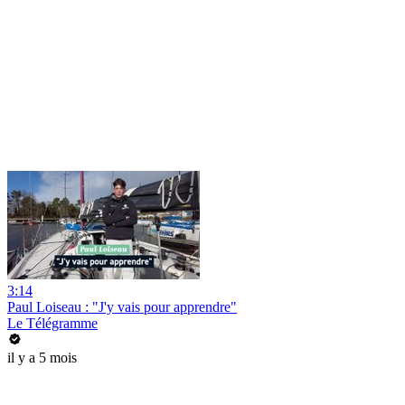
3:14
Paul Loiseau : "J'y vais pour apprendre"
Le Télégramme
il y a 5 mois