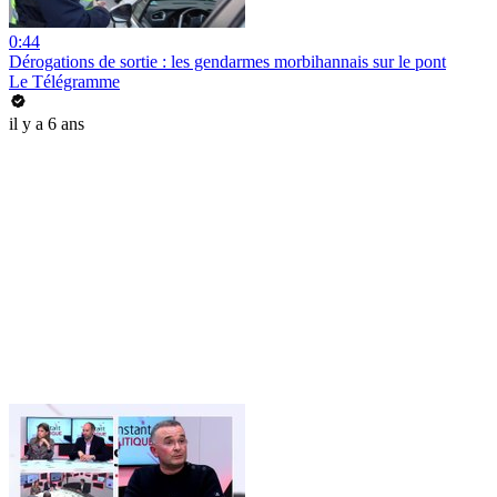
0:44
Dérogations de sortie : les gendarmes morbihannais sur le pont
Le Télégramme
il y a 6 ans