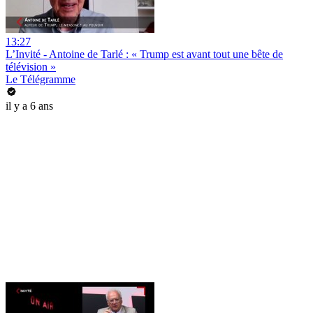
13:27
L’Invité - Antoine de Tarlé : « Trump est avant tout une bête de
télévision »
Le Télégramme
il y a 6 ans