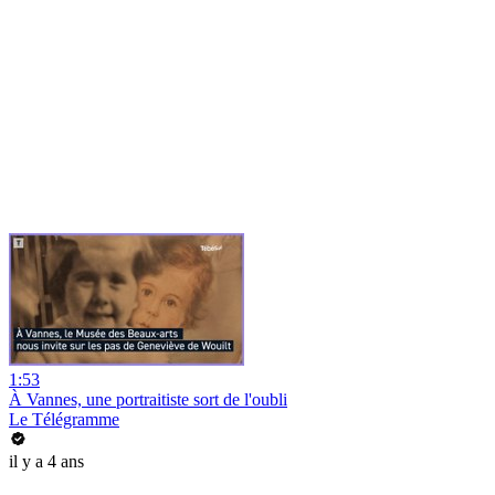
1:53
À Vannes, une portraitiste sort de l'oubli
Le Télégramme
il y a 4 ans