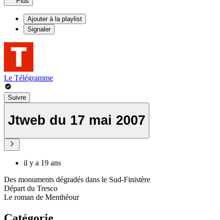
Plus
Ajouter à la playlist
Signaler
Le Télégramme
Suivre
Jtweb du 17 mai 2007
il y a 19 ans
Des monuments dégradés dans le Sud-Finistère
Départ du Tresco
Le roman de Menthéour
Catégorie