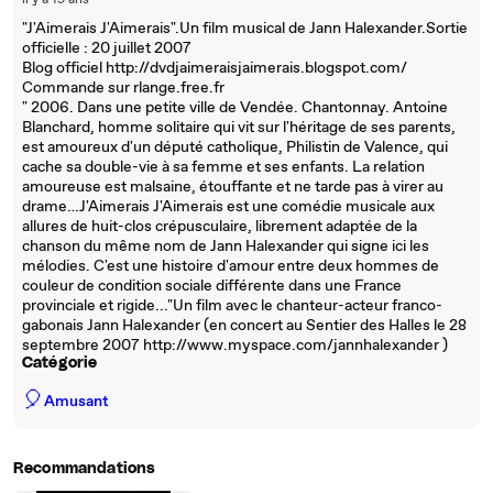
il y a 19 ans
"J'Aimerais J'Aimerais".Un film musical de Jann Halexander.Sortie
officielle : 20 juillet 2007
Blog officiel http://dvdjaimeraisjaimerais.blogspot.com/
Commande sur rlange.free.fr
" 2006. Dans une petite ville de Vendée. Chantonnay. Antoine
Blanchard, homme solitaire qui vit sur l'héritage de ses parents,
est amoureux d'un député catholique, Philistin de Valence, qui
cache sa double-vie à sa femme et ses enfants. La relation
amoureuse est malsaine, étouffante et ne tarde pas à virer au
drame…J'Aimerais J'Aimerais est une comédie musicale aux
allures de huit-clos crépusculaire, librement adaptée de la
chanson du même nom de Jann Halexander qui signe ici les
mélodies. C'est une histoire d'amour entre deux hommes de
couleur de condition sociale différente dans une France
provinciale et rigide..."Un film avec le chanteur-acteur franco-
gabonais Jann Halexander (en concert au Sentier des Halles le 28
septembre 2007 http://www.myspace.com/jannhalexander )
Catégorie
🎈
Amusant
Recommandations