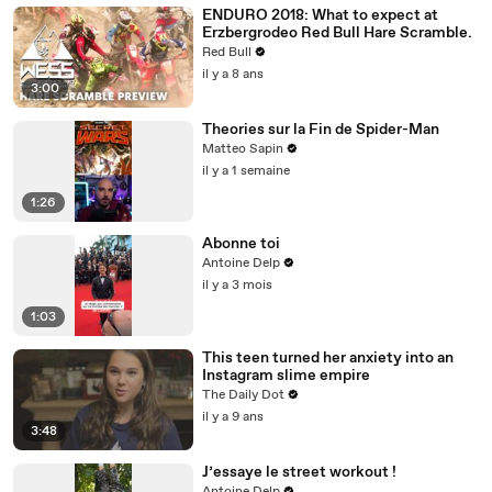
ENDURO 2018: What to expect at
Erzbergrodeo Red Bull Hare Scramble.
Red Bull
il y a 8 ans
3:00
Theories sur la Fin de Spider-Man
Matteo Sapin
il y a 1 semaine
1:26
Abonne toi
Antoine Delp
il y a 3 mois
1:03
This teen turned her anxiety into an
Instagram slime empire
The Daily Dot
il y a 9 ans
3:48
J’essaye le street workout !