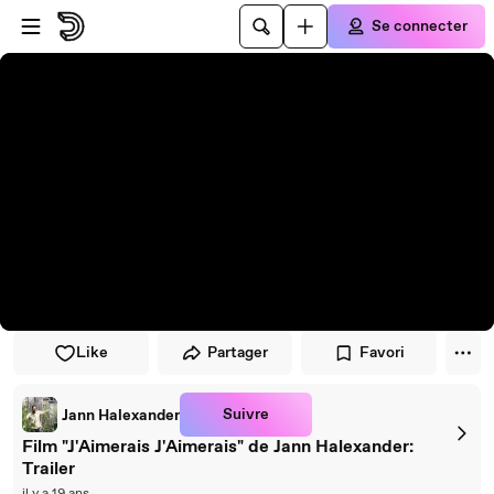
Passer au player
Passer au contenu principal
Se connecter
Like
Partager
Favori
Suivre
Jann Halexander
Film "J'Aimerais J'Aimerais" de Jann Halexander:
Trailer