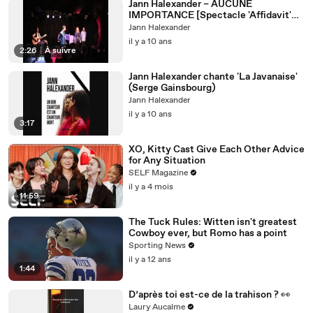
Jann Halexander – AUCUNE
IMPORTANCE [Spectacle 'Affidavit'
7/11/2015 – Paris]
Jann Halexander
il y a 10 ans
2:26
|
À suivre
Jann Halexander chante 'La Javanaise'
(Serge Gainsbourg)
Jann Halexander
il y a 10 ans
3:17
XO, Kitty Cast Give Each Other Advice
for Any Situation
SELF Magazine
il y a 4 mois
11:59
The Tuck Rules: Witten isn't greatest
Cowboy ever, but Romo has a point
Sporting News
il y a 12 ans
1:44
D’après toi est-ce de la trahison ? 👀
Laury Aucalme