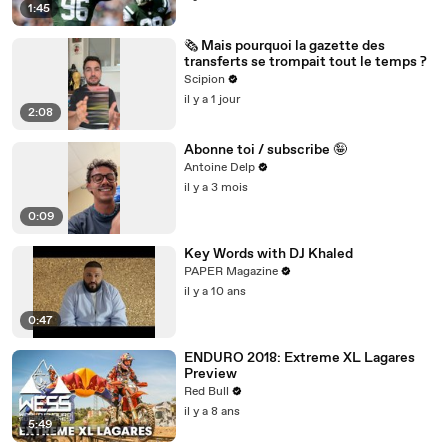
1:45
🗞️ Mais pourquoi la gazette des
transferts se trompait tout le temps ?
Scipion
il y a 1 jour
2:08
Abonne toi / subscribe 🤪
Antoine Delp
il y a 3 mois
0:09
Key Words with DJ Khaled
PAPER Magazine
il y a 10 ans
0:47
ENDURO 2018: Extreme XL Lagares
Preview
Red Bull
il y a 8 ans
5:49