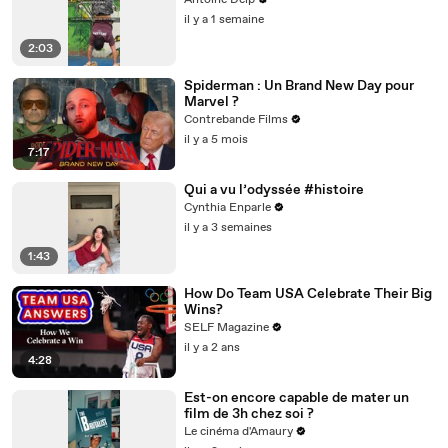
Antoine Delp
il y a 1 semaine
2:03
Spiderman : Un Brand New Day pour
Marvel ?
Contrebande Films
il y a 5 mois
7:17
Qui a vu l’odyssée #histoire
Cynthia Enparle
il y a 3 semaines
1:43
How Do Team USA Celebrate Their Big
Wins?
SELF Magazine
il y a 2 ans
4:28
Est-on encore capable de mater un
film de 3h chez soi ?
Le cinéma d'Amaury