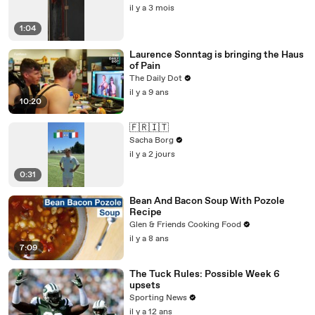
il y a 3 mois
1:04
Laurence Sonntag is bringing the Haus
of Pain
The Daily Dot
il y a 9 ans
10:20
🇫🇷🇮🇹
Sacha Borg
il y a 2 jours
0:31
Bean And Bacon Soup With Pozole
Recipe
Glen & Friends Cooking Food
il y a 8 ans
7:09
The Tuck Rules: Possible Week 6
upsets
Sporting News
il y a 12 ans