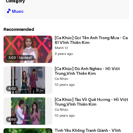
Category
🎵
Music
Recommended
[Ca Khúc] Gọi Tên Anh Trong Mưa - Ca
Sĩ Vĩnh Thiên Kim
Manh Vi
9 years ago
3:03
|
Up next
[Ca Khúc] Dù Anh Nghèo - Hồ Việt
Trung,Vỉnh Thiên Kim
Ca Nhạc
10 years ago
4:02
[Ca Khúc] Tàu Về Quê Hương - Hồ Việt
Trung,Vĩnh Thiên Kim
Ca Nhạc
10 years ago
4:50
Tình Yêu Không Tranh Giành - Vĩnh