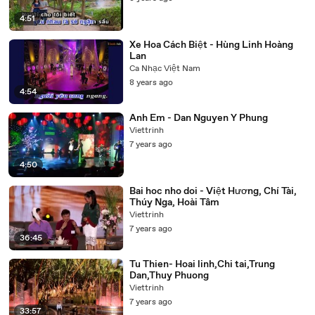
4:51
Xe Hoa Cách Biệt - Hùng Linh Hoàng
Lan
Ca Nhạc Việt Nam
8 years ago
4:54
Anh Em - Dan Nguyen Y Phung
Viettrinh
7 years ago
4:50
Bai hoc nho doi - Việt Hương, Chí Tài,
Thúy Nga, Hoài Tâm
Viettrinh
7 years ago
36:45
Tu Thien- Hoai linh,Chi tai,Trung
Dan,Thuy Phuong
Viettrinh
7 years ago
33:57