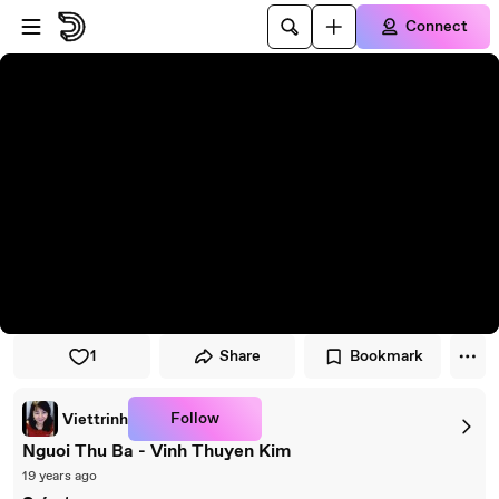
Skip to player
Skip to main content
Connect
1
Share
Bookmark
Follow
Viettrinh
Nguoi Thu Ba - Vinh Thuyen Kim
19 years ago