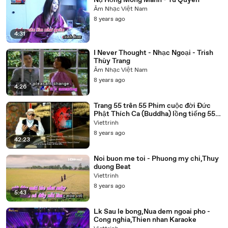
Nụ Hồng Mong Manh - Tú Quyên
Âm Nhạc Việt Nam
8 years ago
4:31
I Never Thought - Nhạc Ngoại - Trish
Thùy Trang
Âm Nhạc Việt Nam
8 years ago
4:26
Trang 55 trên 55 Phim cuộc đời Đức
Phật Thích Ca (Buddha) lồng tiếng 55
tập trọn bộ
Viettrinh
8 years ago
42:23
Noi buon me toi - Phuong my chi,Thuy
duong Beat
Viettrinh
8 years ago
5:43
Lk Sau le bong,Nua dem ngoai pho -
Cong nghia,Thien nhan Karaoke