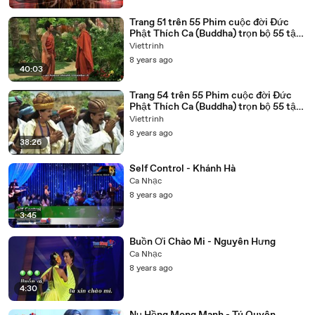
Trang 51 trên 55 Phim cuộc đời Đức
Phật Thích Ca (Buddha) trọn bộ 55 tập
lồng tiếng
Viettrinh
8 years ago
40:03
Trang 54 trên 55 Phim cuộc đời Đức
Phật Thích Ca (Buddha) trọn bộ 55 tập
lồng tiếng
Viettrinh
8 years ago
38:26
Self Control - Khánh Hà
Ca Nhạc
8 years ago
3:45
Buồn Ơi Chào Mi - Nguyên Hưng
Ca Nhạc
8 years ago
4:30