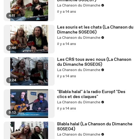
Dimanche S05E07)
La Chanson du Dimanche
il y a 14 ans
4:11
Les souris et les chats (La Chanson du
Dimanche S05E06)
La Chanson du Dimanche
il y a 14 ans
2:46
Les CRS tous avec nous (La Chanson
du Dimanche S05E05)
La Chanson du Dimanche
il y a 14 ans
3:24
"Blabla halal" à la radio Europ1 "Des
clics et des claques"
La Chanson du Dimanche
il y a 14 ans
6:13
Blabla halal (La Chanson du Dimanche
S05E04)
La Chanson du Dimanche