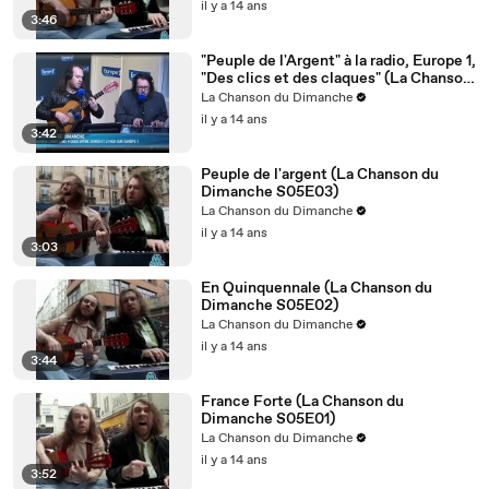
il y a 14 ans
3:46
"Peuple de l'Argent" à la radio, Europe 1,
"Des clics et des claques" (La Chanson
du Dimanche)
La Chanson du Dimanche
il y a 14 ans
3:42
Peuple de l'argent (La Chanson du
Dimanche S05E03)
La Chanson du Dimanche
il y a 14 ans
3:03
En Quinquennale (La Chanson du
Dimanche S05E02)
La Chanson du Dimanche
il y a 14 ans
3:44
France Forte (La Chanson du
Dimanche S05E01)
La Chanson du Dimanche
il y a 14 ans
3:52