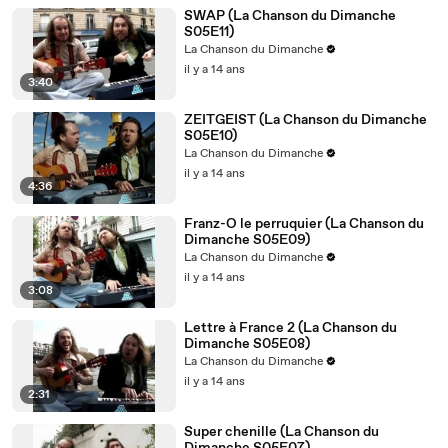
SWAP (La Chanson du Dimanche
S05E11)
La Chanson du Dimanche
il y a 14 ans
3:40
ZEITGEIST (La Chanson du Dimanche
S05E10)
La Chanson du Dimanche
il y a 14 ans
4:36
Franz-O le perruquier (La Chanson du
Dimanche S05E09)
La Chanson du Dimanche
il y a 14 ans
3:08
Lettre à France 2 (La Chanson du
Dimanche S05E08)
La Chanson du Dimanche
il y a 14 ans
2:31
Super chenille (La Chanson du