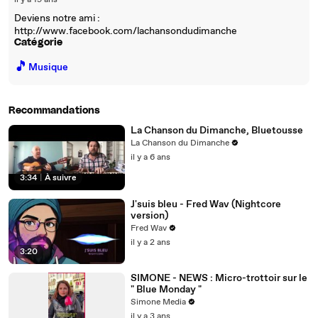
il y a 19 ans
Deviens notre ami :
http://www.facebook.com/lachansondudimanche
Catégorie
🎵
Musique
Recommandations
La Chanson du Dimanche, Bluetousse
La Chanson du Dimanche
il y a 6 ans
3:34
|
À suivre
J'suis bleu - Fred Wav (Nightcore
version)
Fred Wav
il y a 2 ans
3:20
SIMONE - NEWS : Micro-trottoir sur le
" Blue Monday "
Simone Media
il y a 3 ans