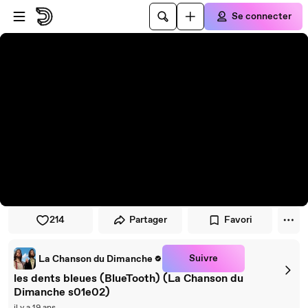
Passer au player
Passer au contenu principal
Se connecter
214
Partager
Favori
Suivre
La Chanson du Dimanche
les dents bleues (BlueTooth) (La Chanson du
Dimanche s01e02)