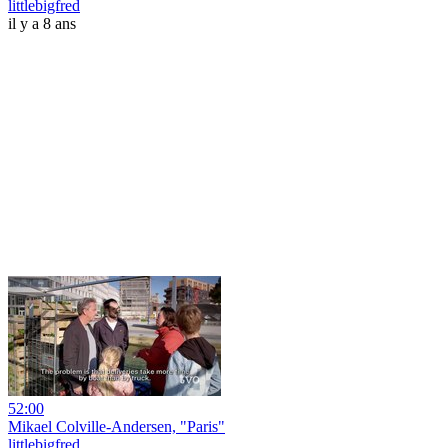
littlebigfred
il y a 8 ans
52:00
Mikael Colville-Andersen, "Paris"
littlebigfred