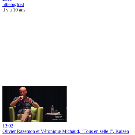
littlebigfred
il y a 10 ans
13:02
Olivier Razemon et Véronique Michaud, "Tous en selle !", Kaizen