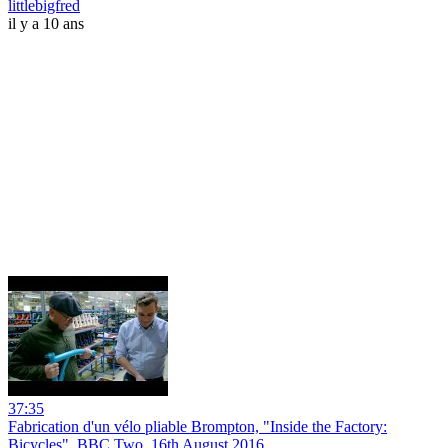
littlebigfred
il y a 10 ans
37:35
Fabrication d'un vélo pliable Brompton, "Inside the Factory:
Bicycles", BBC Two, 16th August 2016