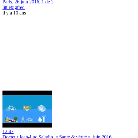
Paris, 26 juin 2016, 1 de 2
littlebigfred
il y a 10 ans
12:47
Docteur Jean-Luc Saladin, « Santé & vérité », juin 2016