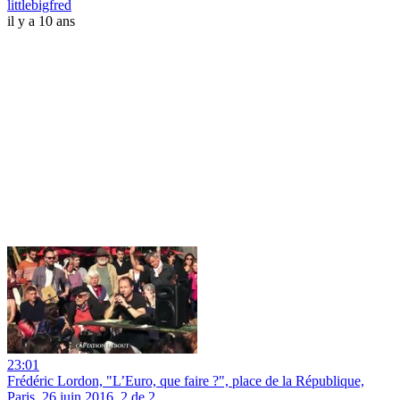
littlebigfred
il y a 10 ans
23:01
Frédéric Lordon, "L’Euro, que faire ?", place de la République,
Paris, 26 juin 2016, 2 de 2