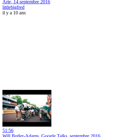
Arte, 14 septembre 2016
littlebigfred
il y a 10 ans
51:56
Will Butler-Adams, Google Talks, septembre 2016