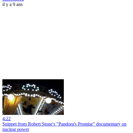
il y a 9 ans
4:22
Snippet from Robert Stone's "Pandora's Promise" documentary on
nuclear power