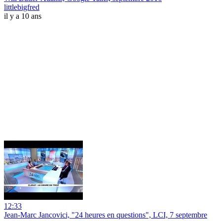
littlebigfred
il y a 10 ans
12:33
Jean-Marc Jancovici, "24 heures en questions", LCI, 7 septembre