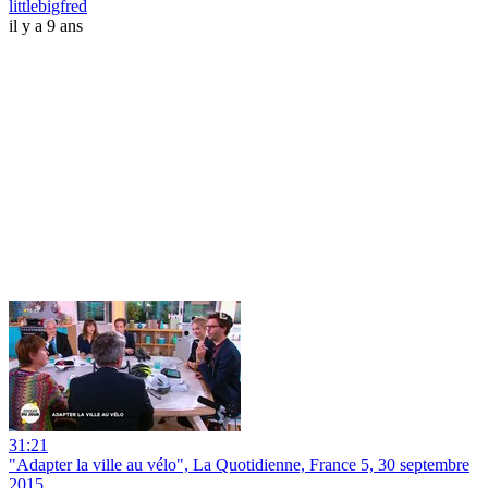
littlebigfred
il y a 9 ans
31:21
"Adapter la ville au vélo", La Quotidienne, France 5, 30 septembre
2015