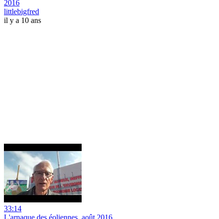
2016
littlebigfred
il y a 10 ans
33:14
L'arnaque des éoliennes, août 2016