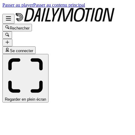
Passer au player
Passer au contenu principal
Rechercher
Se connecter
Regarder en plein écran