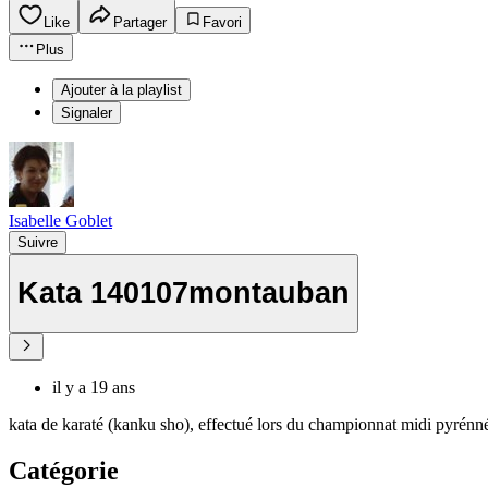
Like
Partager
Favori
Plus
Ajouter à la playlist
Signaler
Isabelle Goblet
Suivre
Kata 140107montauban
il y a 19 ans
kata de karaté (kanku sho), effectué lors du championnat midi pyrénn
Catégorie