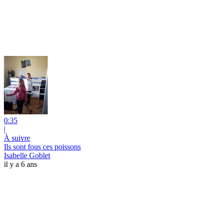
0:35
|
À suivre
Ils sont fous ces poissons
Isabelle Goblet
il y a 6 ans